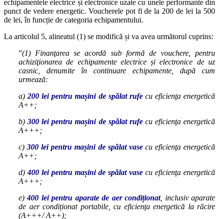
echipamentele electrice și electronice uzate cu unele performante din
punct de vedere energetic. Voucherele pot fi de la 200 de lei la 500
de lei, în funcție de categoria echipamentului.
La articolul 5, alineatul (1) se modifică și va avea următorul cuprins:
”
(1) Finanţarea se acordă sub formă de vouchere, pentru
achiziţionarea de echipamente electrice și electronice de uz
casnic, denumite în continuare echipamente, după cum
urmează:
a)
200 lei pentru mașini de spălat rufe
cu eficienţa energetică
A++;
b)
300 lei pentru mașini de spălat rufe
cu eficienţa energetică
A+++;
c)
300 lei pentru mașini de spălat vase
cu eficienţa energetică
A++;
d)
400 lei pentru mașini de spălat vase
cu eficienţa energetică
A+++;
e)
400 lei pentru aparate de aer condiționat
, inclusiv aparate
de aer condiționat portabile, cu eficienţa energetică la răcire
(A+++/ A++);