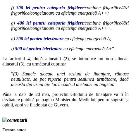
f)
300 lei pentru categoria frigidere
/combine frigorifice/lăzi
frigorifice/congelatoare cu eficienţa energetică A++;
g)
400 lei pentru categoria frigidere
/combine frigorifice/lăzi
frigorifice/congelatoare cu eficienţa energetică A+++.
h)
200 lei pentru televizoare
cu eficienţa energetică A;
i)
500 lei pentru televizoare
cu eficienţa energetică A+
”.
La articolul 4, după alineatul (2), se introduce un nou alineat,
alineatul (3), cu următorul cuprins:
”
(3) Sumele alocate unei sesiuni de finanțare, rămase
neutilizate, se pot reporta pentru sesiunea următoare, dacă
aceasta din urmă are loc în cadrul aceluiași an bugetar.
”
Până la data de 20 mai, proiectul Ghidului de finanțare va fi în
dezbatere publică pe pagina Ministerului Mediului, pentru sugestii și
opinii, apoi va fi adoptat de Guvern.
Despre autor