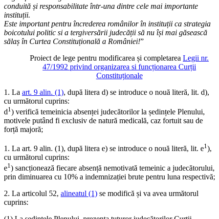
conduită și responsabilitate într-una dintre cele mai importante
instituții.
Este important pentru încrederea românilor în instituții ca strategia
boicotului politic si a tergiversării judecății să nu își mai găsească
sălaș în Curtea Constituțională a României!
”
Proiect de lege pentru modificarea și completarea
Legii nr.
47/1992 privind organizarea si funcționarea Curții
Constituționale
1. La
art. 9 alin. (1)
, după litera d) se introduce o nouă literă, lit. d),
cu următorul cuprins:
1
d
) verifică temeinicia absenței judecătorilor la ședințele Plenului,
motivele putând fi exclusiv de natură medicală, caz fortuit sau de
forță majoră;
1
1. La art. 9 alin. (1), după litera e) se introduce o nouă literă, lit. e
),
cu următorul cuprins:
1
e
) sancționează fiecare absență nemotivată temeinic a judecătorului,
prin diminuarea cu 10% a indemnizației brute pentru luna respectivă;
2. La articolul 52,
alineatul (1)
se modifică și va avea următorul
cuprins:
(1) La ședințele Plenului, prezența tuturor judecătorilor Curții