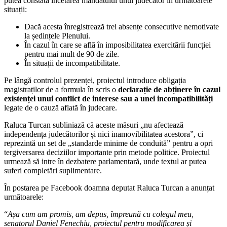
putea constata încetarea mandatului unui judecător în următoarele
situații:
Dacă acesta înregistrează trei absențe consecutive nemotivate
la ședințele Plenului.
În cazul în care se află în imposibilitatea exercitării funcției
pentru mai mult de 90 de zile.
În situații de incompatibilitate.
Pe lângă controlul prezenței, proiectul introduce obligația
magistraților de a formula în scris o
declarație de abținere în cazul
existenței unui conflict de interese sau a unei incompatibilități
legate de o cauză aflată în judecare.
Raluca Turcan subliniază că aceste măsuri „nu afectează
independența judecătorilor și nici inamovibilitatea acestora”, ci
reprezintă un set de „standarde minime de conduită” pentru a opri
tergiversarea deciziilor importante prin metode politice. Proiectul
urmează să intre în dezbatere parlamentară, unde textul ar putea
suferi completări suplimentare.
În postarea pe Facebook doamna deputat Raluca Turcan a anunțat
următoarele:
“
Așa cum am promis, am depus, împreună cu colegul meu,
senatorul Daniel Fenechiu, proiectul pentru modificarea și