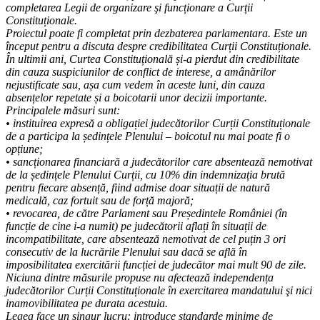
completarea Legii de organizare şi funcționare a Curții
Constituționale.
Proiectul poate fi completat prin dezbaterea parlamentara. Este un
început pentru a discuta despre credibilitatea Curții Constituționale.
În ultimii ani, Curtea Constituțională și-a pierdut din credibilitate
din cauza suspiciunilor de conflict de interese, a amânărilor
nejustificate sau, așa cum vedem în aceste luni, din cauza
absențelor repetate și a boicotarii unor decizii importante.
Principalele măsuri sunt:
• instituirea expresă a obligației judecătorilor Curții Constituționale
de a participa la ședințele Plenului – boicotul nu mai poate fi o
opțiune;
• sancționarea financiară a judecătorilor care absentează nemotivat
de la ședințele Plenului Curții, cu 10% din indemnizația brută
pentru fiecare absență, fiind admise doar situații de natură
medicală, caz fortuit sau de forță majoră;
• revocarea, de către Parlament sau Președintele României (în
funcție de cine i-a numit) pe judecătorii aflați în situații de
incompatibilitate, care absentează nemotivat de cel puțin 3 ori
consecutiv de la lucrările Plenului sau dacă se află în
imposibilitatea exercitării funcției de judecător mai mult 90 de zile.
Niciuna dintre măsurile propuse nu afectează independența
judecătorilor Curții Constituționale în exercitarea mandatului şi nici
inamovibilitatea pe durata acestuia.
Legea face un singur lucru: introduce standarde minime de