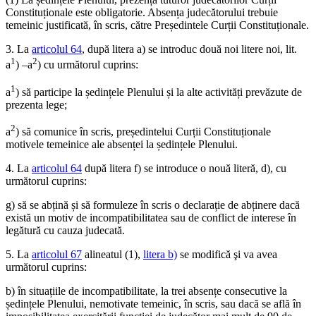
Constituționale este obligatorie. Absența judecătorului trebuie
temeinic justificată, în scris, către Președintele Curții Constituționale.
3. La
articolul 64
, după litera a) se introduc două noi litere noi, lit.
1
2
a
) –a
) cu următorul cuprins:
1
a
) să participe la ședințele Plenului și la alte activități prevăzute de
prezenta lege;
2
a
) să comunice în scris, președintelui Curții Constituționale
motivele temeinice ale absenței la ședințele Plenului.
4. La
articolul 64
după litera f) se introduce o nouă literă, d), cu
următorul cuprins:
g) să se abțină și să formuleze în scris o declarație de abținere dacă
există un motiv de incompatibilitatea sau de conflict de interese în
legătură cu cauza judecată.
5. La
articolul 67
alineatul (1),
litera b)
se modifică şi va avea
următorul cuprins:
b) în situațiile de incompatibilitate, la trei absențe consecutive la
ședințele Plenului, nemotivate temeinic, în scris, sau dacă se află în