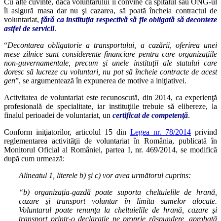
Cu alte cuvinte, dacă voluntarului îi convine că spitalul sau ONG-ul
îi asigură masa dar nu şi cazarea, să poată încheia contractul de
voluntariat,
fără ca instituţia respectivă să fie obligată să deconteze
astfel de servicii
.
“
Decontarea obligatorie a transportului, a cazării, oferirea unei
mese zilnice sunt considerente financiare pentru care organizaţiile
non-guvernamentale, precum şi unele instituţii ale statului care
doresc să lucreze cu voluntari, nu pot să încheie contracte de acest
gen
”, se argumentează în expunerea de motive a iniţiativei.
Activitatea de voluntariat este recunoscută, din 2014, ca experienţă
profesională de specialitate, iar instituţiile trebuie să elibereze, la
finalul perioadei de voluntariat, un
certificat de competenţă
.
Conform iniţiatorilor, articolul 15 din
Legea nr. 78/2014
privind
reglementarea activităţii de voluntariat în România, publicată în
Monitorul Oficial al României, partea I, nr. 469/2014, se modifică
după cum urmează:
Alineatul 1, literele b) şi c) vor avea următorul cuprins:
“b) organizaţia-gazdă poate suporta cheltuielile de hrană,
cazare şi transport voluntar în limita sumelor alocate.
Voluntarul poate renunţa la cheltuielile de hrană, cazare şi
transport printr-o declaraţie pe proprie răspundere, aprobată