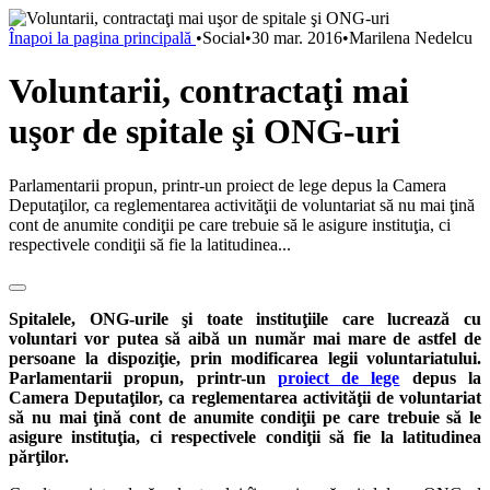
Înapoi la pagina principală
•
Social
•
30 mar. 2016
•
Marilena Nedelcu
Voluntarii, contractaţi mai
uşor de spitale şi ONG-uri
Parlamentarii propun, printr-un proiect de lege depus la Camera
Deputaţilor, ca reglementarea activităţii de voluntariat să nu mai ţină
cont de anumite condiţii pe care trebuie să le asigure instituţia, ci
respectivele condiţii să fie la latitudinea...
Spitalele, ONG-urile şi toate instituţiile care lucrează cu
voluntari vor putea să aibă un număr mai mare de astfel de
persoane la dispoziţie, prin modificarea legii voluntariatului.
Parlamentarii propun, printr-un
proiect de lege
depus la
Camera Deputaţilor, ca reglementarea activităţii de voluntariat
să nu mai ţină cont de anumite condiţii pe care trebuie să le
asigure instituţia, ci respectivele condiţii să fie la latitudinea
părţilor.