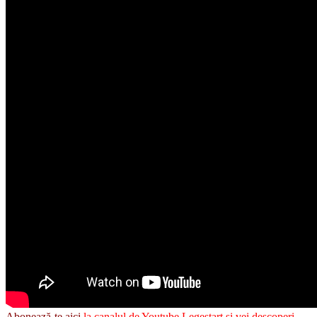
Abonează-te aici
la canalul de Youtube Legestart şi vei descoperi