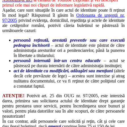
primul cele mai noi clipuri de informare legislativă rapidă.
Aşadar, care sunt situaţiile în care actul de identitate poate fi reţinut
în mod legal? Răspunsul îl găsim în
Ordonanţa de urgenţă nr.
97/2005
privind evidenţa, domiciliul, reşedinţa şi actele de identitate
ale cetăţenilor români, potrivit căreia buletinul se păstrează în
următoarele cazuri:
persoană reţinută, arestată preventiv sau care execută
pedeapsa închisorii
– actul de identitate este păstrat de către
administraţia aresturilor ori a penitenciarelor, până la punerea
în libertate a titularului;
persoană internată într-un centru educativ
– actul se
păstrează pe durata internării de către administraţia instituţiei;
act de identitate cu modificări, adăugări sau menţiuni
(altele
decât cele prevăzute de lege) – acestea sunt interzise şi atrag
nulitatea documentului, ce va fi reţinut de către poliţistul care
a constatat faptul.
ATENŢIE!
Potrivit art. 25 din OUG nr. 97/2005, este interzisă
darea, primirea sau solicitarea actului de identitate drept garanţie
pentru prestarea unor servicii, pentru încredinţarea unor bunuri şi
valori, pentru plata datoriilor sau în alte scopuri, de către persoanele
neautorizate!
În caz contrar, atât persoanele care solicită şi reţin, cât şi cele care
dau ilegal buletinul, riscă
amenzi
cuprinse între 75 şi 150 de lei.