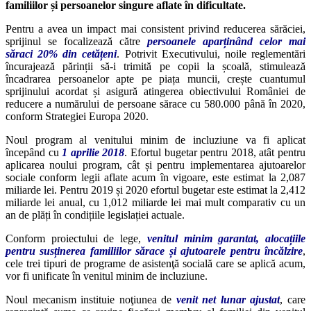
familiilor și persoanelor singure aflate în dificultate.
Pentru a avea un impact mai consistent privind reducerea sărăciei,
sprijinul se focalizează către
persoanele aparținând celor mai
săraci 20% din cetățeni
. Potrivit Executivului, noile reglementări
încurajează părinții să-i trimită pe copii la școală, stimulează
încadrarea persoanelor apte pe piața muncii, crește cuantumul
sprijinului acordat și asigură atingerea obiectivului României de
reducere a numărului de persoane sărace cu 580.000 până în 2020,
conform Strategiei Europa 2020.
Noul program al venitului minim de incluziune va fi aplicat
începând cu
1 aprilie 2018
. Efortul bugetar pentru 2018, atât pentru
aplicarea noului program, cât și pentru implementarea ajutoarelor
sociale conform legii aflate acum în vigoare, este estimat la 2,087
miliarde lei. Pentru 2019 și 2020 efortul bugetar este estimat la 2,412
miliarde lei anual, cu 1,012 miliarde lei mai mult comparativ cu un
an de plăți în condițiile legislației actuale.
Conform proiectului de lege,
venitul minim garantat, alocațiile
pentru susținerea familiilor sărace și ajutoarele pentru încălzire
,
cele trei tipuri de programe de asistenţă socială care se aplică acum,
vor fi unificate în venitul minim de incluziune.
Noul mecanism instituie noţiunea de
venit net lunar ajustat
, care