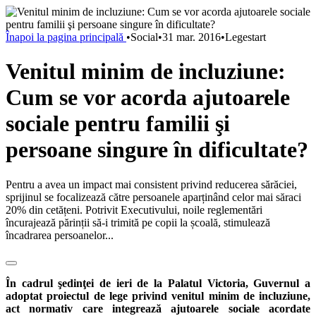
Înapoi la pagina principală
•
Social
•
31 mar. 2016
•
Legestart
Venitul minim de incluziune:
Cum se vor acorda ajutoarele
sociale pentru familii şi
persoane singure în dificultate?
Pentru a avea un impact mai consistent privind reducerea sărăciei,
sprijinul se focalizează către persoanele aparținând celor mai săraci
20% din cetățeni. Potrivit Executivului, noile reglementări
încurajează părinții să-i trimită pe copii la școală, stimulează
încadrarea persoanelor...
În cadrul şedinţei de ieri de la Palatul Victoria, Guvernul a
adoptat proiectul de lege privind venitul minim de incluziune,
act normativ care integrează ajutoarele sociale acordate