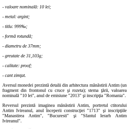
- valoare nominală: 10 lei;
- metal: argint;
- titlu: 999‰;
- formă rotundă;
- diametru de 37mm;
- greutate de 31,103g;
- calitate: proof;
- cant zimţat.
Aversul monedei prezintă detalii din arhitectura mănăstirii Antim (un
fragment din frontonul cu cruce şi rozeta); stema ţării, valoarea
nominală "10 lei", anul de emisiune "2013" şi inscripţia "Romania".
Reversul prezintă imaginea mănăstirii Antim, portretul ctitorului
Antim Ivireanul, anul începerii construcţiei "1713" şi inscripţiile
"Manastirea Antim", "Bucuresti" şi "Sfantul Ierarh Antim
Ivireanul".