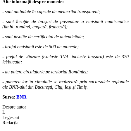
Alte informaţii despre monede:
- sunt ambalate în capsule de metacrilat transparent;
- sunt însoţite de broşuri de prezentare a emisiunii numismatice
(limbi: română, engleză, franceză);
- sunt însoţite de certificatul de autenticitate;
- tirajul emisiunii este de 500 de monede;
- preţul de vânzare (exclusiv TVA, inclusiv broşura) este de 370
lei/bucata;
- au putere circulatorie pe teritoriul României;
- punerea lor în circulaţie se realizează prin sucursalele regionale
ale BNR-ului din Bucureşti, Cluj, Iaşi şi Timiş.
Sursa:
BNR
Despre autor
L
Legestart
Redacţia