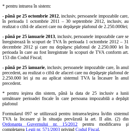
* pentru intrarea în sistem:
-
până pe 25 octombrie 2012
, inclusiv, persoanele impozabile care,
în perioada 1 octombrie 2011 – 30 septembrie 2012, inclusiv, au
realizat o cifră de afaceri care nu depăşeşte plafonul de 2.250.000lei;
-
până pe 25 ianuarie 2013
, inclusiv, persoanele impozabile care se
înregistrează în scopuri de TVA în perioada 1 octombrie 2012 – 31
decembrie 2012 şi care nu depăşesc plafonul de 2.250.000 lei în
perioada în care au fost înregistrate în scopuri de TVA conform art.
153 din Codul Fiscal;
-
până pe 25 ianuarie
, inclusiv, persoanele impozabile care, în anul
precedent, au realizat o cifră de afaceri care nu depăşeşte plafonul de
2.250.000 lei şi nu au aplicat sistemul TVA la încasare în anul
precedent.
* pentru ieşirea din sistem, până la data de 25 inclusiv a lunii
următoare perioadei fiscale în care persoana impozabilă a depăşit
plafonul
Formularul 097 se utilizează pentru intrarea/ieşirea în/din sistemul
TVA la încasare şi în situaţia prevăzută la art. II alin. (2) din
Ordonanţa Guvernului nr. 15/2012
pentru modificarea şi
completarea
Legii nr. 571/2003
privind
Codul Fiscal
.