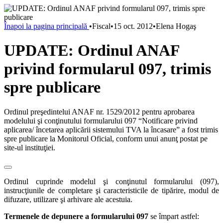
Înapoi la pagina principală
•
Fiscal
•
15 oct. 2012
•
Elena Hogaş
UPDATE: Ordinul ANAF
privind formularul 097, trimis
spre publicare
Ordinul preşedintelui ANAF nr. 1529/2012 pentru aprobarea
modelului şi conţinutului formularului 097 “Notificare privind
aplicarea/ încetarea aplicării sistemului TVA la încasare” a fost trimis
spre publicare la Monitorul Oficial, conform unui anunţ postat pe
site-ul instituţiei.
Ordinul cuprinde modelul şi conţinutul formularului (097),
instrucţiunile de completare şi caracteristicile de tipărire, modul de
difuzare, utilizare şi arhivare ale acestuia.
Termenele de depunere a formularului 097
se împart astfel: