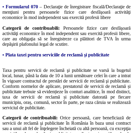
•
Formularul 070
– Declaraţie de înregistrare fiscală/Declaraţie de
menţiuni pentru persoanele fizice care desfăşoară activităţi
economice în mod independent sau exercită profesii libere
Categorii de contribuabili:
Persoanele fizice care desfăşoară
activităţi economice în mod independent sau exercită profesii libere,
care au obligaţia să se înregistreze ca plătitori de TVA în urma
depăşirii plafonului legal de scutire.
• Plata taxei pentru serviciile de reclamă şi publicitate
Taxa pentru servicii de reclamă şi publicitate se varsă la bugetul
local, lunar, până la data de 10 a lunii următoare celei în care a intrat
în vigoare contractul de prestări de servicii de reclamă şi publicitate.
Conform normelor de aplicare, prestatorul de servicii de reclamă și
publicitate trebuie să evidențieze în conturi analitice, în mod distinct,
taxa de servicii de reclamă și publicitate datorată pe fiecare
municipiu, oraș, comună, sector în parte, pe raza căruia se realizează
serviciul de publicitate.
Categorii de contribuabili:
Orice persoană, care beneficiază de
servicii de reclamă şi publicitate în România în baza unui contract
sau a unui alt fel de înţelegere încheiată cu altă persoană, cu excepţia