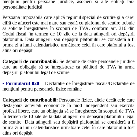
mențiuni pentru persoane juridice, asocieri și alte entități fără
personalitate juridică
Persoana impozabilă care aplică regimul special de scutire şi a cărei
cifră de afaceri este mai mare sau egală cu plafonul de scutire trebuie
să solicite înregistrarea în scopuri de TVA, conform art. 316 din
Codul fiscal, în termen de 10 zile de la data atingerii ori depăşirii
plafonului. Data atingerii sau depăşirii plafonului se consideră a fi
prima zi a lunii calendaristice următoare celei în care plafonul a fost
atins ori depăşit.
Categorii de contribuabili:
Se depune de către persoanele juridice
care au obligația să se înregistreze ca plătitori de TVA în urma
depășirii plafonului legal de scutire.
•
Formularul 020
– Declaraţie de înregistrare fiscală/Declaraţie de
menţiuni pentru persoanele fizice române
Categorii de contribuabili:
Persoanele fizice, altele decât cele care
desfăşoară activităţi economice în mod independent sau exercită
profesii libere, care au obligaţia să se înregistreze în scopuri de TVA
în termen de 10 zile de la data atingerii ori depăşirii plafonului legal
de scutire. Data atingerii sau depăşirii plafonului se consideră a fi
prima zi a lunii calendaristice următoare celei în care plafonul a fost
atins ori depăşit.