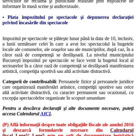
serviciilor de reclamă şi publicitate realizate prin mijloacele de
informare în masă scrise şi audiovizuale.
• Plata impozitului pe spectacole şi depunerea declaraţiei
privind încasările din spectacole
Impozitul pe spectacole se plăteşte lunar până la data de 10, inclusiv,
a lunii următoare celei în care a avut loc spectacolul la bugetele
locale ale comunelor, ale oraşelor sau ale municipiilor, după caz, în a
căror rază de competenţă se desfăşoară. La nivelul municipiului
Bucureşti impozitul pe spectacole se face venit la bugetul local al
sectoarelor în a căror rază de competenţă se desfăşoară manifestarea
artistică, competiţia sportivă sau altă activitate distractivă.
Categorii de contribuabili
: Persoanele fizice şi persoanele juridice
care organizează manifestări artistice, competiţii sportive sau orice
altă activitate distractivă, cu caracter permanent sau ocazional, cu
excepţia spectacolelor organizate în scopuri umanitare
Pentru a descărca declaraţii şi alte documente necesare, puteţi
accesa Calendarul
AICI
.
(P) Află informaţii despre toate obligaţiile fiscale ale anului 2016
şi descarcă formularele necesare din
Calendarul
fiscal Lege5
!
Lege5
este un soft de documentare legislativă