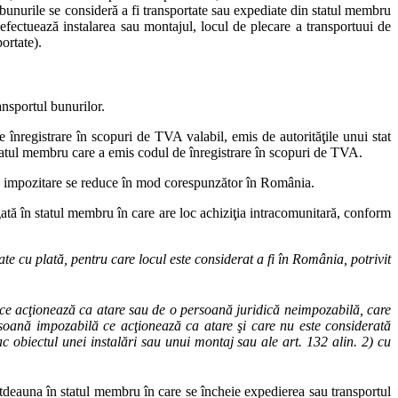
ar bunurile se consideră a fi transportate sau expediate din statul membru
e efectuează instalarea sau montajul, locul de plecare a transportuui de
ortate).
ansportul bunurilor.
înregistrare în scopuri de TVA valabil, emis de autorităţile unui stat
 statul membru care a emis codul de înregistrare în scopuri de TVA.
a de impozitare se reduce în mod corespunzător în România.
gată în statul membru în care are loc achiziţia intracomunitară, conform
e cu plată, pentru care locul este considerat a fi în România, potrivit
 ce acţionează ca atare sau de o persoană juridică neimpozabilă, care
rsoană impozabilă ce acţionează ca atare şi care nu este considerată
fac obiectul unei instalări sau unui montaj sau ale art. 132 alin. 2) cu
totdeauna în statul membru în care se încheie expedierea sau transportul