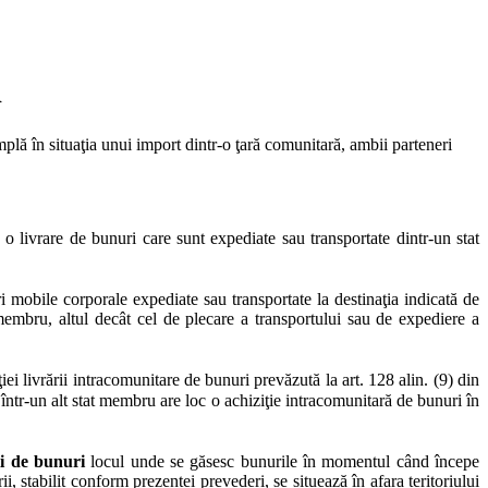
i
plă în situaţia unui import dintr-o ţară comunitară, ambii parteneri
 o livrare de bunuri care sunt expediate sau transportate dintr-un stat
i mobile corporale expediate sau transportate la destinaţia indicată de
membru, altul decât cel de plecare a transportului sau de expediere a
ţiei livrării intracomunitare de bunuri prevăzută la art. 128 alin. (9) din
într-un alt stat membru are loc o achiziţie intracomunitară de bunuri în
ii de bunuri
locul unde se găsesc bunurile în momentul când începe
, stabilit conform prezentei prevederi, se situează în afara teritoriului