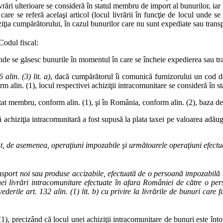
 livrări ulterioare se consideră în statul membru de import al bunurilor, i
care se referă acelaşi articol (locul livrării în funcţie de locul unde s
iţia cumpărătorului, în cazul bunurilor care nu sunt expediate sau transp
Codul fiscal:
unde se găsesc bunurile în momentul în care se încheie expedierea sau tr
 alin. (3) lit. a)
, dacă cumpărătorul îi comunică furnizorului un cod de 
orm alin. (1), locul respectivei achiziţii intracomunitare se consideră în
lt stat membru, conform alin. (1), şi în România, conform alin. (2), baz
 achiziţia intracomunitară a fost supusă la plata taxei pe valoarea adău
t, de asemenea, operaţiuni impozabile şi următoarele operaţiuni efectuat
ansport noi sau produse accizabile, efectuată de o persoană impozabilă
ei livrări intracomunitare efectuate în afara României de către o pe
derile art. 132 alin. (1) lit. b) cu privire la livrările de bunuri care 
(1), precizând că locul unei achiziţii intracomunitare de bunuri este în