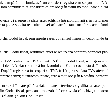
scal, cumpărătorul furnizează un cod de înregistrare în scopuri de TVA 
ia intracomunitară se consideră că are loc şi în statul membru care a fur
ovada că a supus la plata taxei achiziţia intracomunitară şi în statul mem
a poate solicita restituirea taxei achitate în statul membru care a furni
3 din Codul fiscal, prin înregistrarea cu semnul minus în decontul de ta
1
3
din Codul fiscal, restituirea taxei se realizează conform normelor pro
1
 de TVA conform art. 153 sau art. 153
din Codul fiscal, achiziţionează 
opuri de TVA, dar comunică furnizorului din Franţa codul său de înregis
ţa. După înregistrarea în scopuri de TVA în Ungaria şi plata TVA aferent
aferente achiziţiei intracomunitare, care a avut loc şi în România conform
, în cazul în care până la data la care intervine exigibilitatea taxei pen
 din Codul fiscal, persoana impozabilă face dovada că achiziţia intrac
1
 132
alin. (2) din Codul fiscal.