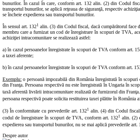
bunurilor. În cazul în care, conform art. 132 alin. (2) din Codul fi
transportul bunurilor, se aplică reţeaua de siguranţă, respectiv achiziţ
se încheie expedierea sau transportul bunurilor.
1
În sensul art. 132
alin. (3) din Codul fiscal, dacă cumpărătorul face d
membru care a furnizat un cod de înregistrare în scopuri de TVA, acest
achiziţiei intracomunitare se realizează astfel:
a) în cazul persoanelor înregistrate în scopuri de TVA conform art. 15
a taxei aferente;
b) în cazul persoanelor înregistrate în scopuri de TVA conform art. 15
Exemplu:
o persoană impozabilă din România înregistrată în scopuri
din Franţa. Persoana respectivă nu este înregistrată în Ungaria în sc
taxă aferentă livrării intracomunitare realizată de furnizorul din Fran
persoana respectivă poate solicita restituirea taxei plătite în România 
1
(3) În conformitate cu prevederile art. 132
alin. (4) din Codul fiscal
1
codul de înregistrare în scopuri de TVA, conform art. 132
alin. (2)
expedierea sau transportul bunurilor, nu se mai aplică prevederile art.
Despre autor