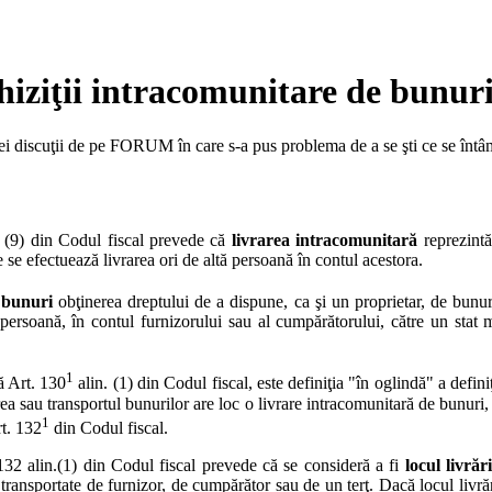
hiziţii intracomunitare de bunur
ei discuţii de pe FORUM în care s-a pus problema de a se şti ce se întâm
28 (9) din Codul fiscal prevede că
livrarea intracomunitară
reprezintă
se efectuează livrarea ori de altă persoană în contul acestora.
 bunuri
obţinerea dreptului de a dispune, ca şi un proprietar, de bunur
 persoană, în contul furnizorului sau al cumpărătorului, către un stat 
1
ă Art. 130
alin. (1) din Codul fiscal, este definiţia "în oglindă" a defini
a sau transportul bunurilor are loc o livrare intracomunitară de bunuri, 
1
rt. 132
din Codul fiscal.
132 alin.(1) din Codul fiscal prevede că
se consideră a fi
locul livrăr
ransportate de furnizor, de cumpărător sau de un terţ. Dacă locul livrării