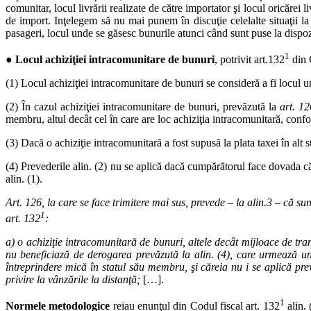
comunitar, locul livrării realizate de către importator şi locul oricărei
de import. Inţelegem să nu mai punem în discuţie celelalte situaţii la 
pasageri, locul unde se găsesc bunurile atunci când sunt puse la dispoz
1
● Locul achiziţiei intracomunitare de bunuri
, potrivit art.132
din 
(1) Locul achiziţiei intracomunitare de bunuri se consideră a fi locul 
(2) În cazul achiziţiei intracomunitare de bunuri, prevăzută la
art. 126
membru, altul decât cel în care are loc achiziţia intracomunitară, conf
(3) Dacă o achiziţie intracomunitară a fost supusă la plata taxei în a
(4) Prevederile alin. (2) nu se aplică dacă cumpărătorul face dovada că
alin. (1).
Art. 126, la care se face trimitere mai sus, prevede – la alin.3 – că
s
un
1
art. 132
:
a)
o achiziţie intracomunitară de bunuri, altele decât mijloace de tr
nu beneficiază de derogarea prevăzută la alin. (4), care urmează un
întreprindere mică în statul său membru, şi căreia nu i se aplică preve
privire la vânzările la distanţă;
[…].
1
Normele metodologice
reiau enunţul din Codul fiscal art. 132
alin. 