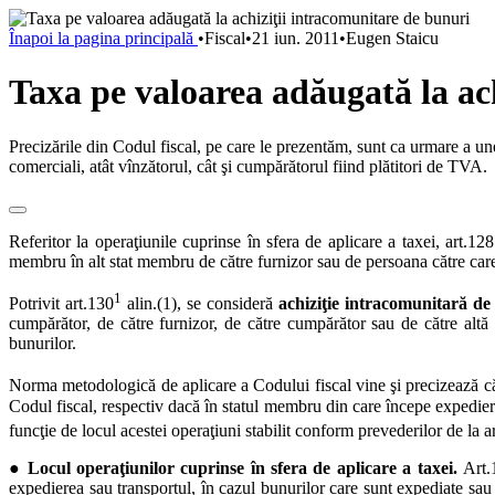
Înapoi la pagina principală
•
Fiscal
•
21 iun. 2011
•
Eugen Staicu
Taxa pe valoarea adăugată la ac
Precizările din Codul fiscal, pe care le prezentăm, sunt ca urmare a un
comerciali, atât vînzătorul, cât şi cumpărătorul fiind plătitori de TVA.
Referitor la operaţiunile cuprinse în sfera de aplicare a taxei, art.1
membru în alt stat membru de către furnizor sau de persoana către care 
1
Potrivit art.130
alin.(1), se consideră
achiziţie intracomunitară de
cumpărător, de către furnizor, de către cumpărător sau de către altă
bunurilor.
Norma metodologică de aplicare a Codului fiscal vine şi precizează c
Codul fiscal, respectiv dacă în statul membru din care începe expediere
funcţie de locul acestei operaţiuni stabilit conform prevederilor de la a
● Locul operaţiunilor cuprinse în sfera de aplicare a taxei.
Art.
expedierea sau transportul, în cazul bunurilor care sunt expediate sau t