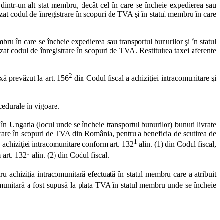
dintr-un alt stat membru, decât cel în care se încheie expedierea sau
nizat codul de înregistrare în scopuri de TVA şi în statul membru în care
bru în care se încheie expedierea sau transportul bunurilor şi în statul
zat codul de înregistrare în scopuri de TVA. Restituirea taxei aferente
2
xă prevăzut la art. 156
din Codul fiscal a achiziţiei intracomunitare şi
cedurale în vigoare.
în Ungaria (locul unde se încheie transportul bunurilor) bunuri livrate
trare în scopuri de TVA din România, pentru a beneficia de scutirea de
1
ă achiziţiei intracomunitare conform art. 132
alin. (1) din Codul fiscal,
1
 art. 132
alin. (2) din Codul fiscal.
tru achiziţia intracomunitară efectuată în statul membru care a atribuit
omunitară a fost supusă la plata TVA în statul membru unde se încheie