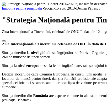
Înapoi la pagina principală
•
Social
•
15 aug. 2013
•
Denisa Pătraşcu
"Strategia Naţională pentru Tine
Ziua Internaţională a Tineretului, celebrată de ONU în data de 12 augus
Ziua Internaţională a Tineretului, celebrată de ONU în data de 12 
Situaţia tinerilor la
nivel global
este îngrijorătoare. Potrivit Organizaţ
260
de milioane de tineri şomeri.
Situaţia la
nivel european
este la fel de îngijorătoare, rata şomajului
Decizia alocării de către Comisia Europeană, în cursul lunii aprilie,
locurilor de muncă pentru tineri, dar şi a formării profesionale adapt
special cei britanici şi americani au criticat lipsa de viziune pe terme
europene.
Situaţia tinerilor din
România
are aspecte comune în alte state membre 
(educaţie, sănătate).