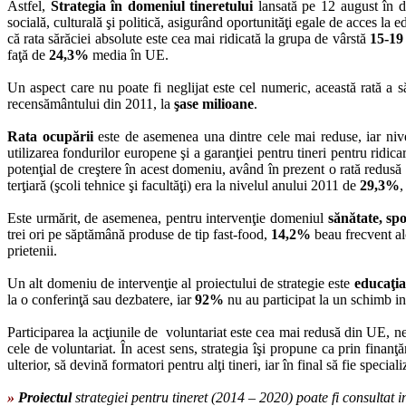
Astfel,
Strategia în domeniul tineretului
lansată pe 12 august în d
socială, culturală şi politică, asigurând oportunităţi egale de acces la 
că rata sărăciei absolute este cea mai ridicată la grupa de vârstă
15-19
faţă de
24,3%
media în UE.
Un aspect care nu poate fi neglijat este cel numeric, această rată a s
recensământului din 2011, la
şase milioane
.
Rata ocupării
este de asemenea una dintre cele mai reduse, iar nivel
utilizarea fondurilor europene şi a garanţiei pentru tineri pentru ridic
potenţial de creştere în acest domeniu, având în prezent o rată redusă a 
terţiară (şcoli tehnice şi facultăţi) era la nivelul anului 2011 de
29,3%
,
Este urmărit, de asemenea, pentru intervenţie domeniul
sănătate, spo
trei ori pe săptămână produse de tip fast-food,
14,2%
beau frecvent a
prietenii.
Un alt domeniu de intervenţie al proiectului de strategie este
educaţia
la o conferinţă sau dezbatere, iar
92%
nu au participat la un schimb int
Participarea la acţiunile de voluntariat este cea mai redusă din UE, ne
cele de voluntariat. În acest sens, strategia îşi propune ca prin finan
ulterior, să devină formatori pentru alţi tineri, iar în final să fie specia
»
Proiectul
strategiei pentru tineret (2014 – 2020) poate fi consultat 