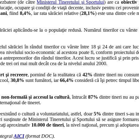
ezbatere (de către
Ministerul Tineretului şi Sportului
) are ca
obiectiv
educaţie, ocupare şi condiţii de viaţă decente, inclusiv pentru cei proven
 ani
, fiind
8,4%
, iar rata sărăciei relative (
28,1%
) este una dintre cele
ărăciei aplicându-se la o populaţie redusă. Numărul tinerilor cu vârste
ul sărăciei în rândul tinerilor cu vârste între 18 şi 24 de ani care lu
area nivelului socio-economic al acestora poate fi, conform proiectului d
antreprenorilor din rândul tinerilor. Acest lucru se justifică şi prin pri
 de trei ori mai mult decât cea de la nivelul anului 2000.
rt şi recreere
, pornind de la realitatea că
42%
dintre tineri nu consum
lcool,
30,8%
sunt fumători, iar
66,4%
consideră că îşi petrec timpul libe
 non-formală şi accesul la cultură
, întrucât
87%
dintre tineri nu au pa
ernaţional de tineret.
existând o cultură a voluntariatului, astfel, doar
5%
dintre tineri s-au i
ţări susţinute de Ministerul Tineretului şi Sportului să se asigure form
lizaţi aproximativ
10.000 de tineri
, la nivel naţional, precum şi adoptare
integral
AICI
(format DOC).