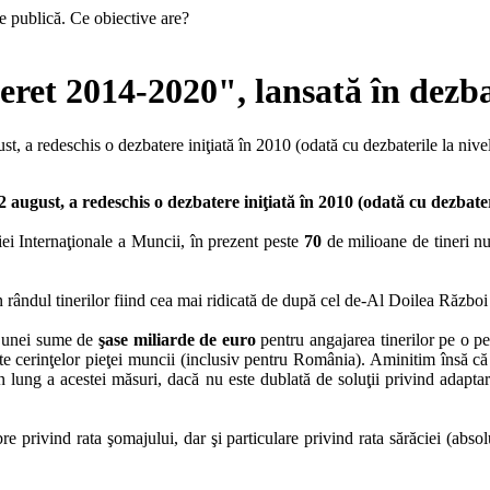
ret 2014-2020", lansată în dezba
t, a redeschis o dezbatere iniţiată în 2010 (odată cu dezbaterile la niv
august, a redeschis o dezbatere iniţiată în 2010 (odată cu dezbater
iei Internaţionale a Muncii, în prezent peste
70
de milioane de tineri n
 în rândul tinerilor fiind cea mai ridicată de după cel de-Al Doilea Răzb
 a unei sume de
şase miliarde de euro
pentru angajarea tinerilor pe o p
ate cerinţelor pieţei muncii (inclusiv pentru România). Aminitim însă că 
n lung a acestei măsuri, dacă nu este dublată de soluţii privind adaptarea
privind rata şomajului, dar şi particulare privind rata sărăciei (absolute