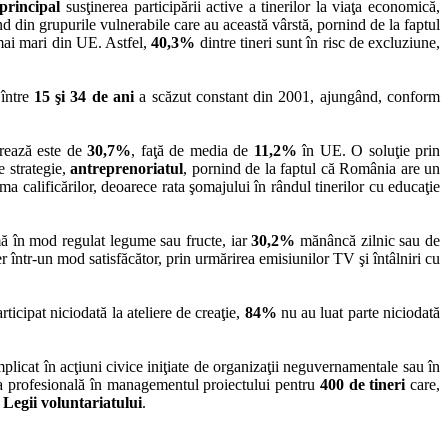
 principal
susţinerea participării active a tinerilor la viaţa economică,
ind din grupurile vulnerabile care au această vârstă, pornind de la faptul
 mai mari din UE. Astfel,
40,3%
dintre tineri sunt în risc de excluziune,
 între
15 şi 34
de ani
a scăzut constant din 2001, ajungând, conform
crează este de
30,7%
, faţă de media de
11,2%
în UE. O soluţie prin
e strategie,
antreprenoriatul
, pornind de la faptul că România are un
sma calificărilor, deoarece rata şomajului în rândul tinerilor cu educaţie
ă în mod regulat legume sau fructe, iar
30,2%
mănâncă zilnic sau de
r într-un mod satisfăcător, prin urmărirea emisiunilor TV şi întâlniri cu
rticipat niciodată la ateliere de creaţie,
84%
nu au luat parte niciodată
mplicat în acţiuni civice iniţiate de organizaţii neguvernamentale sau în
area profesională în managementul proiectului pentru
400 de tineri
care,
a
Legii voluntariatului
.