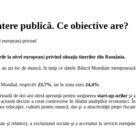
tere publică. Ce obiective are?
el european) privind
ile la nivel european) privind situaţia tinerilor din România.
u au un loc de muncă, în timp ce datele Băncii Mondiale menţionează
oi Mondial, respectiv
23,7%
, iar în zona euro
24,4%
.
erioadă de doi ani oferă speranţă pentru susţinerea
start-up-urilor
şi a
această decizie a creat controverse în rândul analiştilor economici. În
 educaţiei, culturii pentru muncă, dar şi a atractivităţii pieţei fiscale
 şi relative), a excluziunii sociale şi a accesului la servicii esenţiale