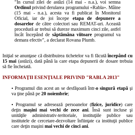
"În cursul zilei de astăzi (14 mai - n.a.), voi semna
Ordinul
privind derularea programului «Rabla». Mâine
(15 mai - n.a.), acesta va fi publicat în Monitorul
Oficial, iar de joi începe
etapa de depunere a
dosarelor
de către colectori sau REMAT-uri. Această
procedură ar trebui să dureze maximum cinci zile, astfel
încât începând de
săptămâna viitoare
programul va
demara efectiv", a declarat Rovana Plumb.
Iniţial se anunţase că distribuirea tichetelor va fi făcută
începând cu
15 mai
(astăzi), dată până la care etapa depunerii de dosare trebuia
să fie încheiată.
INFORMAŢII ESENŢIALE PRIVIND "RABLA 2013"
• Programul din acest an se desfăşoară într-
o singură etapă
şi
va ţine până pe
20 noiembrie
;
• Programul se adresează persoanelor (
fizice, juridice
) care
deţin
maşini mai vechi de zece ani
. Însă sunt incluse şi
unităţile administrativ-teritoriale, instituţiile publice sau
institutele de cercetare-dezvoltare înfiinţate ca instituţii publice
care deţin maşini
mai vechi de cinci ani
.