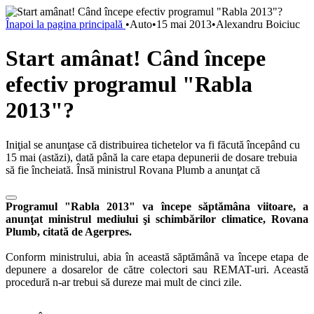
Înapoi la pagina principală
•
Auto
•
15 mai 2013
•
Alexandru Boiciuc
Start amânat! Când începe
efectiv programul "Rabla
2013"?
Iniţial se anunţase că distribuirea tichetelor va fi făcută începând cu
15 mai (astăzi), dată până la care etapa depunerii de dosare trebuia
să fie încheiată. Însă ministrul Rovana Plumb a anunţat că
Programul "Rabla 2013" va începe săptămâna viitoare, a
anunţat ministrul mediului şi schimbărilor climatice, Rovana
Plumb, citată de Agerpres.
Conform ministrului, abia în această săptămână va începe etapa de
depunere a dosarelor de către colectori sau REMAT-uri. Această
procedură n-ar trebui să dureze mai mult de cinci zile.