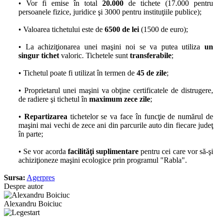
• Vor fi emise în total
20.000
de tichete (17.000 pentru
persoanele fizice, juridice şi 3000 pentru instituţiile publice);
• Valoarea tichetului este de
6500 de lei
(1500 de euro);
• La achiziţionarea unei maşini noi se va putea utiliza
un
singur tichet
valoric. Tichetele sunt
transferabile
;
• Tichetul poate fi utilizat în termen de
45 de zile
;
• Proprietarul unei maşini va obţine certificatele de distrugere,
de radiere şi tichetul în
maximum zece zile
;
•
Repartizarea
tichetelor se va face în funcţie de numărul de
maşini mai vechi de zece ani din parcurile auto din fiecare judeţ
în parte;
• Se vor acorda
facilităţi suplimentare
pentru cei care vor să-şi
achiziţioneze maşini ecologice prin programul "Rabla".
Sursa:
Agerpres
Despre autor
Alexandru Boiciuc