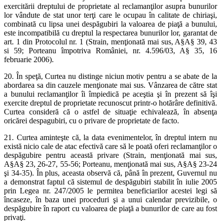
exercitării dreptului de proprietate al reclamanţilor asupra bunurilor
lor vândute de stat unor terţi care le ocupau în calitate de chiriaşi,
combinată cu lipsa unei despăgubiri la valoarea de piaţă a bunului,
este incompatibilă cu dreptul la respectarea bunurilor lor, garantat de
art. 1 din Protocolul nr. 1 (Strain, menţionată mai sus, A§A§ 39, 43
si 59; Porteanu împotriva României, nr. 4.596/03, A§ 35, 16
februarie 2006).
20. În speţă, Curtea nu distinge niciun motiv pentru a se abate de la
abordarea sa din cauzele menţionate mai sus. Vânzarea de către stat
a bunului reclamanţilor îi împiedică pe aceştia şi în prezent să îşi
exercite dreptul de proprietate recunoscut printr-o hotărâre definitivă.
Curtea consideră că o astfel de situaţie echivalează, în absenţa
oricărei despagubiri, cu o privare de proprietate de facto.
21. Curtea aminteşte că, la data evenimentelor, în dreptul intern nu
există nicio cale de atac efectivă care să le poată oferi reclamanţilor o
despăgubire pentru această privare (Strain, menţionată mai sus,
A§A§ 23, 26-27, 55-56; Porteanu, menţionată mai sus, A§A§ 23-24
şi 34-35). În plus, aceasta observă că, până în prezent, Guvernul nu
a demonstrat faptul că sistemul de despăgubiri stabilit în iulie 2005
prin Legea nr. 247/2005 le permitea beneficiarilor acestei legi să
încaseze, în baza unei proceduri şi a unui calendar previzibile, o
despăgubire în raport cu valoarea de piaţă a bunurilor de care au fost
privaţi.