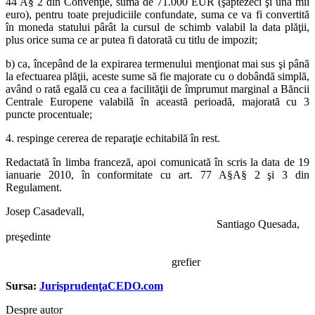
44 A§ 2 din Convenţie, suma de 71.000 EUR (şaptezeci şi una mii
euro), pentru toate prejudiciile confundate, suma ce va fi convertită
în moneda statului pârât la cursul de schimb valabil la data plăţii,
plus orice suma ce ar putea fi datorată cu titlu de impozit;
b) ca, începând de la expirarea termenului menţionat mai sus şi până
la efectuarea plăţii, aceste sume să fie majorate cu o dobândă simplă,
având o rată egală cu cea a facilităţii de împrumut marginal a Băncii
Centrale Europene valabilă în această perioadă, majorată cu 3
puncte procentuale;
4. respinge cererea de reparaţie echitabilă în rest.
Redactată în limba franceză, apoi comunicată în scris la data de 19
ianuarie 2010, în conformitate cu art. 77 A§A§ 2 şi 3 din
Regulament.
Josep Casadevall,
Santiago Quesada,
preşedinte
grefier
Sursa:
JurisprudenţaCEDO.com
Despre autor