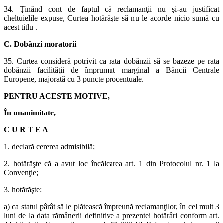
34. Ţinând cont de faptul că reclamanţii nu şi-au justificat
cheltuielile expuse, Curtea hotărăşte să nu le acorde nicio sumă cu
acest titlu .
C. Dobânzi moratorii
35. Curtea consideră potrivit ca rata dobânzii să se bazeze pe rata
dobânzii facilităţii de împrumut marginal a Băncii Centrale
Europene, majorată cu 3 puncte procentuale.
PENTRU ACESTE MOTIVE,
În unanimitate,
C U R T E A
1. declară cererea admisibilă;
2. hotărăşte că a avut loc încălcarea art. 1 din Protocolul nr. 1 la
Convenţie;
3. hotărăşte:
a) ca statul pârât să le plătească împreună reclamanţilor, în cel mult 3
luni de la data rămânerii definitive a prezentei hotărâri conform art.