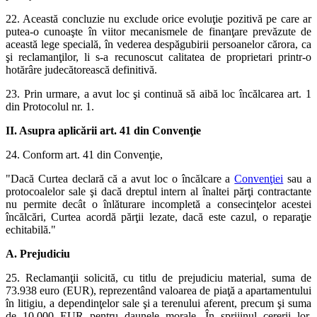
22. Această concluzie nu exclude orice evoluţie pozitivă pe care ar
putea-o cunoaşte în viitor mecanismele de finanţare prevăzute de
această lege specială, în vederea despăgubirii persoanelor cărora, ca
şi reclamanţilor, li s-a recunoscut calitatea de proprietari printr-o
hotărâre judecătorească definitivă.
23. Prin urmare, a avut loc şi continuă să aibă loc încălcarea art. 1
din Protocolul nr. 1.
II. Asupra aplicării art. 41 din Convenţie
24. Conform art. 41 din Convenţie,
"Dacă Curtea declară că a avut loc o încălcare a
Convenţiei
sau a
protocoalelor sale şi dacă dreptul intern al înaltei părţi contractante
nu permite decât o înlăturare incompletă a consecinţelor acestei
încălcări, Curtea acordă părţii lezate, dacă este cazul, o reparaţie
echitabilă."
A. Prejudiciu
25. Reclamanţii solicită, cu titlu de prejudiciu material, suma de
73.938 euro (EUR), reprezentând valoarea de piaţă a apartamentului
în litigiu, a dependinţelor sale şi a terenului aferent, precum şi suma
de 10.000 EUR pentru daunele morale. În sprijinul cererii lor,