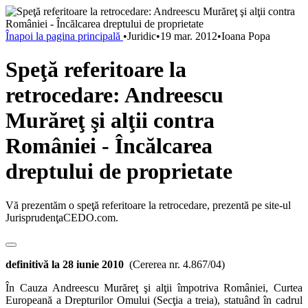
Înapoi la pagina principală
•
Juridic
•
19 mar. 2012
•
Ioana Popa
Speţă referitoare la
retrocedare: Andreescu
Murăreţ şi alţii contra
României - Încălcarea
dreptului de proprietate
Vă prezentăm o speţă referitoare la retrocedare, prezentă pe site-ul
JurisprudenţaCEDO.com.
definitivă la 28 iunie 2010
(Cererea nr. 4.867/04)
În Cauza Andreescu Murăreţ şi alţii împotriva României, Curtea
Europeană a Drepturilor Omului (Secţia a treia), statuând în cadrul