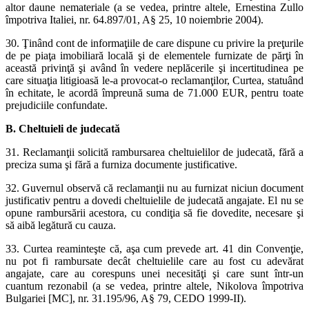
altor daune nemateriale (a se vedea, printre altele, Ernestina Zullo
împotriva Italiei, nr. 64.897/01, A§ 25, 10 noiembrie 2004).
30. Ţinând cont de informaţiile de care dispune cu privire la preţurile
de pe piaţa imobiliară locală şi de elementele furnizate de părţi în
această privinţă şi având în vedere neplăcerile şi incertitudinea pe
care situaţia litigioasă le-a provocat-o reclamanţilor, Curtea, statuând
în echitate, le acordă împreună suma de 71.000 EUR, pentru toate
prejudiciile confundate.
B. Cheltuieli de judecată
31. Reclamanţii solicită rambursarea cheltuielilor de judecată, fără a
preciza suma şi fără a furniza documente justificative.
32. Guvernul observă că reclamanţii nu au furnizat niciun document
justificativ pentru a dovedi cheltuielile de judecată angajate. El nu se
opune rambursării acestora, cu condiţia să fie dovedite, necesare şi
să aibă legătură cu cauza.
33. Curtea reaminteşte că, aşa cum prevede art. 41 din Convenţie,
nu pot fi rambursate decât cheltuielile care au fost cu adevărat
angajate, care au corespuns unei necesităţi şi care sunt într-un
cuantum rezonabil (a se vedea, printre altele, Nikolova împotriva
Bulgariei [MC], nr. 31.195/96, A§ 79, CEDO 1999-II).