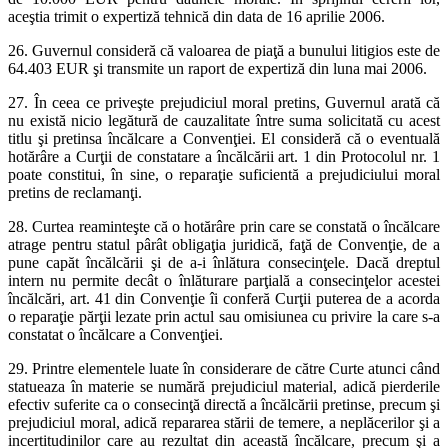
aceştia trimit o expertiză tehnică din data de 16 aprilie 2006.
26. Guvernul consideră că valoarea de piaţă a bunului litigios este de
64.403 EUR şi transmite un raport de expertiză din luna mai 2006.
27. În ceea ce priveşte prejudiciul moral pretins, Guvernul arată că
nu există nicio legătură de cauzalitate între suma solicitată cu acest
titlu şi pretinsa încălcare a Convenţiei. El consideră că o eventuală
hotărâre a Curţii de constatare a încălcării art. 1 din Protocolul nr. 1
poate constitui, în sine, o reparaţie suficientă a prejudiciului moral
pretins de reclamanţi.
28. Curtea reaminteşte că o hotărâre prin care se constată o încălcare
atrage pentru statul pârât obligaţia juridică, faţă de Convenţie, de a
pune capăt încălcării şi de a-i înlătura consecinţele. Dacă dreptul
intern nu permite decât o înlăturare parţială a consecinţelor acestei
încălcări, art. 41 din Convenţie îi conferă Curţii puterea de a acorda
o reparaţie părţii lezate prin actul sau omisiunea cu privire la care s-a
constatat o încălcare a Convenţiei.
29. Printre elementele luate în considerare de către Curte atunci când
statueaza în materie se numără prejudiciul material, adică pierderile
efectiv suferite ca o consecinţă directă a încălcării pretinse, precum şi
prejudiciul moral, adică repararea stării de temere, a neplăcerilor şi a
incertitudinilor care au rezultat din această încălcare, precum şi a