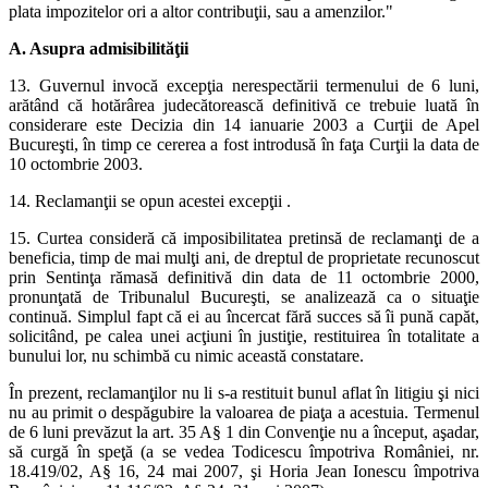
plata impozitelor ori a altor contribuţii, sau a amenzilor."
A. Asupra admisibilităţii
13. Guvernul invocă excepţia nerespectării termenului de 6 luni,
arătând că hotărârea judecătorească definitivă ce trebuie luată în
considerare este Decizia din 14 ianuarie 2003 a Curţii de Apel
Bucureşti, în timp ce cererea a fost introdusă în faţa Curţii la data de
10 octombrie 2003.
14. Reclamanţii se opun acestei excepţii .
15. Curtea consideră că imposibilitatea pretinsă de reclamanţi de a
beneficia, timp de mai mulţi ani, de dreptul de proprietate recunoscut
prin Sentinţa rămasă definitivă din data de 11 octombrie 2000,
pronunţată de Tribunalul Bucureşti, se analizează ca o situaţie
continuă. Simplul fapt că ei au încercat fără succes să îi pună capăt,
solicitând, pe calea unei acţiuni în justiţie, restituirea în totalitate a
bunului lor, nu schimbă cu nimic această constatare.
În prezent, reclamanţilor nu li s-a restituit bunul aflat în litigiu şi nici
nu au primit o despăgubire la valoarea de piaţa a acestuia. Termenul
de 6 luni prevăzut la art. 35 A§ 1 din Convenţie nu a început, aşadar,
să curgă în speţă (a se vedea Todicescu împotriva României, nr.
18.419/02, A§ 16, 24 mai 2007, şi Horia Jean Ionescu împotriva