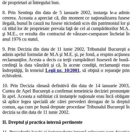
de proprietari ai întregului bun.
8. Prin Sentinţa din data de 5 ianuarie 2002, instanţa le-a admis
cererea. Aceasta a apreciat că, din moment ce naţionalizarea fusese
ilegală, bunul în cauză nu fusese niciodată scos din patrimoniul lor şi
că titlul lor de proprietate prevala faţă de cel al cumpărătorilor M.A.
şi M.E., ce rezulta din contractul de vânzare-cumparare încheiat în
anul 1976 cu statul.
9. Prin Decizia din data de 11 iunie 2002, Tribunalul Bucureşti a
admis apelul formulat de M.A şi M.E. şi, pe fond, a respins acţiunea
reclamanţilor. Acesta a decis ca terţii cumpărători fuseseră de bună-
credinţă la data vânzării şi că, în aceste condiţii, reclamanţii erau
îndreptăţiţi, în temeiul
Legii nr. 10/2001
, să obţină o reparaţie prin
echivalent.
10. Prin Decizia rămasă definitivă din data de 14 ianuarie 2003,
Curtea de Apel Bucureşti a confirmat temeinicia deciziei pronunţate
în apel. Aceasta a subliniat că instanţele naţionale erau încă obligate
să aplice legea specială ale cărei prevederi derogau de la dreptul
comun, aşa cum pe bună dreptate procedase Tribunalul Bucureşti în
decizia sa din data de 11 iunie 2002.
II. Dreptul şi practica internă pertinente