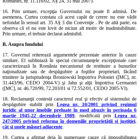
României, nr. 11.116/02, A§ 24, 31 mai 2007).
16. Prin urmare, excepţia Guvernului nu poate fi admisă. De
asemenea, Curtea constata că acest capăt de cerere nu este vădit
nefondat în sensul art. 35 A§ 3 din Convenţie . Pe de altă parte, ea
observa că el nu este lovit de niciun alt motiv de inadmisibilitate.
Prin urmare, el trebuie declarat admisibil.
B. Asupra fondului
17. Guvernul reiterează argumentele prezentate anterior în cauze
similare. El subliniază în special circumstanţele excepţionale care
caracterizează în România mecanismul de restituire a bunurilor
naţionalizate sau de despăgubire a foştilor proprietari, făcând
trimitere la jurisprudenţa Broniowski împotriva Poloniei ([MC], nr.
31.443/96, CEDO 2004-V) şi Jahn şi alţii împotriva Germaniei
([MC], nr. 46.720/99, 72.203/01 si 72.552/01, CEDO 2005-VI).
18. Reclamanţii contestă caracterul real şi efectiv al sistemului de
despăgubire stabilit prin
Legea nr. 10/2001 privind regimul
juridic al unor imobile preluate în mod abuziv în perioada 6
martie 1945-22 decembrie 1989
, modificată prin
Legea nr.
247/2005 privind reforma în domeniile proprietăţii şi justiţiei
,
cât şi unele măsuri adiacente
.
19. Curtea a afirmat deja în numeroase cauze că imposibilitatea