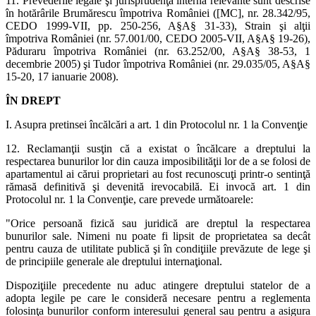
11. Prevederile legale şi jurisprudenţa internă relevante sunt descrise
în hotărârile Brumărescu împotriva României ([MC], nr. 28.342/95,
CEDO 1999-VII, pp. 250-256, A§A§ 31-33), Strain şi alţii
împotriva României (nr. 57.001/00, CEDO 2005-VII, A§A§ 19-26),
Păduraru împotriva României (nr. 63.252/00, A§A§ 38-53, 1
decembrie 2005) şi Tudor împotriva României (nr. 29.035/05, A§A§
15-20, 17 ianuarie 2008).
ÎN DREPT
I. Asupra pretinsei încălcări a art. 1 din Protocolul nr. 1 la Convenţie
12. Reclamanţii susţin că a existat o încălcare a dreptului la
respectarea bunurilor lor din cauza imposibilităţii lor de a se folosi de
apartamentul ai cărui proprietari au fost recunoscuţi printr-o sentinţă
rămasă definitivă şi devenită irevocabilă. Ei invocă art. 1 din
Protocolul nr. 1 la Convenţie, care prevede următoarele:
"Orice persoană fizică sau juridică are dreptul la respectarea
bunurilor sale. Nimeni nu poate fi lipsit de proprietatea sa decât
pentru cauza de utilitate publică şi în condiţiile prevăzute de lege şi
de principiile generale ale dreptului internaţional.
Dispoziţiile precedente nu aduc atingere dreptului statelor de a
adopta legile pe care le consideră necesare pentru a reglementa
folosinţa bunurilor conform interesului general sau pentru a asigura