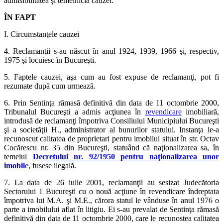
admisibilitatea şi temeinicia cauzei.
ÎN FAPT
I. Circumstanţele cauzei
4. Reclamanţii s-au născut în anul 1924, 1939, 1966 şi, respectiv,
1975 şi locuiesc în Bucureşti.
5. Faptele cauzei, aşa cum au fost expuse de reclamanţi, pot fi
rezumate după cum urmează.
6. Prin Sentinţa rămasă definitivă din data de 11 octombrie 2000,
Tribunalul Bucureşti a admis acţiunea în
revendicare
imobiliară,
introdusă de reclamanţi împotriva Consiliului Municipiului Bucureşti
şi a societăţii H., administrator al bunurilor statului. Instanţa le-a
recunoscut calitatea de proprietari pentru imobilul situat în str. Octav
Cocărescu nr. 35 din Bucureşti, statuând că naţionalizarea sa, în
temeiul
Decretului nr. 92/1950 pentru naţionalizarea unor
imobil
e
, fusese ilegală.
7. La data de 26 iulie 2001, reclamanţii au sesizat Judecătoria
Sectorului 1 Bucureşti cu o nouă acţiune în revendicare îndreptata
împotriva lui M.A. şi M.E., cărora statul le vânduse în anul 1976 o
parte a imobilului aflat în litigiu. Ei s-au prevalat de Sentinţa rămasă
definitivă din data de 11 octombrie 2000, care le recunostea calitatea