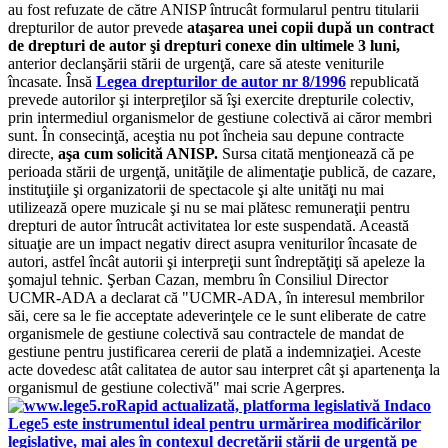
au fost refuzate de către ANISP întrucât formularul pentru titularii
drepturilor de autor prevede
ataşarea unei copii după un contract
de drepturi de autor şi drepturi conexe din ultimele 3 luni,
anterior declanşării stării de urgenţă, care să ateste veniturile
încasate. Însă
Legea drepturilor
de autor nr 8/1996
republicată
prevede autorilor şi interpreţilor să îşi exercite drepturile colectiv,
prin intermediul organismelor de gestiune colectivă ai căror membri
sunt. În consecinţă, aceştia nu pot încheia sau depune contracte
directe,
aşa cum solicită ANISP.
Sursa citată menţionează că pe
perioada stării de urgenţă, unităţile de alimentaţie publică, de cazare,
instituţiile şi organizatorii de spectacole şi alte unităţi nu mai
utilizează opere muzicale şi nu se mai plătesc remuneraţii pentru
drepturi de autor întrucât activitatea lor este suspendată. Această
situaţie are un impact negativ direct asupra veniturilor încasate de
autori, astfel încât autorii şi interpreţii sunt îndreptăţiţi să apeleze la
şomajul tehnic. Şerban Cazan, membru în Consiliul Director
UCMR-ADA a declarat că "UCMR-ADA, în interesul membrilor
săi, cere sa le fie acceptate adeverinţele ce le sunt eliberate de catre
organismele de gestiune colectivă sau contractele de mandat de
gestiune pentru justificarea cererii de plată a indemnizaţiei. Aceste
acte dovedesc atât calitatea de autor sau interpret cât şi apartenenţa la
organismul de gestiune colectivă" mai scrie Agerpres.
Rapid actualizată, platforma legislativă Indaco
Lege5 este instrumentul ideal pentru urmărirea modificărilor
legislative, mai ales în contexul decretării stării de urgență pe