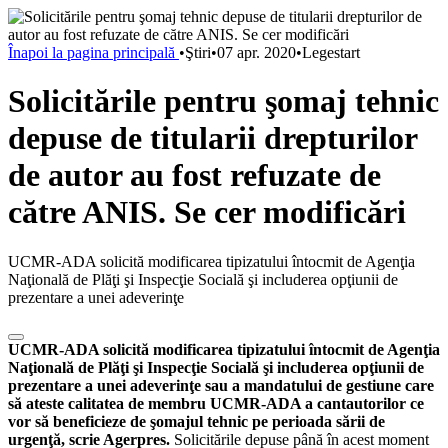
Înapoi la pagina principală
•
Ştiri
•
07 apr. 2020
•
Legestart
Solicitările pentru şomaj tehnic
depuse de titularii drepturilor
de autor au fost refuzate de
către ANIS. Se cer modificări
UCMR-ADA solicită modificarea tipizatului întocmit de Agenţia
Naţională de Plăţi şi Inspecţie Socială şi includerea opţiunii de
prezentare a unei adeverinţe
UCMR-ADA solicită modificarea tipizatului întocmit de Agenţia
Naţională de Plăţi şi Inspecţie Socială şi includerea opţiunii de
prezentare a unei adeverinţe sau a mandatului de gestiune care
să ateste calitatea de membru UCMR-ADA a cantautorilor ce
vor să beneficieze de şomajul tehnic pe perioada sării de
urgenţă, scrie Agerpres.
Solicitările depuse până în acest moment