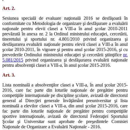
Art. 2.
Sesiunea specială de evaluare naţională 2016 se desfăşoară în
conformitate cu Metodologia de organizare şi desfăşurare a evaluării
naţionale pentru elevii clasei a VIII-a în anul şcolar 2010-2011
prevăzută în anexa nr. 2 la Ordinul ministrului educaţiei, cercetării,
tineretului şi sportului nr. 4.801/2010 privind organizarea şi
desfăşurarea evaluării naţionale pentru elevii clasei a VIII-a în anul
şcolar 2010-2011, în vigoare şi pentru anul şcolar 2015-2016, şi cu
prevederile Ordinului ministrului educaţiei şi cercetării ştiinţifice
nr.
5.081/2015
privind organizarea şi desfăşurarea evaluării naţionale
pentru absolvenţii clasei a VIII-a, în anul şcolar 2015-2016.
Art. 3.
Lista nominală a absolvenţilor clasei a VIII-a, în anul şcolar 2015-
2016, care fac parte din loturile naţionale de pregătire pentru
competiţiile internaţionale pe discipline şcolare, avizată de directorul
general al Direcţiei generale învăţământ preuniversitar şi lista
nominală a elevilor clasei a VIII-a, din anul şcolar 2015-2016, care
fac parte din loturile naţionale de pregătire pentru competiţiile
sportive internaţionale, avizată de directorul Federaţiei Sportului
Şcolar şi Universitar sunt aprobate de preşedintele Comisiei
Naţionale de Organizare a Evaluării Naţionale - 2016.