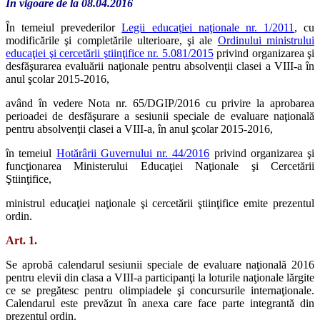
În vigoare de la 08.04.2016
În temeiul prevederilor
Legii educaţiei naţionale nr. 1/2011
, cu
modificările şi completările ulterioare, şi ale
Ordinului ministrului
educaţiei şi cercetării ştiinţifice nr. 5.081/2015
privind organizarea şi
desfăşurarea evaluării naţionale pentru absolvenţii clasei a VIII-a în
anul şcolar 2015-2016,
având în vedere Nota nr. 65/DGIP/2016 cu privire la aprobarea
perioadei de desfăşurare a sesiunii speciale de evaluare naţională
pentru absolvenţii clasei a VIII-a, în anul şcolar 2015-2016,
în temeiul
Hotărârii Guvernului nr. 44/2016
privind organizarea şi
funcţionarea Ministerului Educaţiei Naţionale şi Cercetării
Ştiinţifice,
ministrul educaţiei naţionale şi cercetării ştiinţifice emite prezentul
ordin.
Art. 1.
Se aprobă calendarul sesiunii speciale de evaluare naţională 2016
pentru elevii din clasa a VIII-a participanţi la loturile naţionale lărgite
ce se pregătesc pentru olimpiadele şi concursurile internaţionale.
Calendarul este prevăzut în anexa care face parte integrantă din
prezentul ordin.