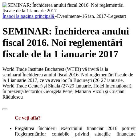
Înapoi la pagina principală
•
Evenimente
•
16 ian. 2017
•
Legestart
SEMINAR: Închiderea anului
fiscal 2016. Noi reglementări
fiscale de la 1 ianuarie 2017
World Trade Institute Bucharest (WTIB) vă invită la la
seminarul Închiderea anului fiscal 2016. Noi reglementări fiscale de
la 1 ianuarie 2017, ce va avea loc în Bucureşti (26-27 ianuarie,
World Trade Center) şi Sinaia (27-29 ianuarie, Hotel Internaţional),
în prezenţa lectorilor Georgeta Petre, Mariana Vizoli şi Cristian
Rădulescu
Ce veţi afla?
Pregătirea închiderii exercițiului financiar 2016 potrivit
Reglementărilor contabile privind situațiile financiare