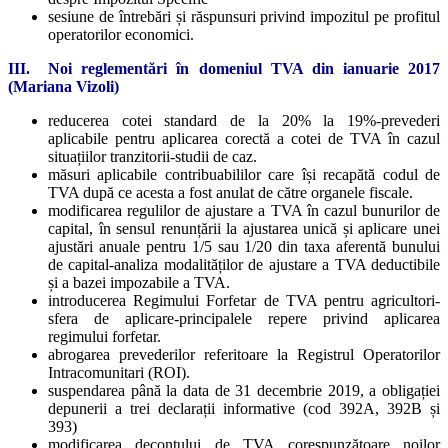
sesiune de întrebări și răspunsuri privind impozitul pe profitul
operatorilor economici.
III. Noi reglementări în domeniul TVA din ianuarie 2017
(Mariana Vizoli)
reducerea cotei standard de la 20% la 19%-prevederi
aplicabile pentru aplicarea corectă a cotei de TVA în cazul
situațiilor tranzitorii-studii de caz.
măsuri aplicabile contribuabililor care își recapătă codul de
TVA după ce acesta a fost anulat de către organele fiscale.
modificarea regulilor de ajustare a TVA în cazul bunurilor de
capital, în sensul renunțării la ajustarea unică și aplicare unei
ajustări anuale pentru 1/5 sau 1/20 din taxa aferentă bunului
de capital-analiza modalităților de ajustare a TVA deductibile
și a bazei impozabile a TVA.
introducerea Regimului Forfetar de TVA pentru agricultori-
sfera de aplicare-principalele repere privind aplicarea
regimului forfetar.
abrogarea prevederilor referitoare la Registrul Operatorilor
Intracomunitari (ROI).
suspendarea până la data de 31 decembrie 2019, a obligației
depunerii a trei declarații informative (cod 392A, 392B și
393)
modificarea decontului de TVA corespunzătoare noilor