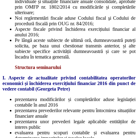
individuale și situațiile financiare anuale consolidate, aprobate
prin OMFP nr. 1802/2014 cu modificările și completările
ulterioare;
Noi reglementări fiscale aduse Codului fiscal şi Codului de
procedură fiscală prin OUG nr. 84/2016;
Aspecte fiscale privind închiderea exercițiului financiar al
anului 2016;
Pe lângă aceste subiecte de ultimă oră, dumneavoastră puteți
solicita, pe baza unui chestionar transmis anterior, și alte
subiecte specifice activității dumneavoastră și care se pot
încadra în tematica generală.
Structura seminarului
I. Aspecte de actualitate privind contabilitatea operatorilor
economici și închiderea exercițiului financiar 2016 din punct de
vedere contabil (Georgeta Petre)
prezentarea modificărilor și completărilor aduse legislației
contabile în anul 2016
prezentarea prevederilor relevante pentru întocmirea situațiilor
financiare anuale
prezentarea unor prevederi legale aplicabile entităților de
interes public
evaluarea pentru scopuri contabile și evaluarea pentru