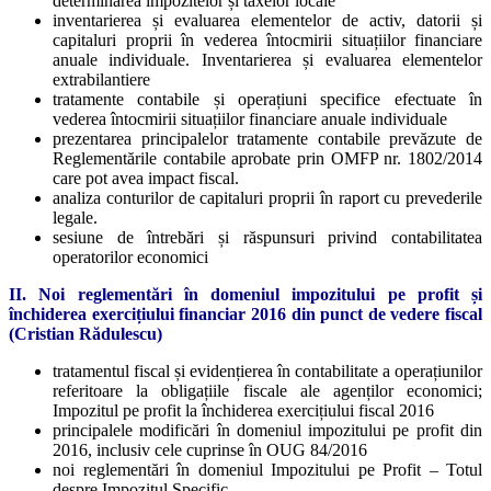
determinarea impozitelor și taxelor locale
inventarierea și evaluarea elementelor de activ, datorii și
capitaluri proprii în vederea întocmirii situațiilor financiare
anuale individuale. Inventarierea și evaluarea elementelor
extrabilantiere
tratamente contabile și operațiuni specifice efectuate în
vederea întocmirii situațiilor financiare anuale individuale
prezentarea principalelor tratamente contabile prevăzute de
Reglementările contabile aprobate prin OMFP nr. 1802/2014
care pot avea impact fiscal.
analiza conturilor de capitaluri proprii în raport cu prevederile
legale.
sesiune de întrebări și răspunsuri privind contabilitatea
operatorilor economici
II. Noi reglementări în domeniul impozitului pe profit și
închiderea exercițiului financiar 2016 din punct de vedere fiscal
(Cristian Rădulescu)
tratamentul fiscal și evidențierea în contabilitate a operațiunilor
referitoare la obligațiile fiscale ale agenților economici;
Impozitul pe profit la închiderea exercițiului fiscal 2016
principalele modificări în domeniul impozitului pe profit din
2016, inclusiv cele cuprinse în OUG 84/2016
noi reglementări în domeniul Impozitului pe Profit – Totul
despre Impozitul Specific