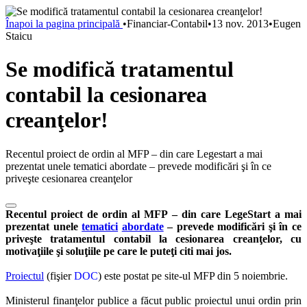
Înapoi la pagina principală
•
Financiar-Contabil
•
13 nov. 2013
•
Eugen
Staicu
Se modifică tratamentul
contabil la cesionarea
creanţelor!
Recentul proiect de ordin al MFP – din care Legestart a mai
prezentat unele tematici abordate – prevede modificări şi în ce
priveşte cesionarea creanţelor
Recentul proiect de ordin al MFP – din care LegeStart a mai
prezentat unele
tematici
abordate
– prevede modificări şi în ce
priveşte tratamentul contabil la cesionarea creanţelor, cu
motivaţiile şi soluţiile pe care le puteţi citi mai jos.
Proiectul
(fişier
DOC
) este postat pe site-ul MFP din 5 noiembrie.
Ministerul finanţelor publice a făcut public proiectul unui ordin prin