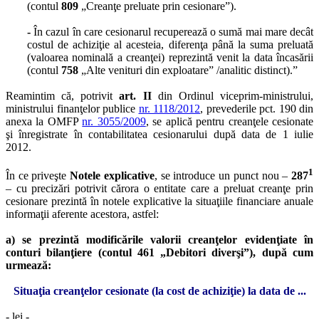
(contul
809
„Creanţe preluate prin cesionare”).
-
În cazul în care cesionarul recuperează o sumă mai mare decât
costul de achiziţie al acesteia, diferenţa până la suma preluată
(valoarea nominală a creanţei) reprezintă venit la data încasării
(contul
758
„Alte venituri din exploatare” /analitic distinct).”
Reamintim că, potrivit
art. II
din Ordinul viceprim-ministrului,
ministrului finanţelor publice
nr. 1118/2012
, prevederile pct. 190 din
anexa la OMFP
nr. 3055/2009
, se aplică pentru creanţele cesionate
şi înregistrate în contabilitatea cesionarului după data de 1 iulie
2012.
1
În ce priveşte
Notele explicative
, se introduce un punct nou –
287
– cu precizări potrivit cărora o entitate care a preluat creanţe prin
cesionare prezintă în notele explicative la situaţiile financiare anuale
informaţii aferente acestora, astfel:
a) se prezintă modificările valorii creanţelor evidenţiate în
conturi bilanţiere (contul 461 „Debitori diverşi”), după cum
urmează:
Situaţia creanţelor cesionate (la cost de achiziţie) la data de ...
- lei -