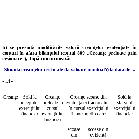
b) se prezintă modificările valorii creanţelor evidenţiate în
conturi în afara bilanţului (contul 809 „Creanţe preluate prin
cesionare”), după cum urmează:
Situaţia creanţelor cesionate (la valoare nominală) la data de ...
- lei -
Creanţe
Sold la
Creanţe
Creanţe scoase din
Sold la
începutul
preluate în
evidenţa extracontabilă
sfârşitul
exerciţiului
cursul
în cursul exerciţiului
exerciţiului
financiar
exerciţiului
financiar, din care:
financiar
financiar
scoase
scoase din
din
evidenţă