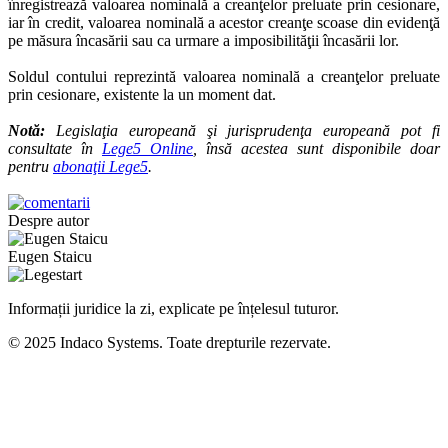
înregistrează valoarea nominală a creanţelor preluate prin cesionare,
iar în credit, valoarea nominală a acestor creanţe scoase din evidenţă
pe măsura încasării sau ca urmare a imposibilităţii încasării lor.
Soldul contului reprezintă valoarea nominală a creanţelor preluate
prin cesionare, existente la un moment dat.
Notă:
Legislaţia europeană şi jurisprudenţa europeană pot fi
consultate în
Lege5 Online
, însă acestea sunt disponibile doar
pentru
abonaţii Lege5
.
Despre autor
Eugen Staicu
Informații juridice la zi, explicate pe înțelesul tuturor.
© 2025 Indaco Systems. Toate drepturile rezervate.