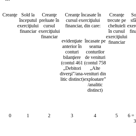
Creanţe
Sold la
Creanţe
Creanţe încasate în
Creanţe
So
începutul
preluate în
cursul exerciţiului
trecute pe
sfâ
exerciţiului
cursul
financiar, din care:
cheltuieli
exer
financiar
exerciţiului
în cursul
fin
financiar
exerciţiului
evidenţiate
încasate pe
financiar
anterior în
seama
conturi
conturilor
bilanţiere
de venituri
(contul 461
(contul 758
„Debitori
„Alte
diverşi”/ana-
venituri din
litic distinct)
exploatare”
/analitic
distinct)
0
1
2
3
4
5
6 = 
3