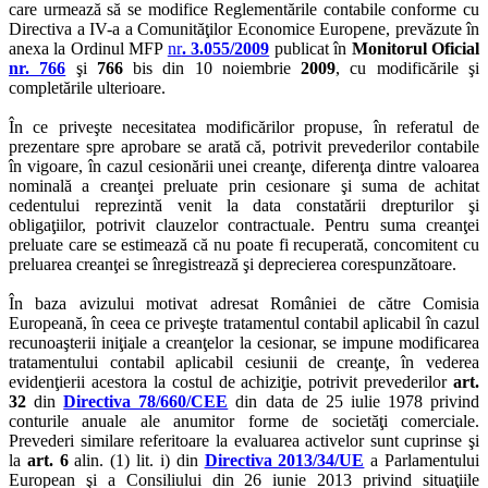
care urmează să se modifice Reglementările contabile conforme cu
Directiva a IV-a a Comunităţilor Economice Europene, prevăzute în
anexa la Ordinul MFP
nr
. 3.055/2009
publicat în
Monitorul Oficial
nr. 766
şi
766
bis din 10 noiembrie
2009
, cu modificările şi
completările ulterioare.
În ce priveşte necesitatea modificărilor propuse, în referatul de
prezentare spre aprobare se arată că, potrivit prevederilor contabile
în vigoare, în cazul cesionării unei creanţe, diferenţa dintre valoarea
nominală a creanţei preluate prin cesionare şi suma de achitat
cedentului reprezintă venit la data constatării drepturilor şi
obligaţiilor, potrivit clauzelor contractuale. Pentru suma creanţei
preluate care se estimează că nu poate fi recuperată, concomitent cu
preluarea creanţei se înregistrează şi deprecierea corespunzătoare.
În baza avizului motivat adresat României de către Comisia
Europeană, în ceea ce priveşte tratamentul contabil aplicabil în cazul
recunoaşterii iniţiale a creanţelor la cesionar, se impune modificarea
tratamentului contabil aplicabil cesiunii de creanţe, în vederea
evidenţierii acestora la costul de achiziţie, potrivit prevederilor
art.
32
din
Directiva 78/660/CEE
din data de 25 iulie 1978 privind
conturile anuale ale anumitor forme de societăţi comerciale.
Prevederi similare referitoare la evaluarea activelor sunt cuprinse şi
la
art. 6
alin. (1) lit. i) din
Directiva 2013/34/UE
a Parlamentului
European şi a Consiliului din 26 iunie 2013 privind situaţiile