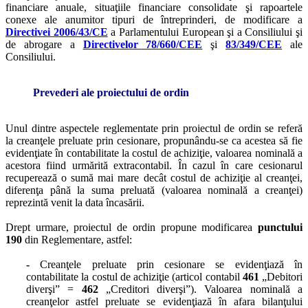
financiare anuale, situaţiile financiare consolidate şi rapoartele
conexe ale anumitor tipuri de întreprinderi, de modificare a
Directivei 2006/43/CE
a Parlamentului European şi a Consiliului şi
de abrogare a
Directivelor 78/660/CEE
şi
83/349/CEE
ale
Consiliului.
Prevederi ale proiectului de ordin
Unul dintre aspectele reglementate prin proiectul de ordin se referă
la creanţele preluate prin cesionare, propunându-se ca acestea să fie
evidenţiate în contabilitate la costul de achiziţie, valoarea nominală a
acestora fiind urmărită extracontabil. În cazul în care cesionarul
recuperează o sumă mai mare decât costul de achiziţie al creanţei,
diferenţa până la suma preluată (valoarea nominală a creanţei)
reprezintă venit la data încasării.
Drept urmare, proiectul de ordin propune modificarea
punctului
190
din Reglementare, astfel:
-
Creanţele preluate prin cesionare se evidenţiază în
contabilitate la costul de achiziţie (articol contabil
461
„Debitori
diverşi” =
462
„Creditori diverşi”). Valoarea nominală a
creanţelor astfel preluate se evidenţiază în afara bilanţului