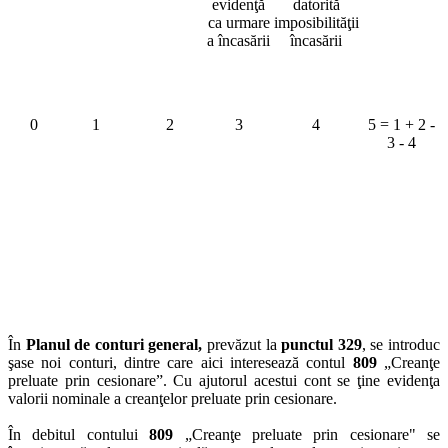
evidenţă
datorită
ca urmare
imposibilităţii
a încasării
încasării
0
1
2
3
4
5 = 1 + 2 -
3 - 4
În
Planul de conturi general
,
prevăzut la
punctul 329
, se introduc
şase noi conturi, dintre care aici interesează contul
809
„Creanţe
preluate prin cesionare”. Cu ajutorul acestui cont se ţine evidenţa
valorii nominale a creanţelor preluate prin cesionare.
În debitul contului
809
„Creanţe preluate prin cesionare" se