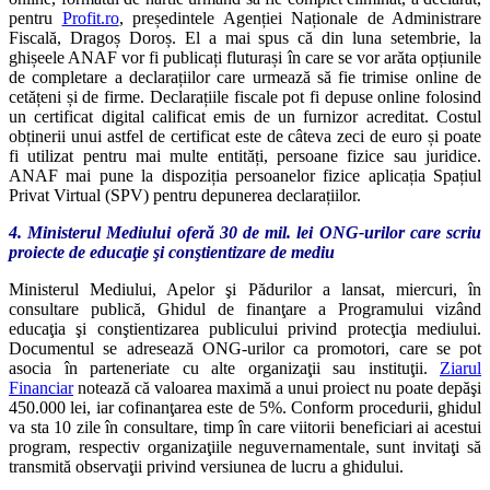
pentru
Profit.ro
, președintele Agenției Naționale de Administrare
Fiscală, Dragoș Doroș. El a mai spus că din luna setembrie, la
ghișeele ANAF vor fi publicați fluturași în care se vor arăta opțiunile
de completare a declarațiilor care urmează să fie trimise online de
cetățeni și de firme. Declarațiile fiscale pot fi depuse online folosind
un certificat digital calificat emis de un furnizor acreditat. Costul
obținerii unui astfel de certificat este de câteva zeci de euro și poate
fi utilizat pentru mai multe entități, persoane fizice sau juridice.
ANAF mai pune la dispoziția persoanelor fizice aplicația Spațiul
Privat Virtual (SPV) pentru depunerea declarațiilor.
4. Ministerul Mediului oferă 30 de mil. lei ONG-urilor care scriu
proiecte de educaţie şi conştientizare de mediu
Ministerul Mediului, Apelor şi Pădurilor a lansat, miercuri, în
consultare publică, Ghidul de finanţare a Programului vizând
educaţia şi conştientizarea publicului privind protecţia mediului.
Documentul se adresează ONG-urilor ca promotori, care se pot
asocia în parteneriate cu alte organizaţii sau instituţii.
Ziarul
Financiar
notează că valoarea maximă a unui proiect nu poate depăşi
450.000 lei, iar cofinanţarea este de 5%. Conform procedurii, ghidul
va sta 10 zile în consultare, timp în care viitorii beneficiari ai acestui
program, respectiv organizaţiile neguvernamentale, sunt invitaţi să
transmită observaţii privind versiunea de lucru a ghidului.