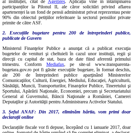
al instituției, citat de
Agerpres
. Aplicația vine în întâmpinarea
participanților la Pilonul II, ale căror solicitări privind aflarea
apartenenței la un fond de pensii administrat privat reprezentau peste
90% din obiectul petițiilor referitoare la sectorul pensiilor private
primite de către ASF.
2. Execuțiile bugetare pentru 200 de întreprinderi publice,
publicate de Guvern
Ministerul Finanţelor Publice a anunţat că a publicat execuţia
bugetelor de venituri şi cheltuieli în cazul unor instituţii, regii şi
direcţii cu capital de stat, baza de date fiind aferentă primului
trimestru. Conform
Mediafax
, pe site-ul www.transparenta-
bugetara.gov.ro pot fi găsite execuţiile bugetare, în format deschis,
ale 200 de întreprinderi publice aparţinând Ministerelor
Comunicaţiilor, Culturii, Energiei, Mediului, Educaţiei, Agriculturii,
Sănătăţii, Muncii, Transporturilor, Finanţelor Publice, Tineretului şi
Sportului, Apărării Naţionale, Economiei, precum şi Secretariatului
General al Guvernului, Băncii Naţionale a României, Camerei
Deputaţilor şi Autorităţii pentru Administrarea Activelor Statului.
3. Șeful ANAF: Din 2017, eliminăm hârtia, vom primi doar
declarații online
Declarațiile fiscale vor fi depuse, începând cu 1 ianuarie 2017, doar
online, formatul de hârtie urmând să fie complet eliminat, a declarat,