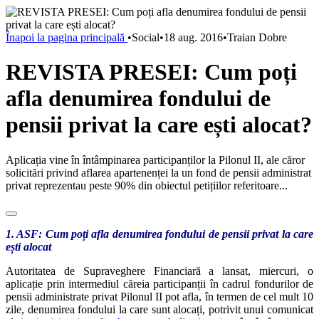
Înapoi la pagina principală
•
Social
•
18 aug. 2016
•
Traian Dobre
REVISTA PRESEI: Cum poți
afla denumirea fondului de
pensii privat la care ești alocat?
Aplicația vine în întâmpinarea participanților la Pilonul II, ale căror
solicitări privind aflarea apartenenței la un fond de pensii administrat
privat reprezentau peste 90% din obiectul petițiilor referitoare...
1. ASF: Cum poți afla denumirea fondului de pensii privat la care
ești alocat
Autoritatea de Supraveghere Financiară a lansat, miercuri, o
aplicație prin intermediul căreia participanții în cadrul fondurilor de
pensii administrate privat Pilonul II pot afla, în termen de cel mult 10
zile, denumirea fondului la care sunt alocați, potrivit unui comunicat