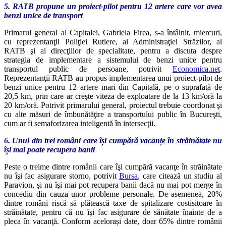
5. RATB propune un proiect-pilot pentru 12 artere care vor avea
benzi unice de transport
Primarul general al Capitalei, Gabriela Firea, s-a întâlnit, miercuri,
cu reprezentanţii Poliţiei Rutiere, ai Administraţiei Străzilor, ai
RATB şi ai direcţiilor de specialitate, pentru a discuta despre
strategia de implementare a sistemului de benzi unice pentru
transportul public de persoane, potrivit
Economica.net
.
Reprezentanţii RATB au propus implementarea unui proiect-pilot de
benzi unice pentru 12 artere mari din Capitală, pe o suprafaţă de
20,5 km, prin care ar creşte viteza de exploatare de la 13 km/oră la
20 km/oră. Potrivit primarului general, proiectul trebuie coordonat şi
cu alte măsuri de îmbunătăţire a transportului public în Bucureşti,
cum ar fi semaforizarea inteligentă în intersecţii.
6. Unul din trei români care își cumpără vacanțe în străinătate nu
își mai poate recupera banii
Peste o treime dintre românii care îşi cumpără vacanţe în străinătate
nu îşi fac asigurare storno, potrivit
Bursa
, care citează un studiu al
Paravion, şi nu îşi mai pot recupera banii dacă nu mai pot merge în
concediu din cauza unor probleme personale. De asemenea, 20%
dintre români riscă să plătească taxe de spitalizare costisitoare în
străinătate, pentru că nu îşi fac asigurare de sănătate înainte de a
pleca în vacanţă. Conform acelorași date, doar 65% dintre românii