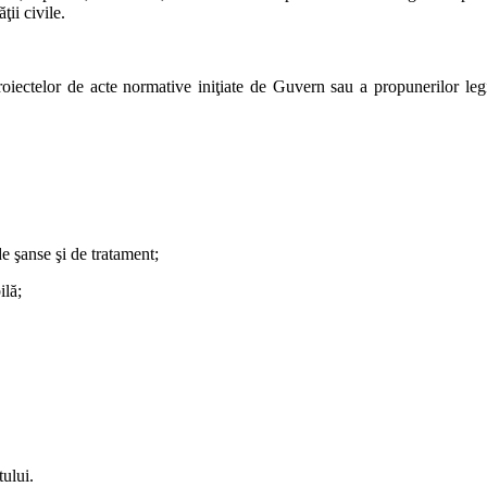
ţii civile.
iectelor de acte normative iniţiate de Guvern sau a propunerilor legisl
 de şanse şi de tratament;
ilă;
tului.