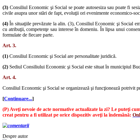
(3)
Consiliul Economic şi Social se poate autosesiza sau poate fi sesizat
civile asupra unor stări de fapt, evoluţii ori evenimente economico-soci
(4)
În situaţiile prevăzute la alin. (3), Consiliul Economic şi Social emi
cu atribuţii, competenţe sau interese în domeniu. În lipsa unui consen
formulate de fiecare parte.
Art. 3.
(1)
Consiliul Economic şi Social are personalitate juridică.
(2)
Sediul Consiliului Economic şi Social este situat în municipiul Buc
Art. 4.
Consiliul Economic şi Social se organizează şi funcţionează potrivit pr
[
Continuare...
]
(P) Aveţi nevoie de acte normative actualizate la zi? Le puteţi 
creat pentru a fi utilizat pe orice dispozitiv aveţi la îndemână:
Onl
Despre autor