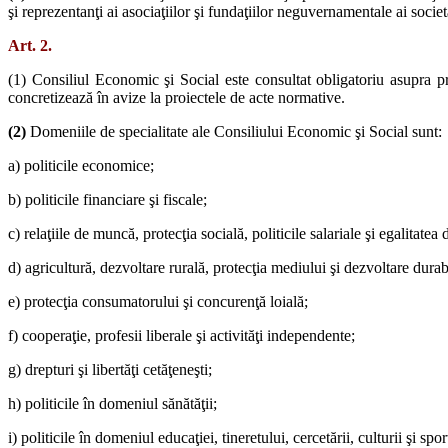
şi reprezentanţi ai asociaţiilor şi fundaţiilor neguvernamentale ai societă
Art. 2.
(1) Consiliul Economic şi Social este consultat obligatoriu asupra pro
concretizează în avize la proiectele de acte normative.
(2)
Domeniile de specialitate ale Consiliului Economic şi Social sunt:
a) politicile economice;
b) politicile financiare şi fiscale;
c) relaţiile de muncă, protecţia socială, politicile salariale şi egalitatea
d) agricultură, dezvoltare rurală, protecţia mediului şi dezvoltare durab
e) protecţia consumatorului şi concurenţă loială;
f) cooperaţie, profesii liberale şi activităţi independente;
g) drepturi şi libertăţi cetăţeneşti;
h) politicile în domeniul sănătăţii;
i) politicile în domeniul educaţiei, tineretului, cercetării, culturii şi spor