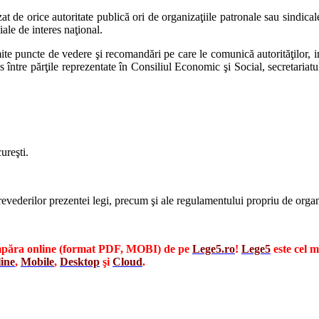
 de orice autoritate publică ori de organizaţiile patronale sau sindicale
ale de interes naţional.
te puncte de vedere şi recomandări pe care le comunică autorităţilor, insti
s între părţile reprezentate în Consiliul Economic şi Social, secretaria
ureşti.
evederilor prezentei legi, precum şi ale regulamentului propriu de organ
cumpăra online (format PDF, MOBI) de pe
Lege5.ro
!
Lege5
este cel 
ine
,
Mobile
,
Desktop
şi
Cloud
.