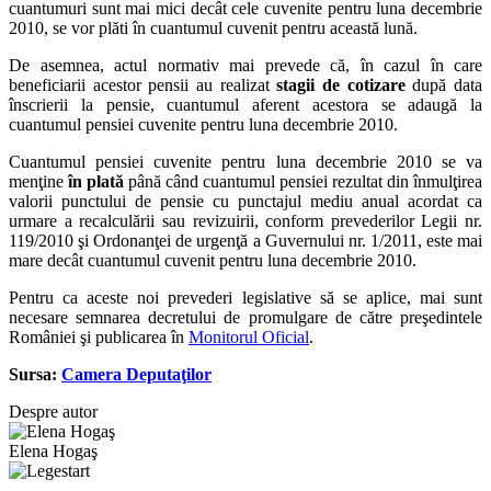
cuantumuri sunt mai mici decât cele cuvenite pentru luna decembrie
2010, se vor plăti în cuantumul cuvenit pentru această lună.
De asemnea, actul normativ mai prevede că, în cazul în care
beneficiarii acestor pensii au realizat
stagii de cotizare
după data
înscrierii la pensie, cuantumul aferent acestora se adaugă la
cuantumul pensiei cuvenite pentru luna decembrie 2010.
Cuantumul pensiei cuvenite pentru luna decembrie 2010 se va
menţine
în plată
până când cuantumul pensiei rezultat din înmulţirea
valorii punctului de pensie cu punctajul mediu anual acordat ca
urmare a recalculării sau revizuirii, conform prevederilor Legii nr.
119/2010 şi Ordonanţei de urgenţă a Guvernului nr. 1/2011, este mai
mare decât cuantumul cuvenit pentru luna decembrie 2010.
Pentru ca aceste noi prevederi legislative să se aplice, mai sunt
necesare semnarea decretului de promulgare de către preşedintele
României şi publicarea în
Monitorul Oficial
.
Sursa:
Camera Deputaţilor
Despre autor
Elena Hogaş