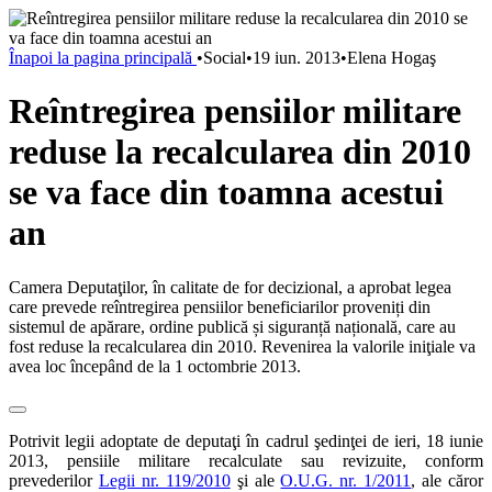
Înapoi la pagina principală
•
Social
•
19 iun. 2013
•
Elena Hogaş
Reîntregirea pensiilor militare
reduse la recalcularea din 2010
se va face din toamna acestui
an
Camera Deputaţilor, în calitate de for decizional, a aprobat legea
care prevede reîntregirea pensiilor beneficiarilor proveniți din
sistemul de apărare, ordine publică și siguranță națională, care au
fost reduse la recalcularea din 2010. Revenirea la valorile iniţiale va
avea loc începând de la 1 octombrie 2013.
Potrivit legii adoptate de deputaţi în cadrul şedinţei de ieri, 18 iunie
2013, pensiile militare recalculate sau revizuite, conform
prevederilor
Legii nr. 119/2010
şi ale
O.U.G. nr. 1/2011
, ale căror