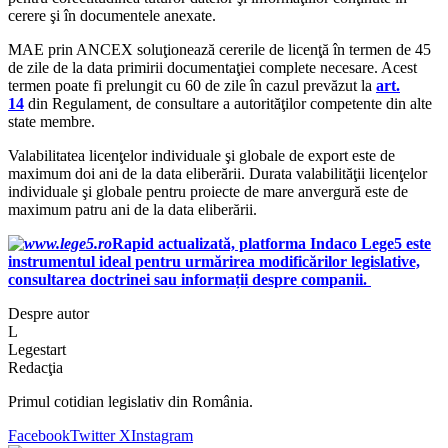
cerere şi în documentele anexate.
MAE prin ANCEX soluţionează cererile de licenţă în termen de 45
de zile de la data primirii documentaţiei complete necesare. Acest
termen poate fi prelungit cu 60 de zile în cazul prevăzut la
art.
14
din Regulament, de consultare a autorităţilor competente din alte
state membre.
Valabilitatea licenţelor individuale şi globale de export este de
maximum doi ani de la data eliberării. Durata valabilităţii licenţelor
individuale şi globale pentru proiecte de mare anvergură este de
maximum patru ani de la data eliberării.
Rapid actualizată, platforma Indaco Lege5 este
instrumentul ideal pentru urmărirea modificărilor legislative,
consultarea doctrinei sau informații despre companii.
Despre autor
L
Legestart
Redacţia
Primul cotidian legislativ din România.
Facebook
Twitter X
Instagram