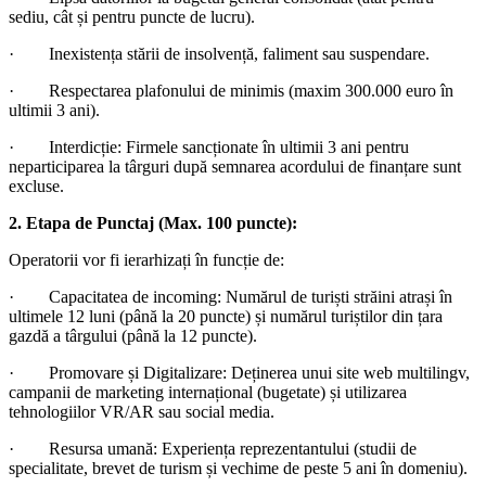
sediu, cât și pentru puncte de lucru).
·
Inexistența stării de insolvență, faliment sau suspendare.
·
Respectarea plafonului de minimis (maxim 300.000 euro în
ultimii 3 ani).
·
Interdicție: Firmele sancționate în ultimii 3 ani pentru
neparticiparea la târguri după semnarea acordului de finanțare sunt
excluse.
2. Etapa de Punctaj (Max. 100 puncte):
Operatorii vor fi ierarhizați în funcție de:
·
Capacitatea de incoming: Numărul de turiști străini atrași în
ultimele 12 luni (până la 20 puncte) și numărul turiștilor din țara
gazdă a târgului (până la 12 puncte).
·
Promovare și Digitalizare: Deținerea unui site web multilingv,
campanii de marketing internațional (bugetate) și utilizarea
tehnologiilor VR/AR sau social media.
·
Resursa umană: Experiența reprezentantului (studii de
specialitate, brevet de turism și vechime de peste 5 ani în domeniu).