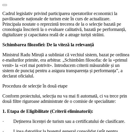
Cadrul legislativ privind participarea operatorilor economici la
pavilioanele naționale de turism este în curs de actualizare.
Principala noutate o reprezintă trecerea de la o selecție bazată pe
cronologia înscrierii la o evaluare calitativă, bazată pe performanță,
digitalizare și capacitatea reală de a atrage turiști străini.
Schimbarea filozofiei: De la viteză la relevanță
Ministrul Radu Miruță a subliniat că vechiul sistem, bazat pe ordinea
e-mailurilor primite, era arbitrar. „Schimbăm filosofia: de la «primul
venit» la «cel mai potrivit». Introducem criterii măsurabile și un
sistem de punctaj pentru a asigura transparența și performanța”, a
declarat oficialul.
Procedura de selecție în două etape
Conform proiectului, selecția nu va mai fi automată, ci va trece prin
două filtre riguroase administrate de o comisie de specialitate:
1. Etapa de Eligibilitate (Criterii eliminatorii):
·
Deținerea licenței de turism sau a certificatului de clasificare.
·
Lipsa datoriilor la bugetul general consolidat (atât pentru