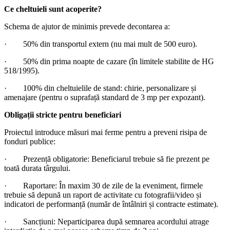
Ce cheltuieli sunt acoperite?
Schema de ajutor de minimis prevede decontarea a:
·
50% din transportul extern (nu mai mult de 500 euro).
·
50% din prima noapte de cazare (în limitele stabilite de HG
518/1995).
·
100% din cheltuielile de stand: chirie, personalizare și
amenajare (pentru o suprafață standard de 3 mp per expozant).
Obligații stricte pentru beneficiari
Proiectul introduce măsuri mai ferme pentru a preveni risipa de
fonduri publice:
·
Prezență obligatorie: Beneficiarul trebuie să fie prezent pe
toată durata târgului.
·
Raportare: În maxim 30 de zile de la eveniment, firmele
trebuie să depună un raport de activitate cu fotografii/video și
indicatori de performanță (număr de întâlniri și contracte estimate).
·
Sancțiuni: Neparticiparea după semnarea acordului atrage