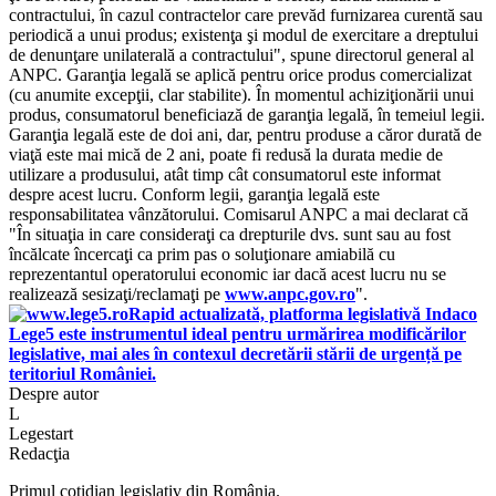
contractului, în cazul contractelor care prevăd furnizarea curentă sau
periodică a unui produs; existenţa şi modul de exercitare a dreptului
de denunţare unilaterală a contractului", spune directorul general al
ANPC. Garanţia legală se aplică pentru orice produs comercializat
(cu anumite excepţii, clar stabilite). În momentul achiziţionării unui
produs, consumatorul beneficiază de garanţia legală, în temeiul legii.
Garanţia legală este de doi ani, dar, pentru produse a căror durată de
viaţă este mai mică de 2 ani, poate fi redusă la durata medie de
utilizare a produsului, atât timp cât consumatorul este informat
despre acest lucru. Conform legii, garanţia legală este
responsabilitatea vânzătorului. Comisarul ANPC a mai declarat că
"În situaţia in care consideraţi ca drepturile dvs. sunt sau au fost
încălcate încercaţi ca prim pas o soluţionare amiabilă cu
reprezentantul operatorului economic iar dacă acest lucru nu se
realizează sesizaţi/reclamaţi pe
www.anpc.gov.ro
".
Rapid actualizată, platforma legislativă Indaco
Lege5 este instrumentul ideal pentru urmărirea modificărilor
legislative, mai ales în contexul decretării stării de urgență pe
teritoriul României.
Despre autor
L
Legestart
Redacţia
Primul cotidian legislativ din România.