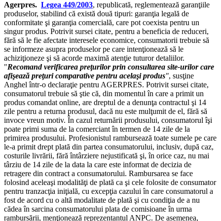
Agerpres.
Legea 449/2003
, republicată, reglementează garanţiile
produselor, stabilind că există două tipuri: garanţia legală de
conformitate şi garanţia comercială, care pot coexista pentru un
singur produs. Potrivit sursei citate, pentru a beneficia de reduceri,
fără să le fie afectate interesele economice, consumatorii trebuie să
se informeze asupra produselor pe care intenţionează să le
achiziţioneze şi să acorde maximă atenţie tuturor detaliilor.
"
Recomand verificarea preţurilor prin consultarea site-urilor care
afişează preţuri comparative pentru acelaşi produs
"
, susţine
Anghel într-o declaraţie pentru AGERPRES. Potrivit sursei citate,
consumatorul trebuie să ştie că, din momentul în care a primit un
produs comandat online, are dreptul de a denunţa contractul şi 14
zile pentru a returna produsul, dacă nu este mulţumit de el, fără să
invoce vreun motiv. În cazul returnării produsului, consumatorul îşi
poate primi suma de la comerciant în termen de 14 zile de la
primirea produsului. Profesionistul rambursează toate sumele pe care
le-a primit drept plată din partea consumatorului, inclusiv, după caz,
costurile livrării, fără întârziere nejustificată şi, în orice caz, nu mai
târziu de 14 zile de la data la care este informat de decizia de
retragere din contract a consumatorului. Rambursarea se face
folosind aceleaşi modalităţi de plată ca şi cele folosite de consumator
pentru tranzacţia iniţială, cu excepţia cazului în care consumatorul a
fost de acord cu o altă modalitate de plată şi cu condiţia de a nu
cădea în sarcina consumatorului plata de comisioane în urma
rambursării, menţionează reprezentantul ANPC. De asemenea,