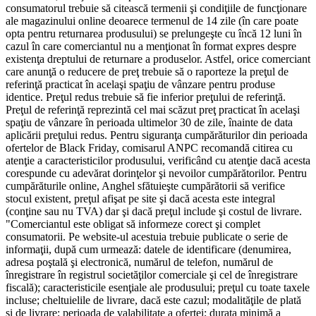
consumatorul trebuie să citească termenii şi condiţiile de funcţionare
ale magazinului online deoarece termenul de 14 zile (în care poate
opta pentru returnarea produsului) se prelungeşte cu încă 12 luni în
cazul în care comerciantul nu a menţionat în format expres despre
existenţa dreptului de returnare a produselor. Astfel, orice comerciant
care anunţă o reducere de preţ trebuie să o raporteze la preţul de
referinţă practicat în acelaşi spaţiu de vânzare pentru produse
identice. Preţul redus trebuie să fie inferior preţului de referinţă.
Preţul de referinţă reprezintă cel mai scăzut preţ practicat în acelaşi
spaţiu de vânzare în perioada ultimelor 30 de zile, înainte de data
aplicării preţului redus. Pentru siguranţa cumpărăturilor din perioada
ofertelor de Black Friday, comisarul ANPC recomandă citirea cu
atenţie a caracteristicilor produsului, verificând cu atenţie dacă acesta
corespunde cu adevărat dorinţelor şi nevoilor cumpărătorilor. Pentru
cumpărăturile online, Anghel sfătuieşte cumpărătorii să verifice
stocul existent, preţul afişat pe site şi dacă acesta este integral
(conţine sau nu TVA) dar şi dacă preţul include şi costul de livrare.
"Comerciantul este obligat să informeze corect şi complet
consumatorii. Pe website-ul acestuia trebuie publicate o serie de
informaţii, după cum urmează: datele de identificare (denumirea,
adresa poştală şi electronică, numărul de telefon, numărul de
înregistrare în registrul societăţilor comerciale şi cel de înregistrare
fiscală); caracteristicile esenţiale ale produsului; preţul cu toate taxele
incluse; cheltuielile de livrare, dacă este cazul; modalităţile de plată
şi de livrare; perioada de valabilitate a ofertei; durata minimă a