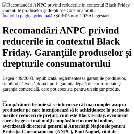
Înapoi la pagina principală
•
Ştiri
•
05 nov. 2020
•
Legestart
Recomandări ANPC privind
reducerile în contextul Black
Friday. Garanţiile produselor şi
drepturile consumatorului
Legea 449/2003, republicată, reglementează garanţiile produselor,
stabilind că există două tipuri: garanţia legală de conformitate şi
garanţia comercială, care pot coexista pentru un singur produs.
Cumpărătorii trebuie să se informeze cât mai complet asupra
produselor pe care intenţionează să le achiziţioneze în perioada
marilor reduceri de preţuri, cum este Black Friday, eveniment
care atrage cei mai mulţi cumpărători în mediul online,
avertizează directorul general al Autorităţii Naţionale pentru
Protecţia Consumatorilor (ANPC), Paul Anghel, citat de