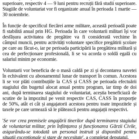
superioare, respectiv 4 — 9 luni pentru recruții fără studii superioare.
Stagiile de voluntariat vor fi organizate anual în perioada 1 martie —
30 noiembrie.
În funcție de specificul fiecărei arme militare, această perioadă poate
fi stabilită anual prin HG. Perioada în care voluntarii militari își vor
desfășura activitatea de pregătire va fi considerată vechime în
câmpul muncii, pentru activități voluntare specifice pregătirii școlare
pe care au făcut-o, iar pe perioada participării la pregătirea militară și
cea de perfecționare profesională, li se va acorda o soldă egală cu
salariul minim pe economie.
Voluntarii vor beneficia de o masă caldă pe zi și decontarea navetei
în echivalent cu abonamentul lunar de transport în comun. Acestora
li se vor plăti contribuțiile la CAS și CASS pe perioada efectuării
stagiului din bugetul alocat anual pentru program, iar timp de doi
ani, după terminarea stagiului de voluntariat, aceștia beneficiază de
scutire de la impozitul pe venit respectiv CAS, CASS în proporție
de 50%, atât ei cât și angajatorii acestora pentru toate impozitele și
taxele pe care urmează să le plătească pentru angajații respectivi.
'
Se vor crea premisele angajării tinerilor după terminarea stagiului
de voluntariat militar, prin înființarea și funcționarea Gărzii Civile,
asigurându-se totodată un personal instruit și disponibil pentru
situații excepționale și stare de necesitate
', a completat deputatul.