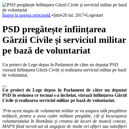
Înapoi la pagina principală
•
Ştiri
•
20 iul. 2017
•
Legestart
PSD pregătește înființarea
Gărzii Civile și serviciul militar
pe bază de voluntariat
Un proiect de Lege depus în Parlament de către un deputat PSD
vizează înființarea Gărzii Civile și realizarea serviciul militar pe bază
de voluntariat.
Un proiect de Lege depus în Parlament de către un deputat
PSD în sesiunea ce tocmai s-a încheiat, vizează înființarea Gărzii
Civile și realizarea serviciul militar pe bază de voluntariat.
'
Prin acest stagiu de voluntariat militar se va asigura atât pregătirea
militară, pentru a avea cadre militare pregătite, cât și încurajarea
voluntariatului în România și crearea de locuri de muncă conexe,
MAPN fiind nevoit azi să angajeze de multe ori ofițeri sau subofițeri