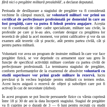
fără nici o pregătire militară prealabilă
', a declarat deputatul.
Perioada de desfășurare a stagiului de pregătire va fi considerată
vechime în câmpul muncii, iar
voluntarii militari vor primi un
certificat de perfecționare profesională pe domeniul în care au
fost pregătiți, care va putea fi folosit pentru angajare
. Aceștia
vor fi coordonați de către cadre specializate, militare sau civile, la
profesiile pe care și le-au ales, corelate desigur cu pregătirea lor
teoretică de până la acel moment, vor primi calificative și vor da un
examen atât teoretic cât și practic, atât pentru partea civilă, cât și
pentru partea militară.
Voluntarii vor avea un program de instruire militară în care vor face
pregătire fizică, se vor deprinde cu armament ușor sau greu în
funcție de specificul activității militare corelate cu partea civilă de
perfecționare profesională. La terminarea stagiului de pregătire,
conform performanțelor de la examenul de absolvire
voluntarii cu
studii superioare vor primi grade militare în rezervă
, lucru
prevăzut și în vechea legislație pentru militarii cu termen redus.
Acest lucru asigură o rezervă de ofițeri și subofițeri care pot fi
activați în caz de necesitate (război).
În acest program se pot înscrie persoanele fizice cu vârsta cuprinsă
între 18 și 30 de ani la data începerii stagiului. Stagiul de pregătire
va fi cuprins pe o durată de 3 — 6 luni pentru recruții cu studii