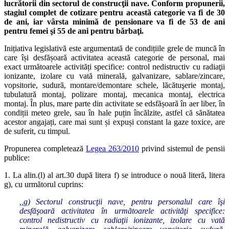
lucrătorii din sectorul de construcţii nave. Conform propunerii,
stagiul complet de cotizare pentru această categorie va fi de 30
de ani, iar vârsta minimă de pensionare va fi de 53 de ani
pentru femei şi 55 de ani pentru bărbaţi.
Inițiativa legislativă este argumentată de condițiile grele de muncă în
care își desfășoară activitatea această categorie de personal, mai
exact următoarele activități specifice: control nedistructiv cu radiaţii
ionizante, izolare cu vată minerală, galvanizare, sablare/zincare,
vopsitorie, sudură, montare/demontare schele, lăcătuşerie montaj,
tubulatură montaj, polizare montaj, mecanica montaj, electrica
montaj. În plus, mare parte din activitate se edsfășoară în aer liber, în
condiții meteo grele, sau în hale puțin încălzite, astfel că sănătatea
acestor angajați, care mai sunt și expuși constant la gaze toxice, are
de suferit, cu timpul.
Propunerea completează
Legea 263/2010
privind sistemul de pensii
publice:
1. La alin.(l) al art.30 după litera f) se introduce o nouă literă, litera
g), cu următorul cuprins:
,,g) Sectorul construcţii nave, pentru personalul care îşi
desfăşoară activitatea în următoarele activităţi specifice:
control nedistructiv cu radiaţii ionizante, izolare cu vată