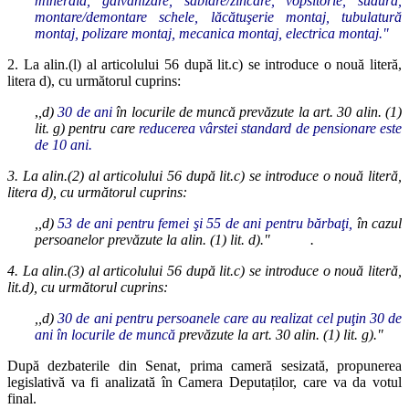
minerală, galvanizare, sablare/zincare, vopsitorie, sudură,
montare/demontare schele, lăcătuşerie montaj, tubulatură
montaj, polizare montaj, mecanica montaj, electrica montaj."
2. La alin.(l) al articolului 56 după lit.c) se introduce o nouă literă,
litera d), cu următorul cuprins:
,
,d)
30 de ani
în locurile de muncă prevăzute la art. 30 alin. (1)
lit. g) pentru care
reducerea vârstei standard de pensionare este
de 10 ani.
3. La alin.(2) al articolului 56 după lit.c) se introduce o nouă literă,
litera d), cu următorul cuprins:
,,d)
53 de ani pentru femei şi 55 de ani pentru bărbaţi,
în cazul
persoanelor prevăzute la alin. (1) lit. d)." .
4. La alin.(3) al articolului 56 după lit.c) se introduce o nouă literă,
lit.d), cu următorul cuprins:
,,d)
30 de ani pentru persoanele care au realizat cel puţin 30 de
ani în locurile de muncă
prevăzute la art. 30 alin. (1) lit. g)."
După dezbaterile din Senat, prima cameră sesizată, propunerea
legislativă va fi analizată în Camera Deputaților, care va da votul
final.