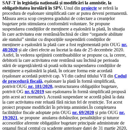
SAF-T în legislația națională și modificări la amnistie, la
obligativitatea înrolării în SPV.
Unul din
proiecte
se referă la
procedura de eșalonare simplificată care ar putea deveni permanentă.
Măsura areca scop creșterea gradului de colectare a creanțelor
bugetare prin stimularea conformării voluntare. Se propune
suspendarea condițiilor de menținere a eșalonării la plată, în situația
în care activitatea este restrânsă/închisă de către “organele abilitate
ale statului” similar cu dispozițiile suspendării condițiilor de
menținere a eșalonării la plată care a fost reglementată prin OUG
nr.
48/2020
și ale cărei efecte au încetat la data de 25 decembrie 2020.
Astfel, în vederea sprijinirii contribuabililor se propune ca, la cerere,
debitorii la care activitatea este restrânsă sau închisă pe perioada
stării de urgență/alertă să poată solicita suspendarea condițiilor de
menținere a eșalonării la plată, în oricare forma este acordată
(eșalonare acordată potrivit cap. VI din cadrul titlului VII din
Codul
de procedură fiscală,
eșalonare la plată în formă simplificată,
potrivit OUG
nr. 181/2020,
restructurarea obligațiilor bugetare,
potrivit OG
nr. 6/2019
sau eșalonarea în formă simplificată propusă
prin acest act normativ). Această suspendare se acordă până la data
la care activitatea este reluată fără niciun fel de restricție. Tot acest
proiect propune modificări în privința amnistiei.În completarea
facilităților fiscale adoptate prin OUG
nr. 69/2020
și prin OUG
nr.
19/2021
, se propune anularea dobânzilor, penalităților și tuturor
accesoriilor aferente obligațiilor bugetare principale administrate de
organul fiscal central cu scadențe anterioare datei de 31 martie 2020,