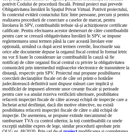
potrivit Codului de procedură fiscală. Primul proiect mai prevede
Obligativitatea înrolării în Spațiul Privat Virtual. Potrivit proiectului,
în contextul evitării contactului fizic între persoane, precum și pentru
realizarea procedurii de conectare a caselor de marcat, pentru
înrolarea în SPV, contribuabilii trebuie să-și achiziționeze certificate
calificate. Pentru efectuarea acestor demersuri de către contribuabilii
pentru care se creează obligativitatea înrolării în SPV, se impune
reglementarea unui termen până la care această înrolare este
opțională, urmând ca după acest termen cererile, înscrisurile sau
orice alte documente depuse la organul fiscal central în format letric
nu vor fi luate în considerare iar contribuabilii în cauză să fie
notificați de către organul fiscal central cu privire la obligativitatea
comunicării prin intermediul mijloacelor electronice de transmitere la
distanţă, respectiv prin SPV. Proiectul mai propune posibilitarea
corectării declarațiilor fiscale ori de câte ori printr-o hotărâre
judecătorească definitivă sunt dispuse măsuri care implică și
modificări de impuneri aferente unor creanțe fiscale și perioade
pentru care s-a anulat rezerva verificării ulterioare, posibilitatea
refacerii inspecției fiscale de către aceeași echipă de inspecție care a
încheiat actul desființat, dacă din motive obiective, nu există
posibilitatea refacerii inspecției fiscale de către o altă echipă de
inspecție. De asemenea, se propune extinde mecanismul de
rambursare TVA cu control ulterior, la toți contribuabilii cu unele
excepții stabilite expres de lege, similar procedurii aprobate prin
OUG nr. 48/2020. Prin cel de-al
proiect
modificarea și completarea