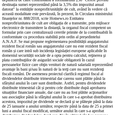
destinaţia sumei reprezentând până la 3,5% din impozitul anual
datorat" la entitățile nonprofit/unitățile de cult, având în vedere că
această modalitate este prevăzută, în prezent, în Circulara ministrului
finanțelor nr. 888/2018, scrie Hotnews.ro Entitatea
nonprofit/unitatea de cult are obligația de a transmite, prin mijloace
electronice de transmitere la distanță, la organul fiscal competent un
formular prin care centralizează cererile primite de la contribuabili în
conformitate cu procedura stabilită prin ordin al președintelui
A.N.A.F. Se mai propune reglementarea posibilității angajatorului
rezident fiscal român sau angajatorului care nu este rezident fiscal
român și care intră sub incidența legislației europene aplicabile în
domeniul securității sociale de a opta pentru calculul, reţinerea şi
plata contribuţiilor de asigurări sociale obligatorii în cazul
persoanelor fizice care obţin venituri de natură salarială reprezentând
avantaje în bani şi/sau în natură de la terţi care nu sunt rezidenţi
fiscali români. De asemenea proiectul clarifică regimul fiscal al
dividendelor distribuite trimestrial dar carenu sunt plătite până la
sfârșitul anului în care sunt distribuite. Astfel, pentru dividendele
distribuite trimestrial cât și pentru cele distribuite după aprobarea
situațiilor financiare anuale, dar care nu au fost plătite acţionarilor
sau asociaţilor până la sfârşitul anului în care s-a aprobat distribuirea
acestora, impozitul pe dividende se declară şi se plăteşte până la data
de 25 ianuarie a anului următor, respectiv până la data de 25 a primei
luni a anului fiscal modificat, următor anului în care s-a aprobat