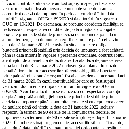
în cazul contribuabililor care au fost supuși inspecţiei fiscale sau
verificării situaţiei fiscale personale începute și pentru care s-a
comunicat decizia de impunere în perioada cuprinsă între data
intrării în vigoare a OUGnr. 69/2020 și data intrării în vigoare a
OUG nr. 19/2021. De asemenea, se propune acordarea facilității se
realizează cu respectarea condiției de plată integrală a obligației
bugetare principale stabilite prin decizia de impunere, până la un
anumit termen, și cu depunerea cererii de anulare până cel târziu la
data de 31 ianuarie 2022 inclusiv. În situația în care obligația
bugetară principală stabilită prin decizia de impunere a fost achitată
până la data intrării în vigoare a prezentei ordonanțe, contribuabilul
are dreptul de a beneficia de facilitatea fiscală dacă depune cererea
până la data de 31 ianuarie 2022 inclusiv. Şi anularea dobânzilor,
penalităților și tuturor accesoriilor aferente obligațiilor bugetare
principale administrate de organul fiscal cu scadențe anterioare datei
de 31 martie 2020, în cazul contribuabililor care au fost supuși
verificării documentare după data intrării în vigoare a OUG nr.
69/2020. Acordarea facilității se realizează cu respectarea condiției
de plată integrală a obligației bugetare principale stabilite prin
decizia de impunere până la anumite termene și cu depunerea cererii
de anulare până cel târziu la data de 31 ianuarie 2022 inclusiv,
respectiv în termen de 90 de zile de la comunicarea deciziei de
impunere dacă termenul de 90 de zile se împlineşte după 31 ianuarie
2022. În ambele situații reglementate, accesoriile stinse atât înainte,
cât și după data intrării în vigoare prezentei ordonanțe, se restituie