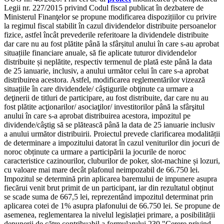
Legii nr. 227/2015 privind Codul fiscal publicat în dezbatere de
Ministerul Finanţelor se propune modificarea dispozițiilor cu privire
la regimul fiscal stabilit în cazul dividendelor distribuite persoanelor
fizice, astfel încât prevederile referitoare la dividendele distribuite
dar care nu au fost plătite până la sfârșitul anului în care s-au aprobat
situațiile financiare anuale, să fie aplicate tuturor dividendelor
distribuite și neplătite, respectiv termenul de plată este până la data
de 25 ianuarie, inclusiv, a anului următor celui în care s-a aprobat
distribuirea acestora. Astfel, modificarea reglementărilor vizează
situațiile în care dividendele/ câştigurile obţinute ca urmare a
deţinerii de titluri de participare, au fost distribuite, dar care nu au
fost plătite acţionarilor/ asociaţilor/ investitorilor până la sfârşitul
anului în care s-a aprobat distribuirea acestora, impozitul pe
dividende/câştig să se plătească până la data de 25 ianuarie inclusiv
a anului următor distribuirii. Proiectul prevede clarificarea modalității
de determinare a impozitului datorat în cazul veniturilor din jocuri de
noroc obținute ca urmare a participării la jocurile de noroc
caracteristice cazinourilor, cluburilor de poker, slot-machine și lozuri,
cu valoare mai mare decât plafonul neimpozabil de 66.750 lei.
Impozitul se determină prin aplicarea baremului de impunere asupra
fiecărui venit brut primit de un participant, iar din rezultatul obținut
se scade suma de 667,5 lei, reprezentând impozitul determinat prin
aplicarea cotei de 1% asupra plafonului de 66.750 lei. Se propune de
asemenea, reglementarea la nivelul legislației primare, a posibilității
depunerii de către contribuabil a formularului 230 "Cerere privind