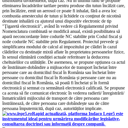
distribuirea dividendelor, după caz. Nu în ultimul rând se propune
eliminarea încadrărilor tarifare pentru produse din tutun încălzit care,
prin încălzire, emit un aerosol ce poate fi inhalat, fără a avea loc
combustia amestecului de tutun și lichidele cu conţinut de nicotină
destinate inhalării cu ajutorul unui dispozitiv electronic de tip
"Ţigaretă electronică", având în vedere că Regulamentul privind
Nomenclatura combinată se modifică anual, există posibilitatea să
apară neconcordanțe între codurile NC stabilite prin Codul fiscal și
noile codurile NC stabilite prin Regulament. Proiectul prevede şi
simplificarea modului de calcul al impozitului pe clădiri în cazul
clădirilor cu destinație mixtă aflate în proprietatea persoanelor fizice,
în sensul eliminării condiției actuale referitoare la deducerea
cheltuielilor cu utilitățile. De asemenea, se propune opțiunea ca actul
de înstrăinare-dobândire a mijloacelor de transport încheiat între
persoane care au domiciliul fiscal în România sau încheiat între
persoane cu domiciliul fiscal în România și persoane care nu au
domiciliul fiscal în România, să poată fi încheiat și în formă
electronică și semnat cu semnătură electronică calificată. Se propune
ca acesta să fie comunicat electronic în vederea radierii/ înregistrării/
înmatriculării mijlocului de transport de către persoana care
înstrăinează, de către persoana care dobândește sau de către
persoana împuternicită, după caz, autorităților implicate.
Rapid actualizată, platforma Indaco Lege5 este
instrumentul ideal pentru urmărirea modificărilor legislative,
consultarea doctrinei sau informații despre companii.