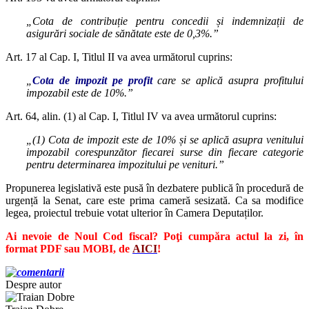
„Cota de contribuție pentru concedii și indemnizații de
asigurări sociale de sănătate este de 0,3%.”
Art. 17 al Cap. I, Titlul II va avea următorul cuprins:
„
Cota de impozit pe profit
care se aplică asupra profitului
impozabil este de 10%.”
Art. 64, alin. (1) al Cap. I, Titlul IV va avea următorul cuprins:
„(1) Cota de impozit este de 10% și se aplică asupra venitului
impozabil corespunzător fiecarei surse din fiecare categorie
pentru determinarea impozitului pe venituri.”
Propunerea legislativă este pusă în dezbatere publică în procedură de
urgență la Senat, care este prima cameră sesizată. Ca sa modifice
legea, proiectul trebuie votat ulterior în Camera Deputaților.
Ai nevoie de Noul Cod fiscal? Poţi cumpăra actul la zi, în
format PDF sau MOBI, de
AICI
!
Despre autor