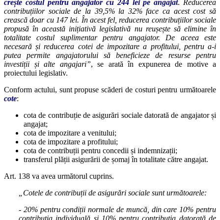
crește costul pentru angajator cu 244 lei pe angajat
.
Reducerea
contribuțiilor sociale de la 39,5% la 32% face ca acest cost să
crească doar cu 147 lei. În acest fel, reducerea contribuțiilor sociale
propusă în această inițiativă legislativă nu reușește să elimine în
totalitate costul suplimentar pentru angajator. De aceea este
necesară și reducerea cotei de impozitare a profitului, pentru a-i
putea permite angajatorului să beneficieze de resurse pentru
investiții și alte angajari”
, se arată în expunerea de motive a
proiectului legislativ.
Conform actului, sunt propuse scăderi de costuri pentru următoarele
cote
:
cota de contribuție de asigurări sociale datorată de angajator și
angajat;
cota de impozitare a venitului;
cota de impozitare a profitului;
cota de contribuții pentru concedii și indemnizații;
transferul plății asigurării de șomaj în totalitate către angajat.
Art. 138 va avea următorul cuprins.
„Cotele de contribuții de asigurări sociale sunt următoarele:
- 20% pentru condiții normale de muncă, din care 10% pentru
contribuția individuală și 10% pentru contribuția datorată de