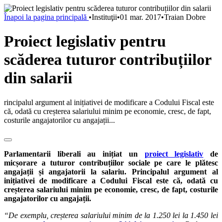
Înapoi la pagina principală
•
Instituţii
•
01 mar. 2017
•
Traian Dobre
Proiect legislativ pentru
scăderea tuturor contribuțiilor
din salarii
rincipalul argument al inițiativei de modificare a Codului Fiscal este
că, odată cu creșterea salariului minim pe economie, cresc, de fapt,
costurile angajatorilor cu angajații...
Parlamentarii liberali au inițiat un
proiect legislativ
de
micșorare a tuturor contribuțiilor sociale pe care le plătesc
angajații și angajatorii la salariu. Principalul argument al
inițiativei de modificare a Codului Fiscal este că, odată cu
creșterea salariului minim pe economie, cresc, de fapt, costurile
angajatorilor cu angajații.
“De exemplu, creșterea salariului minim de la 1.250 lei la 1.450 lei