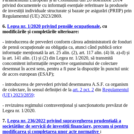
privind documentele cu informații esențiale referitoare la produsele
de investiții individuale structurate și bazate pe asigurări (PRIIP) prin
Regulamentul (UE) 2023/2869.
6.
Legea nr. 1/2020 privind pensiile ocupaționale
, cu
modificările și completările ulterioare:
- introducerea de prevederi conform cărora administratorii de fonduri
de pensii ocupaționale au obligația ca, atunci când publică orice
informație menționată la art. 25 alin. (2), art. 117 alin. (4) lit. a)-d) și
la art. 141 alin. (1) și (2) din Legea nr. 1/2020, să transmită
concomitent informațiile respective organismului de colectare
desemnat în acest sens, pentru a fi puse la dispoziție în punctul unic
de acces european (ESAP);
- introducerea de prevederi privind desemnarea A.S.F. ca organism
de colectare, în sensul definiției de la
art. 2 pct. 2
din
Regulamentul
(UE) 2023/2859;
- revizuirea regimului contravențional și sancționatoriu prevăzut de
Legea nr. 1/2020.
7.
Legea nr. 236/2022 privind supravegherea prudențială a
societăților de servicii de investiții financiare, precum şi pentru
modificarea şi completarea unor acte normative
: