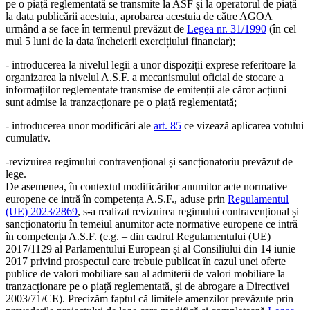
pe o piață reglementată se transmite la ASF și la operatorul de piață
la data publicării acestuia, aprobarea acestuia de către AGOA
urmând a se face în termenul prevăzut de
Legea nr. 31/1990
(în cel
mul 5 luni de la data încheierii exercițiului financiar);
- introducerea la nivelul legii a unor dispoziții exprese referitoare la
organizarea la nivelul A.S.F. a mecanismului oficial de stocare a
informațiilor reglementate transmise de emitenții ale căror acțiuni
sunt admise la tranzacționare pe o piață reglementată;
- introducerea unor modificări ale
art. 85
ce vizează aplicarea votului
cumulativ.
-revizuirea regimului contravențional și sancționatoriu prevăzut de
lege.
De asemenea, în contextul modificărilor anumitor acte normative
europene ce intră în competența A.S.F., aduse prin
Regulamentul
(UE) 2023/2869
, s-a realizat revizuirea regimului contravențional și
sancționatoriu în temeiul anumitor acte normative europene ce intră
în competența A.S.F. (e.g. – din cadrul Regulamentului (UE)
2017/1129 al Parlamentului European și al Consiliului din 14 iunie
2017 privind prospectul care trebuie publicat în cazul unei oferte
publice de valori mobiliare sau al admiterii de valori mobiliare la
tranzacționare pe o piață reglementată, și de abrogare a Directivei
2003/71/CE). Precizăm faptul că limitele amenzilor prevăzute prin