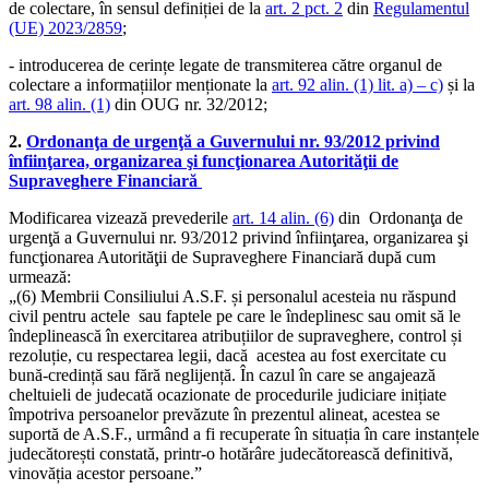
de colectare, în sensul definiției de la
art. 2 pct. 2
din
Regulamentul
(UE) 2023/2859
;
- introducerea de cerințe legate de transmiterea către organul de
colectare a informațiilor menționate la
art. 92 alin. (1) lit. a) – c)
și la
art. 98 alin. (1)
din OUG nr. 32/2012;
2.
Ordonanţa de urgenţă a Guvernului nr. 93/2012 privind
înfiinţarea, organizarea şi funcţionarea Autorităţii de
Supraveghere Financiară
Modificarea vizează prevederile
art. 14 alin. (6)
din Ordonanţa de
urgenţă a Guvernului nr. 93/2012 privind înfiinţarea, organizarea şi
funcţionarea Autorităţii de Supraveghere Financiară după cum
urmează:
„(6) Membrii Consiliului A.S.F. și personalul acesteia nu răspund
civil pentru actele sau faptele pe care le îndeplinesc sau omit să le
îndeplinească în exercitarea atribuțiilor de supraveghere, control și
rezoluție, cu respectarea legii, dacă acestea au fost exercitate cu
bună-credință sau fără neglijență. În cazul în care se angajează
cheltuieli de judecată ocazionate de procedurile judiciare inițiate
împotriva persoanelor prevăzute în prezentul alineat, acestea se
suportă de A.S.F., urmând a fi recuperate în situația în care instanțele
judecătorești constată, printr-o hotărâre judecătorească definitivă,
vinovăția acestor persoane.”