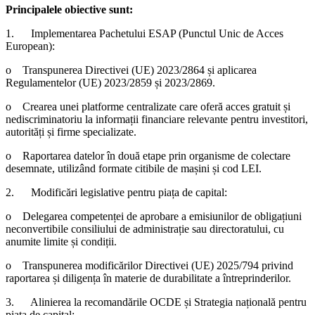
Principalele obiective sunt:
1.
Implementarea Pachetului ESAP (Punctul Unic de Acces
European):
o
Transpunerea Directivei (UE) 2023/2864 și aplicarea
Regulamentelor (UE) 2023/2859 și 2023/2869.
o
Crearea unei platforme centralizate care oferă acces gratuit și
nediscriminatoriu la informații financiare relevante pentru investitori,
autorități și firme specializate.
o
Raportarea datelor în două etape prin organisme de colectare
desemnate, utilizând formate citibile de mașini și cod LEI.
2.
Modificări legislative pentru piața de capital:
o
Delegarea competenței de aprobare a emisiunilor de obligațiuni
neconvertibile consiliului de administrație sau directoratului, cu
anumite limite și condiții.
o
Transpunerea modificărilor Directivei (UE) 2025/794 privind
raportarea și diligența în materie de durabilitate a întreprinderilor.
3.
Alinierea la recomandările OCDE și Strategia națională pentru
piața de capital: