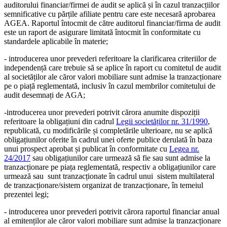
auditorului financiar/firmei de audit se aplică și în cazul tranzacțiilor
semnificative cu părțile afiliate pentru care este necesară aprobarea
AGEA. Raportul întocmit de către auditorul financiar/firma de audit
este un raport de asigurare limitată întocmit în conformitate cu
standardele aplicabile în materie;
- introducerea unor prevederi referitoare la clarificarea criteriilor de
independență care trebuie să se aplice în raport cu comitetul de audit
al societăților ale căror valori mobiliare sunt admise la tranzacționare
pe o piață reglementată, inclusiv în cazul membrilor comitetului de
audit desemnați de AGA;
-introducerea unor prevederi potrivit cărora anumite dispoziții
referitoare la obligațiuni din cadrul
Legii societăților nr. 31/1990
,
republicată, cu modificările și completările ulterioare, nu se aplică
obligațiunilor oferite în cadrul unei oferte publice derulată în baza
unui prospect aprobat și publicat în conformitate cu
Legea nr.
24/2017
sau obligațiunilor care urmează să fie sau sunt admise la
tranzacționare pe piața reglementată, respectiv a obligațiunilor care
urmează sau sunt tranzacționate în cadrul unui sistem multilateral
de tranzacționare/sistem organizat de tranzacționare, în temeiul
prezentei legi;
- introducerea unor prevederi potrivit cărora raportul financiar anual
al emitenților ale căror valori mobiliare sunt admise la tranzacționare