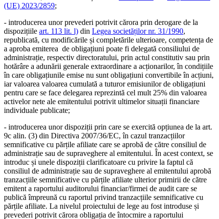
(UE) 2023/2859
;
- introducerea unor prevederi potrivit cărora prin derogare de la
dispozițiile
art. 113 lit. l)
din
Legea societăților nr. 31/1990
,
republicată, cu modificările și completările ulterioare, competența de
a aproba emiterea de obligațiuni poate fi delegată consiliului de
administrație, respectiv directoratului, prin actul constitutiv sau prin
hotărâre a adunării generale extraordinare a acționarilor, în condițiile
în care obligațiunile emise nu sunt obligațiuni convertibile în acțiuni,
iar valoarea valoarea cumulată a tuturor emisiunilor de obligațiuni
pentru care se face delegarea reprezintă cel mult 25% din valoarea
activelor nete ale emitentului potrivit ultimelor situații financiare
individuale publicate;
- introducerea unor dispoziții prin care se exercită opțiunea de la art.
9c alin. (3) din Directiva 2007/36/EC, în cazul tranzacțiilor
semnificative cu părțile afiliate care se aprobă de către consiliul de
administrație sau de supraveghere al emitentului. În acest context, se
introduc și unele dispoziții clarificatoare cu privire la faptul că
consiliul de administrație sau de supraveghere al emitentului aprobă
tranzacțiile semnificative cu părțile afiliate ulterior primirii de către
emitent a raportului auditorului financiar/firmei de audit care se
publică împreună cu raportul privind tranzacțiile semnificative cu
părțile afiliate. La nivelul proiectului de lege au fost introduse și
prevederi potrivit cărora obligația de întocmire a raportului