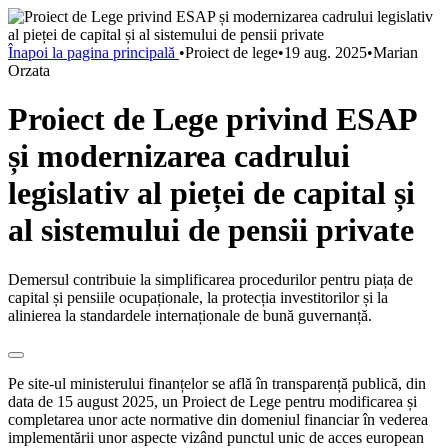
Înapoi la pagina principală
•
Proiect de lege
•
19 aug. 2025
•
Marian
Orzata
Proiect de Lege privind ESAP
și modernizarea cadrului
legislativ al pieței de capital și
al sistemului de pensii private
Demersul contribuie la simplificarea procedurilor pentru piața de
capital și pensiile ocupaționale, la protecția investitorilor și la
alinierea la standardele internaționale de bună guvernanță.
Pe site-ul ministerului finanțelor se află în transparență publică, din
data de 15 august 2025, un Proiect de Lege pentru modificarea și
completarea unor acte normative din domeniul financiar în vederea
implementării unor aspecte vizând punctul unic de acces european