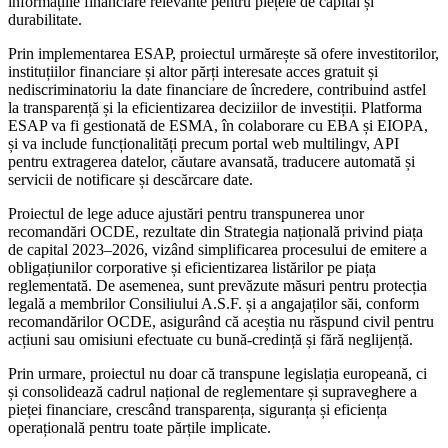
informațiile financiare relevante pentru piețele de capital și
durabilitate.
Prin implementarea ESAP, proiectul urmărește să ofere investitorilor,
instituțiilor financiare și altor părți interesate acces gratuit și
nediscriminatoriu la date financiare de încredere, contribuind astfel
la transparență și la eficientizarea deciziilor de investiții. Platforma
ESAP va fi gestionată de ESMA, în colaborare cu EBA și EIOPA,
și va include funcționalități precum portal web multilingv, API
pentru extragerea datelor, căutare avansată, traducere automată și
servicii de notificare și descărcare date.
Proiectul de lege aduce ajustări pentru transpunerea unor
recomandări OCDE, rezultate din Strategia națională privind piața
de capital 2023–2026, vizând simplificarea procesului de emitere a
obligațiunilor corporative și eficientizarea listărilor pe piața
reglementată. De asemenea, sunt prevăzute măsuri pentru protecția
legală a membrilor Consiliului A.S.F. și a angajaților săi, conform
recomandărilor OCDE, asigurând că aceștia nu răspund civil pentru
acțiuni sau omisiuni efectuate cu bună-credință și fără neglijență.
Prin urmare, proiectul nu doar că transpune legislația europeană, ci
și consolidează cadrul național de reglementare și supraveghere a
pieței financiare, crescând transparența, siguranța și eficiența
operațională pentru toate părțile implicate.