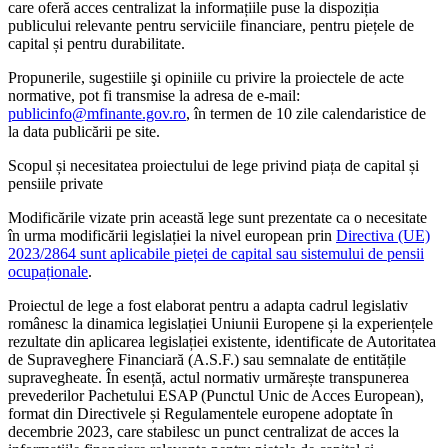
care oferă acces centralizat la informațiile puse la dispoziția
publicului relevante pentru serviciile financiare, pentru piețele de
capital și pentru durabilitate.
Propunerile, sugestiile şi opiniile cu privire la proiectele de acte
normative, pot fi transmise la adresa de e-mail:
publicinfo@mfinante.gov.ro
, în termen de 10 zile calendaristice de
la data publicării pe site.
Scopul și necesitatea proiectului de lege privind piața de capital și
pensiile private
Modificările vizate prin această lege sunt prezentate ca o necesitate
în urma modificării legislației la nivel european prin
Directiva (UE)
2023/2864 sunt aplicabile pieței de capital sau sistemului de pensii
ocupaționale
.
Proiectul de lege a fost elaborat pentru a adapta cadrul legislativ
românesc la dinamica legislației Uniunii Europene și la experiențele
rezultate din aplicarea legislației existente, identificate de Autoritatea
de Supraveghere Financiară (A.S.F.) sau semnalate de entitățile
supravegheate. În esență, actul normativ urmărește transpunerea
prevederilor Pachetului ESAP (Punctul Unic de Acces European),
format din Directivele și Regulamentele europene adoptate în
decembrie 2023, care stabilesc un punct centralizat de acces la