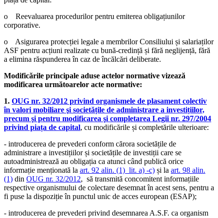
o
Reevaluarea procedurilor pentru emiterea obligațiunilor
corporative.
o
Asigurarea protecției legale a membrilor Consiliului și salariaților
ASF pentru acțiuni realizate cu bună-credință și fără neglijență, fără
a elimina răspunderea în caz de încălcări deliberate.
Modificările principale aduse actelor normative vizează
modificarea următoarelor acte normative:
1.
OUG nr. 32/2012 privind organismele de plasament colectiv
în valori mobiliare şi societățile de administrare a investițiilor,
precum şi pentru modificarea şi completarea Legii nr. 297/2004
privind piața de capital
, cu modificările și completările ulterioare:
- introducerea de prevederi conform cărora societățile de
administrare a investițiilor și societățile de investiții care se
autoadministrează au obligația ca atunci când publică orice
informație menționată la
art. 92 alin. (1) lit. a) -c)
și la
art. 98 alin.
(1)
din
OUG nr. 32/2012
, să transmită concomitent informațiile
respective organismului de colectare desemnat în acest sens, pentru a
fi puse la dispoziție în punctul unic de acces european (ESAP);
- introducerea de prevederi privind desemnarea A.S.F. ca organism