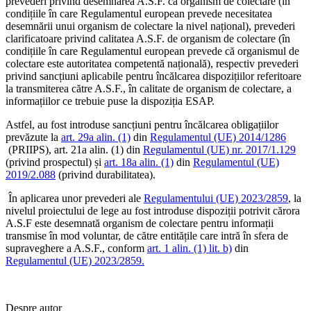
prevederi privind desemnarea A.S.F. ca organism de colectare (în
condițiile în care Regulamentul european prevede necesitatea
desemnării unui organism de colectare la nivel național), prevederi
clarificatoare privind calitatea A.S.F. de organism de colectare (în
condițiile în care Regulamentul european prevede că organismul de
colectare este autoritatea competentă națională), respectiv prevederi
privind sancțiuni aplicabile pentru încălcarea dispozițiilor referitoare
la transmiterea către A.S.F., în calitate de organism de colectare, a
informațiilor ce trebuie puse la dispoziția ESAP.
Astfel, au fost introduse sancțiuni pentru încălcarea obligațiilor
prevăzute la
art. 29a alin. (1)
din
Regulamentul (UE) 2014/1286
(PRIIPS), art. 21a alin. (1) din
Regulamentul (UE) nr. 2017/1.129
(privind prospectul) și
art. 18a alin. (1)
din
Regulamentul (UE)
2019/2.088
(privind durabilitatea).
În aplicarea unor prevederi ale
Regulamentului (UE) 2023/2859
, la
nivelul proiectului de lege au fost introduse dispoziții potrivit cărora
A.S.F este desemnată organism de colectare pentru informații
transmise în mod voluntar, de către entitățile care intră în sfera de
supraveghere a A.S.F., conform
art. 1 alin. (1) lit. b)
din
Regulamentul (UE) 2023/2859.
Despre autor