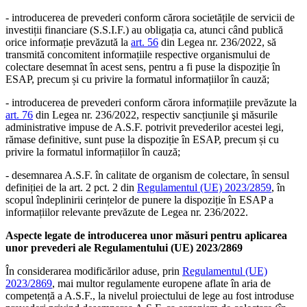
- introducerea de prevederi conform cărora societățile de servicii de
investiții financiare (S.S.I.F.) au obligația ca, atunci când publică
orice informație prevăzută la
art. 56
din Legea nr. 236/2022, să
transmită concomitent informațiile respective organismului de
colectare desemnat în acest sens, pentru a fi puse la dispoziție în
ESAP, precum și cu privire la formatul informațiilor în cauză;
- introducerea de prevederi conform cărora informațiile prevăzute la
art. 76
din Legea nr. 236/2022, respectiv sancțiunile şi măsurile
administrative impuse de A.S.F. potrivit prevederilor acestei legi,
rămase definitive, sunt puse la dispoziție în ESAP, precum și cu
privire la formatul informațiilor în cauză;
- desemnarea A.S.F. în calitate de organism de colectare, în sensul
definiției de la art. 2 pct. 2 din
Regulamentul (UE) 2023/2859
, în
scopul îndeplinirii cerințelor de punere la dispoziție în ESAP a
informațiilor relevante prevăzute de Legea nr. 236/2022.
Aspecte legate de introducerea unor măsuri pentru aplicarea
unor prevederi ale Regulamentului (UE) 2023/2869
În considerarea modificărilor aduse, prin
Regulamentul (UE)
2023/2869
, mai multor regulamente europene aflate în aria de
competență a A.S.F., la nivelul proiectului de lege au fost introduse