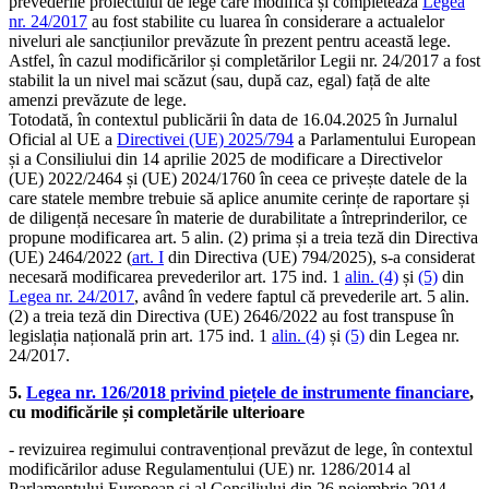
prevederile proiectului de lege care modifică și completează
Legea
nr. 24/2017
au fost stabilite cu luarea în considerare a actualelor
niveluri ale sancțiunilor prevăzute în prezent pentru această lege.
Astfel, în cazul modificărilor și completărilor Legii nr. 24/2017 a fost
stabilit la un nivel mai scăzut (sau, după caz, egal) față de alte
amenzi prevăzute de lege.
Totodată, în contextul publicării în data de 16.04.2025 în Jurnalul
Oficial al UE a
Directivei (UE) 2025/794
a Parlamentului European
și a Consiliului din 14 aprilie 2025 de modificare a Directivelor
(UE) 2022/2464 și (UE) 2024/1760 în ceea ce privește datele de la
care statele membre trebuie să aplice anumite cerințe de raportare și
de diligență necesare în materie de durabilitate a întreprinderilor, ce
propune modificarea art. 5 alin. (2) prima și a treia teză din Directiva
(UE) 2464/2022 (
art. I
din Directiva (UE) 794/2025), s-a considerat
necesară modificarea prevederilor art. 175 ind. 1
alin. (4)
și
(5)
din
Legea nr. 24/2017
, având în vedere faptul că prevederile art. 5 alin.
(2) a treia teză din Directiva (UE) 2646/2022 au fost transpuse în
legislația națională prin art. 175 ind. 1
alin. (4)
și
(5)
din Legea nr.
24/2017.
5.
Legea nr. 126/2018 privind piețele de instrumente financiare
,
cu modificările și completările ulterioare
- revizuirea regimului contravențional prevăzut de lege, în contextul
modificărilor aduse Regulamentului (UE) nr. 1286/2014 al
Parlamentului European și al Consiliului din 26 noiembrie 2014