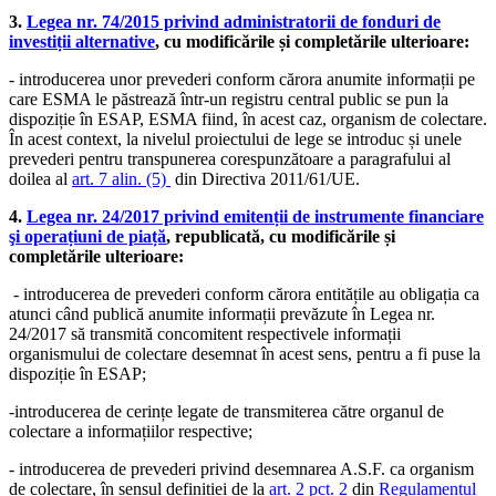
3.
Legea nr. 74/2015 privind administratorii de fonduri de
investiții alternative
, cu modificările și completările ulterioare:
- introducerea unor prevederi conform cărora anumite informații pe
care ESMA le păstrează într-un registru central public se pun la
dispoziție în ESAP, ESMA fiind, în acest caz, organism de colectare.
În acest context, la nivelul proiectului de lege se introduc și unele
prevederi pentru transpunerea corespunzătoare a paragrafului al
doilea al
art. 7 alin. (5)
din Directiva 2011/61/UE.
4.
Legea nr. 24/2017 privind emitenții de instrumente financiare
şi operațiuni de piață
, republicată, cu modificările și
completările ulterioare:
- introducerea de prevederi conform cărora entitățile au obligația ca
atunci când publică anumite informații prevăzute în Legea nr.
24/2017 să transmită concomitent respectivele informații
organismului de colectare desemnat în acest sens, pentru a fi puse la
dispoziție în ESAP;
-introducerea de cerințe legate de transmiterea către organul de
colectare a informațiilor respective;
- introducerea de prevederi privind desemnarea A.S.F. ca organism
de colectare, în sensul definiției de la
art. 2 pct. 2
din
Regulamentul