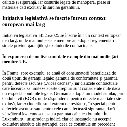
calitate și siguranță, iar costurile legate de manoperă, piese și
materiale cad exclusiv în sarcina garantului.
Inițiativa legislativă se înscrie într-un context
european mai larg
Inițiativa legislativă B525/2025 se înscrie într-un context european
mai larg, unde mai multe state membre au adoptat reglementări
stricte privind garanțiile și excluderile contractuale.
În expunerea de motive sunt date exemple din mai multe țări
membre UE.
În Franța, spre exemplu, se arată că consumatorii beneficiază de
două tipuri de garanții legale: garanția de conformitate și garanția
pentru defecte ascunse („vices cachés”), iar clauzele contractuale
care încearcă să limiteze aceste drepturi sunt considerate nule dacă
nu respectă condițiile legale. Germania adoptă un model similar, prin
Codul civil (BGB), unde răspunderea pentru defecte materiale este
extinsă, iar excluderile sunt extrem de restrânse, în special pentru
defectele ascunse sau pentru cele care afectează siguranța, dacă
vânzătorul le-a cunoscut sau a garantat calitatea bunului. În
Luxemburg, jurisprudența indică clar că instanțele nu acceptă
excluderi absolute ale garanției, ceea ce constituie un precedent