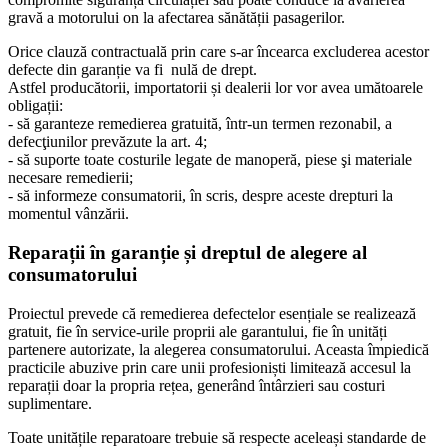
gravă a motorului on la afectarea sănătății pasagerilor.
Orice clauză contractuală prin care s-ar încearca excluderea acestor
defecte din garanție va fi nulă de drept.
Astfel producătorii, importatorii și dealerii lor vor avea umătoarele
obligații:
- să garanteze remedierea gratuită, într-un termen rezonabil, a
defecţiunilor prevăzute la art. 4;
- să suporte toate costurile legate de manoperă, piese şi materiale
necesare remedierii;
- să informeze consumatorii, în scris, despre aceste drepturi la
momentul vânzării.
Reparații în garanție și dreptul de alegere al
consumatorului
Proiectul prevede că remedierea defectelor esențiale se realizează
gratuit, fie în service-urile proprii ale garantului, fie în unități
partenere autorizate, la alegerea consumatorului. Aceasta împiedică
practicile abuzive prin care unii profesioniști limitează accesul la
reparații doar la propria rețea, generând întârzieri sau costuri
suplimentare.
Toate unitățile reparatoare trebuie să respecte aceleași standarde de