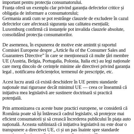
important pentru protecția consumatorului.
Franța oferă un exemplu clar privind garanția defectelor critice și
obligația de informare a consumatorului;
Germania arată cum se pot restrânge clauzele de excludere în cazul
defectelor care afectează siguranța sau calitatea esențială;
Luxemburg confirmă că instanțele pot invalida clauzele absolute,
consolidând protecția consumatorilor.
De asemenea, în expunerea de motive este amintit și raportul
Comisiei Europene despre „Article 8a of the Consumer Sales and
Guarantees Directive” în care se menționează că multe țâri membre
UE (Austria, Belgia, Portugalia, Polonia, Italia etc) au legi naționale
care merg dincolo de cerințele minime ale directivei privind garanția
legal , notificarea deficiențelor, termenul de prescripție, etc.
Acest lucru arată că există deschidere în UE pentru standarde
naţionale mai riguroase decât minimul UE — ceea ce înseamnă că
iniţiativa mea legislativă are sustinere doctrinară si practică
potenţială.
Prin armonizarea cu aceste bune practici europene, se consideră că
România poate să își întărească cadrul legislativ, să protejeze mai
eficient consumatorii și să crească încrederea publicului în piața auto
națională. Aceasta subliniază că inițiativa legislativă nu este doar o
transpunere a directivei UE, ci și un pas înainte spre standarde