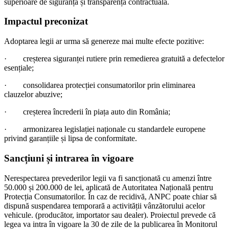
superioare de siguranță și transparență contractuală.
Impactul preconizat
Adoptarea legii ar urma să genereze mai multe efecte pozitive:
·
creșterea siguranței rutiere prin remedierea gratuită a defectelor
esențiale;
·
consolidarea protecției consumatorilor prin eliminarea
clauzelor abuzive;
·
creșterea încrederii în piața auto din România;
·
armonizarea legislației naționale cu standardele europene
privind garanțiile și lipsa de conformitate.
Sancțiuni și intrarea în vigoare
Nerespectarea prevederilor legii va fi sancționată cu amenzi între
50.000 și 200.000 de lei, aplicată de Autoritatea Națională pentru
Protecția Consumatorilor. În caz de recidivă, ANPC poate chiar să
dispună suspendarea temporară a activității vânzătorului acelor
vehicule. (producător, importator sau dealer). Proiectul prevede că
legea va intra în vigoare la 30 de zile de la publicarea în Monitorul