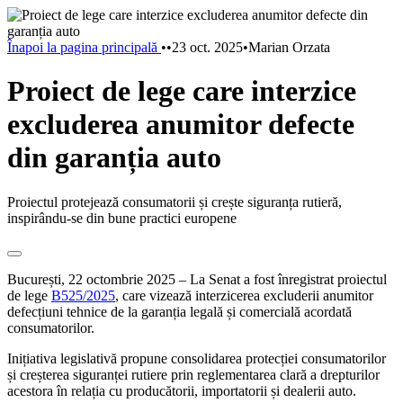
Înapoi la pagina principală
•
•
23 oct. 2025
•
Marian Orzata
Proiect de lege care interzice
excluderea anumitor defecte
din garanția auto
Proiectul protejează consumatorii și crește siguranța rutieră,
inspirându-se din bune practici europene
București, 22 octombrie 2025 – La Senat a fost înregistrat proiectul
de lege
B525/2025
, care vizează interzicerea excluderii anumitor
defecțiuni tehnice de la garanția legală și comercială acordată
consumatorilor.
Inițiativa legislativă propune consolidarea protecției consumatorilor
și creșterea siguranței rutiere prin reglementarea clară a drepturilor
acestora în relația cu producătorii, importatorii și dealerii auto.