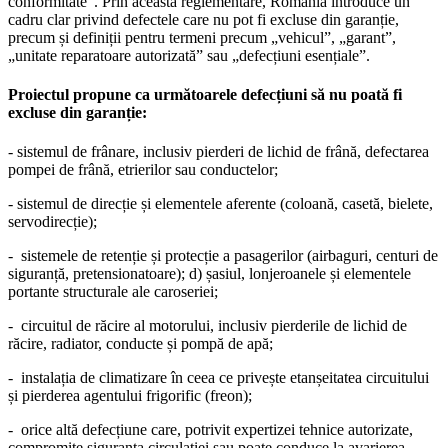
conformitate”. Prin această reglementare, România introduce un
cadru clar privind defectele care nu pot fi excluse din garanție,
precum și definiții pentru termeni precum „vehicul”, „garant”,
„unitate reparatoare autorizată” sau „defecțiuni esențiale”.
Proiectul propune ca următoarele defecțiuni să nu poată fi
excluse din garanție:
- sistemul de frânare, inclusiv pierderi de lichid de frână, defectarea
pompei de frână, etrierilor sau conductelor;
- sistemul de direcție și elementele aferente (coloană, casetă, bielete,
servodirecție);
- sistemele de retenție și protecție a pasagerilor (airbaguri, centuri de
siguranță, pretensionatoare); d) șasiul, lonjeroanele și elementele
portante structurale ale caroseriei;
- circuitul de răcire al motorului, inclusiv pierderile de lichid de
răcire, radiator, conducte și pompă de apă;
- instalația de climatizare în ceea ce privește etanșeitatea circuitului
și pierderea agentului frigorific (freon);
- orice altă defecțiune care, potrivit expertizei tehnice autorizate,
compromite siguranța circulației sau poate conduce la avarierea