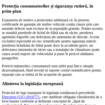
Protecția consumatorilor și siguranța rutieră, în
prim-plan
Expunerea de motive a proiectului subliniază că, în prezent,
certificatele de garanție ale multor vehicule conțin clauze prin care
anumite defecte sunt excluse de la reparațiile gratuite. Printre acestea
se numără pierderile de lichid de frână sau de răcire, pierderea
agentului frigorific sau defecțiuni ale sistemului de direcție. Aceste
excluderi reprezintă un risc semnificativ pentru siguranța rutieră:
pierderea lichidului de frână poate duce la accidente grave, iar
defectarea sistemului de răcire sau a instalației de climatizare poate
cauza avarii majore ale vehiculului și pune în pericol sănătatea
pasagerilor.
Potrivit inițiatorilor, consumatorii sunt astfel puși într-o situație
dezavantajoasă, fiind nevoiți să suporte costuri semnificative pentru
reparații care ar trebui să fie acoperite de garant.
Alinierea la legislația europeană
Proiectul de lege transpune în legislația românească prevederile
Directivei (UE) 2019/771
, care stabilește obligația vânzătorului de a
livra bunuri conforme și definește conceptul de „lipsă de