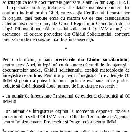
solicitanţii că toate documentele precizate la alin. A din Cap. III.2.1.
– Înregistrarea on-line, trebuie să fie datate înaintea depunerii lor
conform indicaţiilor din Ghid, cu excepţia Certificatului constatator
în original care trebuie emis cu maxim 60 de zile calendaristice
anterior înscrierii on-line, de Oficiul Registrului Comerţului de pe
lângă Tribunalul unde îşi are sediul solicitantul. OI IMM anunţă, de
asemenea, că oricare prevedere din Ghidul Solicitantului, contrară
precizărilor de mai sus, se modifică în consecinţă.
*
Pentru clarificare, reluăm
precizările din Ghidul solicitantului
,
pentru acest Apel, în legătură cu depunerea Cererii de finanţare şi a
documentelor anexe, Ghidul solicitantului explică metodologia de
înregistrare on-line
. Pentru a putea fi înregistrat în evidenţele OI
IMM şi pentru a putea intra în etapele de evaluare, orice proiect
trebuie să dobândească două numere de înregistrare respectiv:
- un număr de înregistrare în sistemul de evidenţă electronică al OI
IMM şi
- un număr de înregistrare obţinut la momentul depunerii fizice a
proiectului la sediul OI IMM sau al Oficiilor Teritoriale ale Agenţiei
pentru Implementarea Proiectelor şi Programelor pentru IMM.
În cadrul apelului de proiecte în care se aplică procedura depunerii