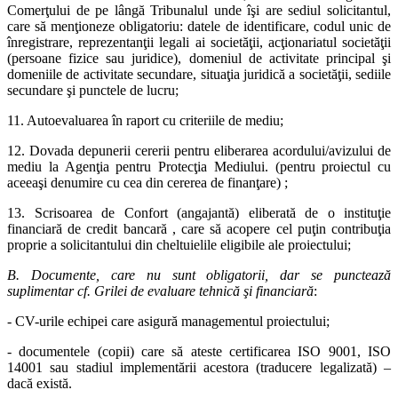
Comerţului de pe lângă Tribunalul unde îşi are sediul solicitantul,
care să menţioneze obligatoriu: datele de identificare, codul unic de
înregistrare, reprezentanţii legali ai societăţii, acţionariatul societăţii
(persoane fizice sau juridice), domeniul de activitate principal şi
domeniile de activitate secundare, situaţia juridică a societăţii, sediile
secundare şi punctele de lucru;
11. Autoevaluarea în raport cu criteriile de mediu;
12. Dovada depunerii cererii pentru eliberarea acordului/avizului de
mediu la Agenţia pentru Protecţia Mediului. (pentru proiectul cu
aceeaşi denumire cu cea din cererea de finanţare) ;
13. Scrisoarea de Confort (angajantă) eliberată de o instituţie
financiară de credit bancară , care să acopere cel puţin contribuţia
proprie a solicitantului din cheltuielile eligibile ale proiectului;
B. Documente, care nu sunt obligatorii, dar se punctează
suplimentar cf. Grilei de evaluare tehnică şi financiară
:
- CV-urile echipei care asigură managementul proiectului;
- documentele (copii) care să ateste certificarea ISO 9001, ISO
14001 sau stadiul implementării acestora (traducere legalizată) –
dacă există.