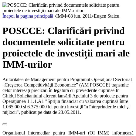
Înapoi la pagina principală
•
IMM
•
08 iun. 2011
•
Eugen Staicu
POSCCE: Clarificări privind
documentele solicitate pentru
proiectele de investiţii mari ale
IMM-urilor
Autoritatea de Management pentru Programul Operaţional Sectorial
„Creşterea Competitivităţii Economice” (AM POSCCE) transmite
celor interesaţi precizări în legătură cu prevederile cuprinse În
Ghidul Solicitantului aferent lansării Apelului 3 de proiecte pentru
Operaţiunea 1.1.1.A1 "Sprijin financiar cu valoarea cuprinsă între
1.065.000 şi 6.375.000 lei pentru investiţii în întreprinderile mici şi
mijlocii", publicat pe data de 23.05.2011.
Organismul Intermediar pentru IMM-uri (OI IMM) informează