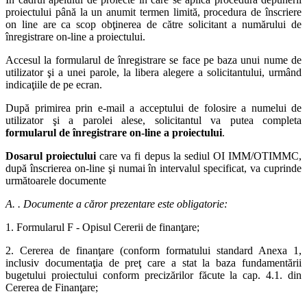
proiectului până la un anumit termen limită, procedura de înscriere
on line are ca scop obţinerea de către solicitant a numărului de
înregistrare on-line a proiectului.
Accesul la formularul de înregistrare se face pe baza unui nume de
utilizator şi a unei parole, la libera alegere a solicitantului, urmând
indicaţiile de pe ecran.
După primirea prin e-mail a acceptului de folosire a numelui de
utilizator şi a parolei alese, solicitantul va putea completa
formularul de înregistrare on-line a proiectului
.
Dosarul proiectului
care va fi depus la sediul OI IMM/OTIMMC,
după înscrierea on-line şi numai în intervalul specificat, va cuprinde
următoarele documente
A. . Documente a căror prezentare este obligatorie:
1. Formularul F - Opisul Cererii de finanţare;
2. Cererea de finanţare (conform formatului standard Anexa 1,
inclusiv documentaţia de preţ care a stat la baza fundamentării
bugetului proiectului conform precizărilor făcute la cap. 4.1. din
Cererea de Finanţare;