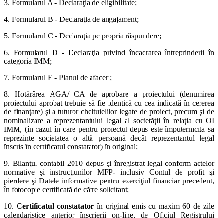
3. Formularul A - Declaraţia de eligibilitate;
4. Formularul B - Declaraţia de angajament;
5. Formularul C - Declaraţia pe propria răspundere;
6. Formularul D - Declaraţia privind încadrarea întreprinderii în
categoria IMM;
7. Formularul E - Planul de afaceri;
8. Hotărârea AGA/ CA de aprobare a proiectului (denumirea
proiectului aprobat trebuie să fie identică cu cea indicată în cererea
de finanţare) şi a tuturor cheltuielilor legate de proiect, precum şi de
nominalizare a reprezentantului legal al societăţii în relaţia cu OI
IMM, (în cazul în care pentru proiectul depus este împuternicită să
reprezinte societatea o altă persoană decât reprezentantul legal
înscris în certificatul constatator) în original;
9. Bilanţul contabil 2010 depus şi înregistrat legal conform actelor
normative şi instrucţiunilor MFP- inclusiv Contul de profit şi
pierdere şi Datele informative pentru exerciţiul financiar precedent,
în fotocopie certificată de către solicitant;
10.
Certificatul constatator
în original emis cu maxim 60 de zile
calendaristice anterior înscrierii on-line, de Oficiul Registrului