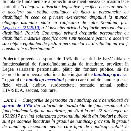
În nota de fundamentare a proiectului se menționează că măsura face
parte din
“categoria măsurilor legislative specifice necesare pentru
a accelera sau obţine egalitatea de facto a persoanelor cu
dizabilităţi în ceea ce privește exercitarea dreptului la muncă,
obligație asumată odată cu ratificarea de către România, prin
Legea nr. 221/2010
, a Convenției privind drepturile persoanelor cu
dizabilități. Potrivit Convenției privind drepturile persoanelor cu
dizabilități, măsurile specifice care sunt necesare pentru a accelera
sau obţine egalitatea de facto a persoanelor cu dizabilităţi nu vor fi
considerate o discriminare”
.
Proiectul prevede ca sporul de 15% din salariul de bază/solda de
funcţie/salariul de funcţie/indemnizaţia de încadrare, prevăzut în
Legea salarizării personalului plătit din fonduri publice, să fie
acordat tuturor persoanelor încadrate în gradul de
handicap grav
sau
în gradul de
handicap accentuat
pentru care tipul de handicap este:
fizic, vizual, auditiv, surdocecitate, somatic, mintal, psihic,
HIV/SIDA, asociat, boli rare.
„Art. 1
- Categoriile de persoane cu handicap care beneficiază de
sporul
de 15%
din salariul de bază/solda de funcţie/salariul de
funcţie/indemnizaţia de încadrare, prevăzut la art. 22 din Legea nr.
153/2017 privind salarizarea personalului plătit din fonduri publice,
sunt persoanele încadrate în gradul de handicap grav sau în gradul
de handicap accentuat, pentru care tipul de handicap stabilit în