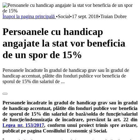
Înapoi la pagina principală
•
Social
•
17 sept. 2018
•
Traian Dobre
Persoanele cu handicap
angajate la stat vor beneficia
de un spor de 15%
Persoanele încadrate în gradul de handicap grav sau în gradul de
handicap accentuat, plătite din fonduri publice vor beneficia de
sporul de 15% din salariul de ...
Persoanele
încadrate în gradul de handicap grav sau în gradul
de handicap accentuat, pl
ătite din fonduri publice vor beneficia
de sporul de 15% din salariul de bază/solda de funcţie/salariul
de funcţie/indemnizaţia de încadrare, prevăzut la art. 22 din
Legea nr. 153/2017
, conform unui proiect trimis spre avizare,
publicat pe pagina Consiliului Economic și Social.