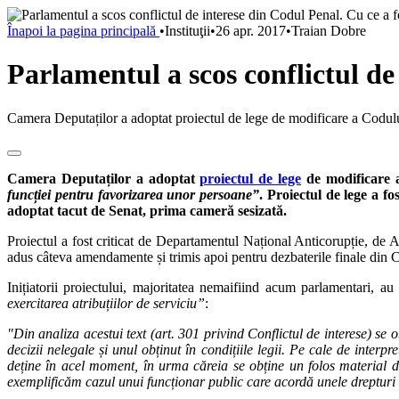
Înapoi la pagina principală
•
Instituţii
•
26 apr. 2017
•
Traian Dobre
Parlamentul a scos conflictul de
Camera Deputaților a adoptat proiectul de lege de modificare a Codului p
Camera Deputaților a adoptat
proiectul de lege
de modificare
funcției pentru favorizarea unor persoane”
. Proiectul de lege a fo
adoptat tacut de Senat, prima cameră sesizată.
Proiectul a fost criticat de Departamentul Național Anticorupție, de A
adus câteva amendamente și trimis apoi pentru dezbaterile finale din Ca
Inițiatorii proiectului, majoritatea nemaifiind acum parlamentari, au
exercitarea atribuțiilor de serviciu”
:
"Din analiza acestui text (art. 301 privind Conflictul de interese) se
decizii nelegale și unul obținut în condițiile legii. Pe cale de interpr
deține în acel moment, în urma căreia se obține un folos material de
exemplificăm cazul unui funcționar public care acordă unele drepturi s