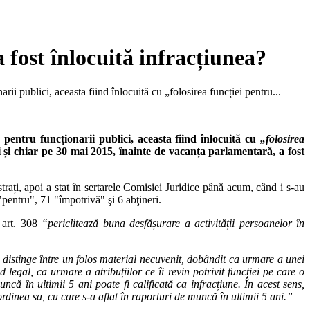
 fost înlocuită infracțiunea?
i publici, aceasta fiind înlocuită cu „folosirea funcției pentru...
 pentru funcționarii publici, aceasta fiind înlocuită cu
„folosirea
tori și chiar pe 30 mai 2015, înainte de vacanța parlamentară, a fost
rați, apoi a stat în sertarele Comisiei Juridice până acum, când i s-au
pentru", 71 "împotrivă" şi 6 abţineri.
u art. 308
“periclitează buna desfășurare a activității persoanelor în
a distinge între un folos material necuvenit, dobândit ca urmare a unei
d legal, ca urmare a atribuțiilor ce îi revin potrivit funcției pe care o
ă în ultimii 5 ani poate fi calificată ca infracțiune. În acest sens,
rdinea sa, cu care s-a aflat în raporturi de muncă în ultimii 5 ani.”