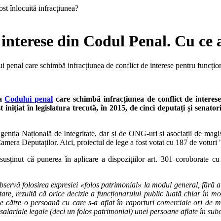
 interese din Codul Penal. Cu ce a
enal care schimbă infracțiunea de conflict de interese pentru funcționari
 a
Codului penal
care schimbă infracțiunea de conflict de interese
st inițiat în legislatura trecută, în 2015, de cinci deputați și sena
genția Națională de Integritate, dar și de ONG-uri și asociații de magist
mera Deputaților. Aici, proiectul de lege a fost votat cu 187 de voturi "
 susținut că punerea în aplicare a dispozițiilor art. 301 coroborate c
 observă folosirea expresiei «folos patrimonial» la modul general, fără 
etare, rezultă că orice decizie a funcționarului public luată chiar în mo
 către o persoană cu care s-a aflat în raporturi comerciale ori de munc
alariale legale (deci un folos patrimonial) unei persoane aflate în subo