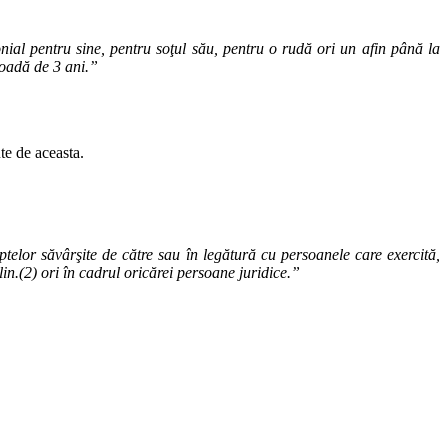
monial pentru sine, pentru soţul său, pentru o rudă ori un afin până la
rioadă de 3 ani.”
te de aceasta.
aptelor săvârşite de către sau în legătură cu persoanele care exercită,
in.(2) ori în cadrul oricărei persoane juridice.”