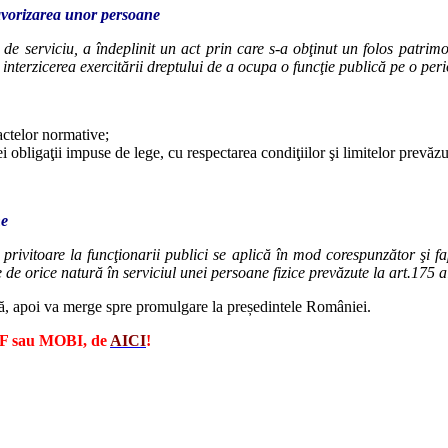
favorizarea unor persoane
r de serviciu, a îndeplinit un act prin care s-a obţinut un folos patri
i interzicerea exercitării dreptului de a ocupa o funcţie publică pe o pe
actelor normative;
 obligaţii impuse de lege, cu respectarea condiţiilor şi limitelor prevăzu
ne
4 privitoare la funcţionarii publici se aplică în mod corespunzător şi f
e orice natură în serviciul unei persoane fizice prevăzute la art.175 al
ală, apoi va merge spre promulgare la președintele României.
PDF sau MOBI, de
AICI
!