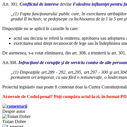
Art. 301.
Conflictul de interese
devine
Folosirea influenței pentru 
„(1) Fapta funcţionarului public care, în exercitarea atribuţiilo
gradul II inclusiv, se pedepseşte cu închisoarea de la 1 la 5 ani ş
Dispozițiile nu se aplică în cazurile în care:
actul sau decizia se referă la emiterea, aprobarea sau adoptarea 
exercitarea unui drept recunoscut de lege sau în îndeplinirea unei
De asemenea, s-a votat eliminarea, din art. 308, a trimiterii la art. 301.
Art.308.
Infracţiuni de corupţie şi de serviciu comise de alte persoa
„(1) Dispoziţiile art.289 - 292, art.295, art.297 - 300 şi art.30
permanent ori temporar, cu sau fără o remuneraţie, o însărcinare d
Proiectul legislativ mai poate fi contestat doar la Curtea Constituțion
Ai nevoie de Codul penal? Poţi cumpăra actul la zi, în format 
Despre autor
Traian Dobre