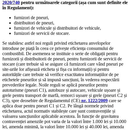
2020/740
pentru următoarele categorii (așa cum sunt definite ele
în Regulament):
furnizori de pneuri,
distribuitori de pneuri,
furnizori de vehicule și distribuitori de vehicule,
furnizori de servicii de stocare.
Se stabilesc astfel noi reguli privind etichetarea anvelopelor
introduse pe piață în ceea ce privește eficiența consumului de
combustibil. De asemenea se instituie o serie de obligații pentru
furnizorii și distribuitorii de pneuri, pentru furnizorii de servicii de
stocare (care trebuie să se asigure că furnizorii care vând pneuri pe
site-urile lor afișează eticheta și fișa cu informații) și pentru
autoritățile care trebuie să verifice exactitatea informațiilor de pe
etichetele pneurilor și să impună sancțiuni, în vederea respectării
prevederilor legale. Noile reguli se aplică pneurilor pentru
autoturisme (pneuri C1), autobuze și autocare, vehicule ușoare și
grele pentru transport de marfă, remorci ușoare și grele (pneuri C2 și
C3), spre deosebire de Regulamentul (CE)
nr. 1222/2009
care se
aplica doar pentru pneuri C1 și C2. Pe lângă normele privind
etichetarea, actul normativ stabilește care sunt contravențiile și
valoarea sancțiunilor aplicabile acestora. În funcție de gravitatea
contravenției amenzile pot varia de la valori între 1.000 lei și 10.000
lei, amenda minimă, la valori între 10.000 lei și 40.000 lei, amenda