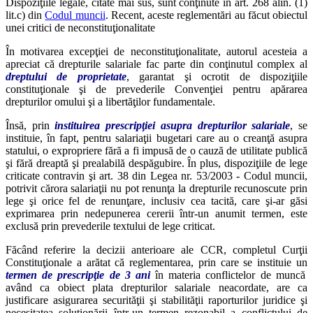
Dispoziţiile legale, citate mai sus, sunt conţinute în art. 268 alin. (1)
lit.c) din
Codul muncii
. Recent, aceste reglementări au făcut obiectul
unei critici de neconstituţionalitate
În motivarea excepţiei de neconstituţionalitate, autorul acesteia a
apreciat că drepturile salariale fac parte din conţinutul complex al
dreptului de proprietate
, garantat şi ocrotit de dispoziţiile
constituţionale şi de prevederile Convenţiei pentru apărarea
drepturilor omului şi a libertăţilor fundamentale.
Însă, prin
instituirea prescripţiei asupra drepturilor salariale
, se
instituie, în fapt, pentru salariaţii bugetari care au o creanţă asupra
statului, o expropriere fără a fi impusă de o cauză de utilitate publică
şi fără dreaptă şi prealabilă despăgubire. În plus, dispoziţiile de lege
criticate contravin şi art. 38 din Legea nr. 53/2003 - Codul muncii,
potrivit cărora salariaţii nu pot renunţa la drepturile recunoscute prin
lege şi orice fel de renunţare, inclusiv cea tacită, care şi-ar găsi
exprimarea prin nedepunerea cererii într-un anumit termen, este
exclusă prin prevederile textului de lege criticat.
Făcând referire la decizii anterioare ale CCR, completul Curţii
Constituţionale a arătat că reglementarea, prin care se instituie un
termen de prescripţie de 3 ani
în materia conflictelor de muncă
având ca obiect plata drepturilor salariale neacordate, are ca
justificare asigurarea securităţii şi stabilităţii raporturilor juridice şi
necesitatea soluţionării într-un termen rezonabil a conflictului de