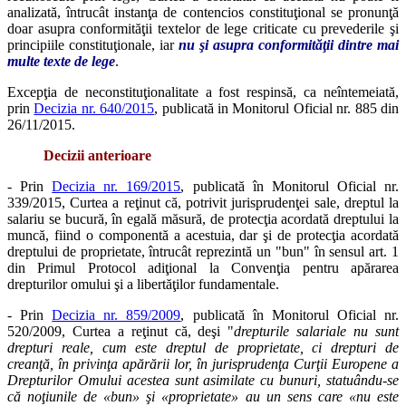
analizată, întrucât instanţa de contencios constituţional se pronunţă
doar asupra conformităţii textelor de lege criticate cu prevederile şi
principiile constituţionale, iar
nu şi asupra conformităţii dintre mai
multe texte de lege
.
Excepţia de neconstituţionalitate a fost respinsă, ca neîntemeiată,
prin
Decizia nr. 640/2015
, publicată in Monitorul Oficial nr. 885 din
26/11/2015.
Decizii anterioare
- Prin
Decizia nr. 169/2015
, publicată în Monitorul Oficial nr.
339/2015, Curtea a reţinut că, potrivit jurisprudenţei sale, dreptul la
salariu se bucură, în egală măsură, de protecţia acordată dreptului la
muncă, fiind o componentă a acestuia, dar şi de protecţia acordată
dreptului de proprietate, întrucât reprezintă un "bun" în sensul art. 1
din Primul Protocol adiţional la Convenţia pentru apărarea
drepturilor omului şi a libertăţilor fundamentale.
- Prin
Decizia nr. 859/2009
, publicată în Monitorul Oficial nr.
520/2009, Curtea a reţinut că, deşi "
drepturile salariale nu sunt
drepturi reale, cum este dreptul de proprietate, ci drepturi de
creanţă, în privinţa apărării lor, în jurisprudenţa Curţii Europene a
Drepturilor Omului acestea sunt asimilate cu bunuri, statuându-se
că noţiunile de «bun» şi «proprietate» au un sens care «nu este