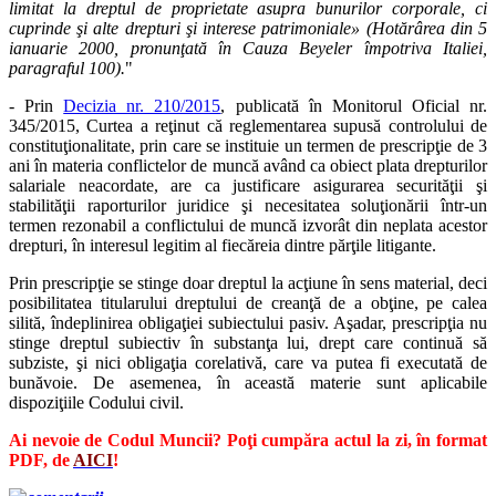
limitat la dreptul de proprietate asupra bunurilor corporale, ci
cuprinde şi alte drepturi şi interese patrimoniale» (Hotărârea din 5
ianuarie 2000, pronunţată în Cauza Beyeler împotriva Italiei,
paragraful 100).
"
- Prin
Decizia nr. 210/2015
, publicată în Monitorul Oficial nr.
345/2015, Curtea a reţinut că reglementarea supusă controlului de
constituţionalitate, prin care se instituie un termen de prescripţie de 3
ani în materia conflictelor de muncă având ca obiect plata drepturilor
salariale neacordate, are ca justificare asigurarea securităţii şi
stabilităţii raporturilor juridice şi necesitatea soluţionării într-un
termen rezonabil a conflictului de muncă izvorât din neplata acestor
drepturi, în interesul legitim al fiecăreia dintre părţile litigante.
Prin prescripţie se stinge doar dreptul la acţiune în sens material, deci
posibilitatea titularului dreptului de creanţă de a obţine, pe calea
silită, îndeplinirea obligaţiei subiectului pasiv. Aşadar, prescripţia nu
stinge dreptul subiectiv în substanţa lui, drept care continuă să
subziste, şi nici obligaţia corelativă, care va putea fi executată de
bunăvoie. De asemenea, în această materie sunt aplicabile
dispoziţiile Codului civil.
Ai nevoie de Codul Muncii? Poţi cumpăra actul la zi, în format
PDF, de
AICI
!