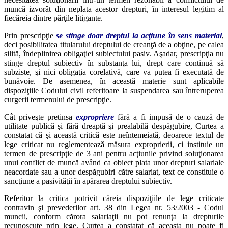
muncă izvorât din neplata acestor drepturi, în interesul legitim al
fiecăreia dintre părţile litigante.
Prin prescripţie
se stinge doar dreptul la acţiune în sens material
,
deci posibilitatea titularului dreptului de creanţă de a obţine, pe calea
silită, îndeplinirea obligaţiei subiectului pasiv. Aşadar, prescripţia nu
stinge dreptul subiectiv în substanţa lui, drept care continuă să
subziste, şi nici obligaţia corelativă, care va putea fi executată de
bunăvoie. De asemenea, în această materie sunt aplicabile
dispoziţiile Codului civil referitoare la suspendarea sau întreruperea
curgerii termenului de prescripţie.
Cât priveşte pretinsa
expropriere
fără a fi impusă de o cauză de
utilitate publică şi fără dreaptă şi prealabilă despăgubire, Curtea a
constatat că şi această critică este neîntemeiată, deoarece textul de
lege criticat nu reglementează măsura exproprierii, ci instituie un
termen de prescripţie de 3 ani pentru acţiunile privind soluţionarea
unui conflict de muncă având ca obiect plata unor drepturi salariale
neacordate sau a unor despăgubiri către salariat, text ce constituie o
sancţiune a pasivităţii în apărarea dreptului subiectiv.
Referitor la critica potrivit căreia dispoziţiile de lege criticate
contravin şi prevederilor art. 38 din Legea nr. 53/2003 - Codul
muncii, conform cărora salariaţii nu pot renunţa la drepturile
recunoscute prin lege, Curtea a constatat că aceasta nu poate fi