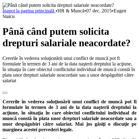
Înapoi la pagina principală
•
HR & Muncă
•
07 dec. 2015
•
Eugen
Staicu
Până când putem solicita
drepturi salariale neacordate?
Cererile în vederea soluţionării unui conflict de muncă pot fi
formulate în termen de 3 ani de la data naşterii dreptului la acţiune,
în situaţia în care obiectul conflictului individual de muncă constă în
plata unor drepturi salariale neacordate sau a unor despăgubiri către
salariat
Cererile în vederea soluţionării unui conflict de muncă pot fi
formulate în termen de 3 ani de la data naşterii dreptului la
acţiune, în situaţia în care obiectul conflictului individual de
muncă constă în plata unor drepturi salariale neacordate sau a
unor despăgubiri către salariat. Mai jos găsiţi o discuţie pe
marginea acestei prevederi legale.