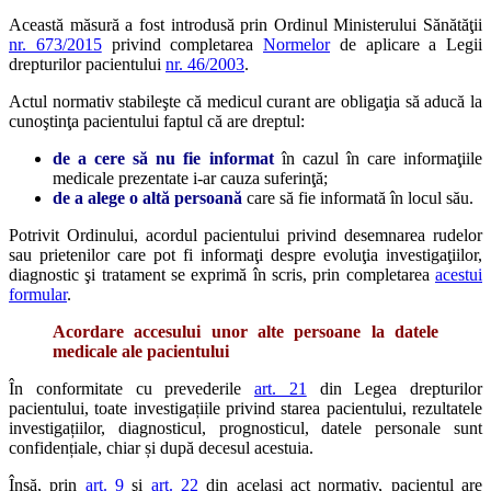
Această măsură a fost introdusă prin Ordinul Ministerului Sănătăţii
nr. 673/2015
privind completarea
Normelor
de aplicare a Legii
drepturilor pacientului
nr. 46/2003
.
Actul normativ stabileşte că medicul curant are obligaţia să aducă la
cunoştinţa pacientului faptul că are dreptul:
de a cere să nu fie informat
în cazul în care informaţiile
medicale prezentate i-ar cauza suferinţă;
de a alege o altă persoană
care să fie informată în locul său.
Potrivit Ordinului, acordul pacientului privind desemnarea rudelor
sau prietenilor care pot fi informaţi despre evoluţia investigaţiilor,
diagnostic şi tratament se exprimă în scris, prin completarea
acestui
formular
.
Acordare accesului unor alte persoane la datele
medicale ale pacientului
În conformitate cu prevederile
art. 21
din Legea drepturilor
pacientului, toate investigațiile privind starea pacientului, rezultatele
investigațiilor, diagnosticul, prognosticul, datele personale sunt
confidențiale, chiar și după decesul acestuia.
Însă, prin
art. 9
şi
art. 22
din același act normativ, pacientul are