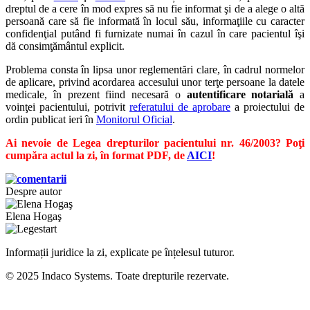
dreptul de a cere în mod expres să nu fie informat şi de a alege o altă
persoană care să fie informată în locul său, informaţiile cu caracter
confidenţial putând fi furnizate numai în cazul în care pacientul îşi
dă consimţământul explicit.
Problema consta în lipsa unor reglementări clare, în cadrul normelor
de aplicare, privind acordarea accesului unor terţe persoane la datele
medicale, în prezent fiind necesară o
autentificare notarială
a
voinţei pacientului, potrivit
referatului de aprobare
a proiectului de
ordin publicat ieri în
Monitorul Oficial
.
Ai nevoie de Legea drepturilor pacientului nr. 46/2003? Poţi
cumpăra actul la zi, în format PDF, de
AICI
!
Despre autor
Elena Hogaş
Informații juridice la zi, explicate pe înțelesul tuturor.
© 2025 Indaco Systems. Toate drepturile rezervate.