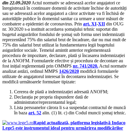
din 22.09.2020
Actul normativ se adresează acelor angajatori ce
înregistrează în continuare domenii de activitate închise de autorități
sau se adresează acelor angajatori a căror activitate va fi închisă de
autoritățile publice în domeniul sanitar ca urmare a unor măsuri de
combatere a epidemiei de coronavirus. Prin
art. XI
-
XII
din OUG
nr. 30/2020 s-a instituit acordarea șomajului tehnic suportat din
bugetul asigurărilor fondului de șomaj sub forma unei indemnizații
reprezentând 75% din salariul brut de încadrare, dar nu mai mult de
75% din salariul brut utilizat la fundamentarea legii bugetului
asigurărilor sociale. Temeiul amintit anterior reglementează
procedura de impozitare, declarare, plată și încasarea indemnizației
de la ANOFM. Formularele efective și procedura de decontare au
fost inițial reglementată prin OMMPS
nr. 741/2020.
Actul normativ
analizat astăzi, ordinul MMPS
1426/2020
modifică formularele
utilizate de angajatorul interesat în decontarea indemnizației. Se
modifică următoarele formulare tipizate:
Cererea de plată a indemnizației adresată ANOFM;
Declarația pe propria răspundere dată de
administrator/reprezentantul legal;
Lista persoanelor cărora li s-a suspendat contractul de muncă
în baza
art. 52
alin. (1) lit. c) din Codul muncii șomaj tehnic.
Rapid actualizată, platforma legislativă Indaco
Lege5 este instrumentul ideal pentru urmărirea modificărilor