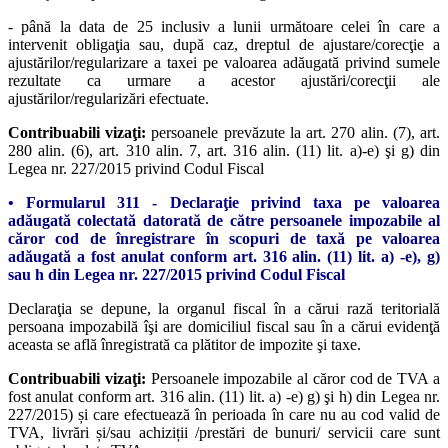
- până la data de 25 inclusiv a lunii următoare celei în care a
intervenit obligaţia sau, după caz, dreptul de ajustare/corecţie a
ajustărilor/regularizare a taxei pe valoarea adăugată privind sumele
rezultate ca urmare a acestor ajustări/corecţii ale
ajustărilor/regularizări efectuate.
Contribuabili vizaţi:
persoanele prevăzute la art. 270 alin. (7), art.
280 alin. (6), art. 310 alin. 7, art. 316 alin. (11) lit. a)-e) şi g) din
Legea nr. 227/2015 privind Codul Fiscal
• Formularul 311 - Declaraţie privind taxa pe valoarea
adăugată colectată datorată de către persoanele impozabile al
căror cod de înregistrare în scopuri de taxă pe valoarea
adăugată a fost anulat conform art. 316 alin. (11) lit. a) -e), g)
sau h din Legea nr. 227/2015 privind Codul Fiscal
Declaraţia se depune, la organul fiscal în a cărui rază teritorială
persoana impozabilă îşi are domiciliul fiscal sau în a cărui evidenţă
aceasta se află înregistrată ca plătitor de impozite şi taxe.
Contribuabili vizaţi:
Persoanele impozabile al căror cod de TVA a
fost anulat conform art. 316 alin. (11) lit. a) -e) g) şi h) din Legea nr.
227/2015) și care efectuează în perioada în care nu au cod valid de
TVA, livrări și/sau achiziții /prestări de bunuri/ servicii care sunt