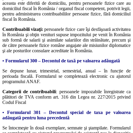
aceasta este diferită de domiciliu, pentru persoanele fizice care au
domiciliul fiscal în România / organul fiscal competent, potrivit legii,
pentru administrarea contribuabililor persoane fizice, fără domiciliul
fiscal în România.
Contribuabili vizaţi:
persoanele fizice care îşi desfăşoară activitatea
în România şi obţin venituri supuse impozitului pe venit în România
sub formă de salarii şi asimilate salariilor din străinătate, precum şi
de către persoanele fizice române angajate ale misiunilor diplomatice
şi ale posturilor consulare acreditate în România.
• Formularul 300 – Decontul de taxă pe valoarea adăugată
Se depune lunar, trimestrial, semestrial, anual – în funcție de
perioada fiscală. Formularul se completează electronic cu ajutorul
programului ANAF.
Categorii de contribuabili
: persoanele impozabile înregistrate ca
plătitori de TVA conform art. 316 din Legea nr. 227/2015 privind
Codul Fiscal
• Formularul 301 – Decontul special de taxa pe valoarea
adăugată pentru luna precedentă
Se întocmeşte în două exemplare, semnate şi ştampilate. Formularul