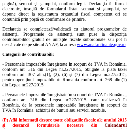
pagină), semnat şi ştampilat, conform legii. Declaraţia în format
electronic, însoţită de formularul listat, semnat şi ştampilat, se
depune direct la registratura organului fiscal competent ori se
comunică prin poştă cu confirmare de primire.
Declaraţia se completează/validează cu ajutorul programelor de
asistenţă. Programele de asistenţă sunt puse la dispoziţia
contribuabililor gratuit de unităţile fiscale subordonate sau pot fi
descărcate de pe site-ul ANAF, la adresa
www.anaf.mfinante.gov.ro
Categorii de contribuabili:
- Persoanele impozabile înregistrate în scopuri de TVA în România,
conform art. 316 din Legea nr.227/2015, obligate la plata taxei
conform art. 307 alin.(1), (2), (6) și (7) din Legea nr.227/2015,
pentru operațiuni impozabile în România conform art. 268 alin.(1)
din Legea nr.227/2015.
- Persoanele impozabile înregistrate în scopuri de TVA în România,
conform art. 316 din Legea nr.227/2015, care realizează în
România, de la persoanele impozabile înregistrate în scopuri de
TVA în România, achiziții de bunuri sau servicii taxabile.
(P) Află informaţii despre toate obligaţiile fiscale ale anului 2015
şi descarcă formularele necesare din
Calendarul