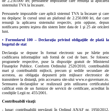
de 2.250.000 lei; persoanele impozabile care renunță la aplicarea
sistemului TVA la încasare.
Persoanele impozabile care aplică sistemul TVA la încasare şi care
nu depăşesc în cursul unui an plafonul de 2.250.000 lei, dar care
renunţă la aplicarea sistemului respectiv, prin opţiune, depun
notificarea pentru ieşirea din sistem între data de 1 şi 25 ale oricărei
luni.
• Formularul 100 – Declaraţia privind obligaţiile de plată la
bugetul de stat
Declaraţia se depune în format electronic sau pe hârtie prin
codificarea informaţiilor sub formă de cod de bare. Se folosesc
programele respective, puse la dispoziţie gratuit de Ministerul
Finanţelor Publice. Conform Ordinului 2520/2010, contribuabilii
mari şi contribuabilii mijlocii, precum şi sediile secundare ale
acestora, au obligaţia depunerii prin mijloace electronice de
transmitere la distanţă, prin accesarea site-ului www.e-guvernare.ro.
Semnarea declaraţiilor se realizează prin utilizarea certificatului
calificat emis de un furnizor de servicii de certificare, acreditat în
condiţiile Legii nr. 455/2001.
Contribuabili vizaţi:
- lunar: contribuabilii prevăzuţi în Ordinul ANAF nr. 1950/2012,