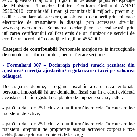
se completează cu ajutorul programului de asistenţă pus la dispoziţie
de Ministerul Finanţelor Publice. Conform Ordinului ANAF
2520/2010, contribuabilii mari şi contribuabilii mijlocii, precum şi
sediile secundare ale acestora, au obligaţia depunerii prin mijloace
electronice de transmitere la distanţă, prin accesarea site-ului
www.e-guvernare.ro. Semnarea declaraţiilor se realizează prin
utilizarea certificatului calificat emis de un furnizor de servicii de
certificare, acreditat în condiţiile Legii nr. 455/2001.
Categorii de contribuabili
: Persoanele menţionate în instrucţiunile
de completare a formularului , pentru fiecare secţiune.
• Formularul 307 – Declaraţia privind sumele rezultate din
ajustarea/ corecţia ajustărilor/ regularizarea taxei pe valoarea
adăugată
Declaraţia se depune, la organul fiscal în a cărui rază teritorială
persoana impozabilă îşi are domiciliul fiscal sau în a cărui evidenţă
aceasta se află înregistrată ca plătitor de impozite şi taxe, astfel:
- până la data de 25 inclusiv a lunii următoare celei în care are loc
transferul de active;
- până la data de 25 inclusiv a lunii următoare celei în care are loc
transferul dreptului de proprietate asupra activelor corporale fixe
achiziţionate printr-un contract de leasing;