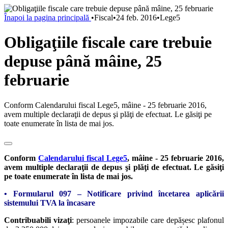
Înapoi la pagina principală
•
Fiscal
•
24 feb. 2016
•
Lege5
Obligaţiile fiscale care trebuie
depuse până mâine, 25
februarie
Conform Calendarului fiscal Lege5, mâine - 25 februarie 2016,
avem multiple declaraţii de depus şi plăţi de efectuat. Le găsiţi pe
toate enumerate în lista de mai jos.
Conform
Calendarului fiscal Lege5
, mâine - 25 februarie 2016,
avem multiple declaraţii de depus şi plăţi de efectuat. Le găsiţi
pe toate enumerate în lista de mai jos.
• Formularul 097 – Notificare privind încetarea aplicării
sistemului TVA la încasare
Contribuabili vizaţi
: persoanele impozabile care depășesc plafonul