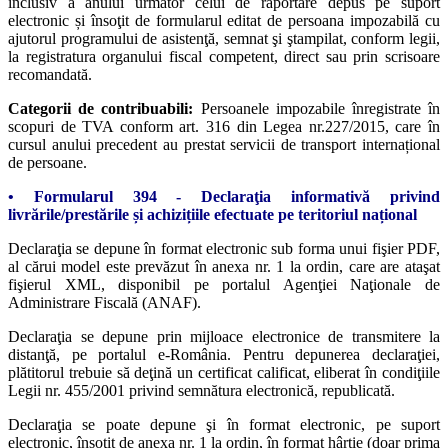
inclusiv a anului următor celui de raportare depus pe suport
electronic și însoţit de formularul editat de persoana impozabilă cu
ajutorul programului de asistenţă, semnat şi ştampilat, conform legii,
la registratura organului fiscal competent, direct sau prin scrisoare
recomandată.
Categorii de contribuabili:
Persoanele impozabile înregistrate în
scopuri de TVA conform art. 316 din Legea nr.227/2015, care în
cursul anului precedent au prestat servicii de transport internațional
de persoane.
• Formularul 394 - Declaraţia informativă privind
livrările/prestările și achizițiile efectuate pe teritoriul național
Declaraţia se depune în format electronic sub forma unui fişier PDF,
al cărui model este prevăzut în anexa nr. 1 la ordin, care are ataşat
fişierul XML, disponibil pe portalul Agenţiei Naţionale de
Administrare Fiscală (ANAF).
Declaraţia se depune prin mijloace electronice de transmitere la
distanţă, pe portalul e-România. Pentru depunerea declaraţiei,
plătitorul trebuie să deţină un certificat calificat, eliberat în condiţiile
Legii nr. 455/2001 privind semnătura electronică, republicată.
Declaraţia se poate depune şi în format electronic, pe suport
electronic, însoţit de anexa nr. 1 la ordin, în format hârtie (doar prima