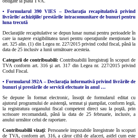
obligate la plata TVA.
• Formularul 390 VIES – Declaraţia recapitulativă privind
livrările/ achiziţiile/ prestările intracomunitare de bunuri pentru
luna trecută
Declaraţiile recapitulative se depun lunar numai pentru perioadele în
care ia naştere exigibilitatea taxei pentru operaţiunile menţionate la
art. 325 alin. (1) din Legea nr. 227/2015 privind codul fiscal, până la
data de 25 inclusiv a lunii următoare acesteia.
Categorii de contribuabili:
Contribuabilii înregistraţi în scopuri de
TVA conform art. 316 şi art. 317 din Legea nr. 227/2015 privind
Codul Fiscal.
• Formularul 392A – Declaraţia informativă privind livrările de
bunuri şi prestările de servicii efectuate în anul …
Se depune în format electronic, însoţit de formularul editat cu
ajutorul programului de asistenţă, semnat şi ştampilat, conform legii,
la registratura organului fiscal competent direct sau la poştă, prin
scrisoare recomandată, până la data de 25 februarie, inclusiv, a
anului următor celui de raportare.
Contribuabilii vizaţi
: Persoanele impozabile înregistrate în scopuri
de TVA, conform art. 316, a căror cifră de afaceri, astfel cum este