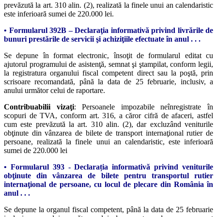
prevăzută la art. 310 alin. (2), realizată la finele unui an calendaristic
este inferioară sumei de 220.000 lei.
• Formularul 392B – Declaraţia informativă privind livrările de
bunuri prestările de servicii şi achiziţiile efectuate în anul . . .
Se depune în format electronic, însoţit de formularul editat cu
ajutorul programului de asistenţă, semnat şi ştampilat, conform legii,
la registratura organului fiscal competent direct sau la poştă, prin
scrisoare recomandată, până la data de 25 februarie, inclusiv, a
anului următor celui de raportare.
Contribuabilii vizaţi
: Persoanele impozabile neînregistrate în
scopuri de TVA, conform art. 316, a căror cifră de afaceri, astfel
cum este prevăzută la art. 310 alin. (2), dar excluzând veniturile
obţinute din vânzarea de bilete de transport internaţional rutier de
persoane, realizată la finele unui an calendaristic, este inferioară
sumei de 220.000 lei
• Formularul 393 - Declarația informativă privind veniturile
obţinute din vânzarea de bilete pentru transportul rutier
internaţional de persoane, cu locul de plecare din România în
anul . . .
Se depune la organul fiscal competent, până la data de 25 februarie