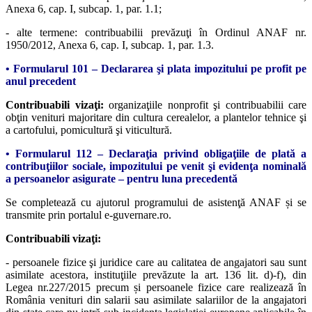
Anexa 6, cap. I, subcap. 1, par. 1.1;
- alte termene: contribuabilii prevăzuţi în Ordinul ANAF nr.
1950/2012, Anexa 6, cap. I, subcap. 1, par. 1.3.
• Formularul 101 – Declararea şi plata impozitului pe profit pe
anul precedent
Contribuabili vizaţi:
organizaţiile nonprofit şi contribuabilii care
obţin venituri majoritare din cultura cerealelor, a plantelor tehnice şi
a cartofului, pomicultură şi viticultură.
• Formularul 112 – Declaraţia privind obligaţiile de plată a
contribuţiilor sociale, impozitului pe venit şi evidenţa nominală
a persoanelor asigurate – pentru luna precedentă
Se completează cu ajutorul programului de asistenţă ANAF și se
transmite prin portalul e-guvernare.ro.
Contribuabili vizaţi:
- persoanele fizice şi juridice care au calitatea de angajatori sau sunt
asimilate acestora, instituţiile prevăzute la art. 136 lit. d)-f), din
Legea nr.227/2015 precum și persoanele fizice care realizează în
România venituri din salarii sau asimilate salariilor de la angajatori