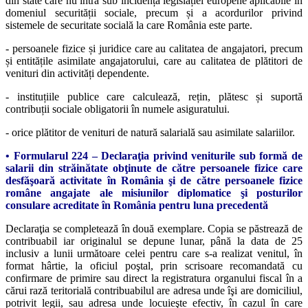
din state care nu intră sub incidența legislației europene aplicabile în
domeniul securității sociale, precum și a acordurilor privind
sistemele de securitate socială la care România este parte.
- persoanele fizice și juridice care au calitatea de angajatori, precum
și entitățile asimilate angajatorului, care au calitatea de plătitori de
venituri din activități dependente.
- instituțiile publice care calculează, rețin, plătesc și suportă
contribuții sociale obligatorii în numele asiguratului.
- orice plătitor de venituri de natură salarială sau asimilate salariilor.
• Formularul 224 – Declaraţia privind veniturile sub formă de
salarii din străinătate obţinute de către persoanele fizice care
desfăşoară activitate în România şi de către persoanele fizice
române angajate ale misiunilor diplomatice şi posturilor
consulare acreditate în România pentru luna precedentă
Declaraţia se completează în două exemplare. Copia se păstrează de
contribuabil iar originalul se depune lunar, până la data de 25
inclusiv a lunii următoare celei pentru care s-a realizat venitul, în
format hârtie, la oficiul poştal, prin scrisoare recomandată cu
confirmare de primire sau direct la registratura organului fiscal în a
cărui rază teritorială contribuabilul are adresa unde îşi are domiciliul,
potrivit legii, sau adresa unde locuieşte efectiv, în cazul în care