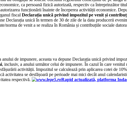
i economice, ca persoană fizică autorizată, respectiv ca întreprinzător titu
și autorizarea funcționării înainte de începerea activității economice. Depu
rganul fiscal
Declarația unică privind impozitul pe venit și contribuț
epune Declarația unică în termen de 30 de zile de la data producerii even
te/norma de venit a se realiza în România și contribuțiile sociale datorate
 a anului de impunere, aceasta va depune Declarația unică privind impozitu
ai
, inclusiv, a anului următor celui de impunere. În cazul în care venitu
 desfășurării activității. Impozitul se calculează prin aplicarea cotei de
activitatea se desfășoară pe perioade mai mici decât anul calendaristic,
vitatea respectivă.
Rapid actualizată, platforma Inda