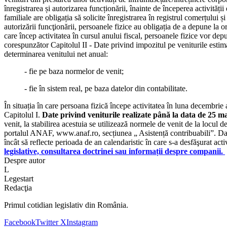
înregistrarea și autorizarea funcționării, înainte de începerea activități
familiale are obligația să solicite înregistrarea în registrul comerțului 
autorizării funcţionării, persoanele fizice au obligația de a depune la o
care încep activitatea în cursul anului fiscal, persoanele fizice vor d
corespunzător Capitolul II - Date privind impozitul pe veniturile estima
determinarea venitului net anual:
- fie pe baza normelor de venit;
- fie în sistem real, pe baza datelor din contabilitate.
În situația în care persoana fizică începe activitatea în luna decembrie
Capitolul I.
Date privind veniturile realizate până la data de 25 m
venit, la stabilirea acestuia se utilizează normele de venit de la locul
portalul ANAF, www.anaf.ro, secțiunea „ Asistență contribuabili”. Dacă 
încât să reflecte perioada de an calendaristic în care s-a desfăşurat acti
legislative, consultarea doctrinei sau informații despre companii.
Despre autor
L
Legestart
Redacţia
Primul cotidian legislativ din România.
Facebook
Twitter X
Instagram