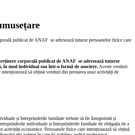
frumusețare
 corporală publicat de ANAF se adresează tuturor persoanelor fizice care
/întreținere corporală publicat de ANAF se adresează tuturor
ă, în mod individual sau într-o formă de asociere.
Aceste venituri
 intenționează să obțină venituri din prestarea unor activități de
uale și întreprinderile familiale trebuie să fie înregistrată și
treprinderile individuale și întreprinderile familiale de obligația de a
itor activități economice. Persoanele fizice care intenționează să obțină
ibunalul din judeţul în care îşi stabilesc sediul profesional,