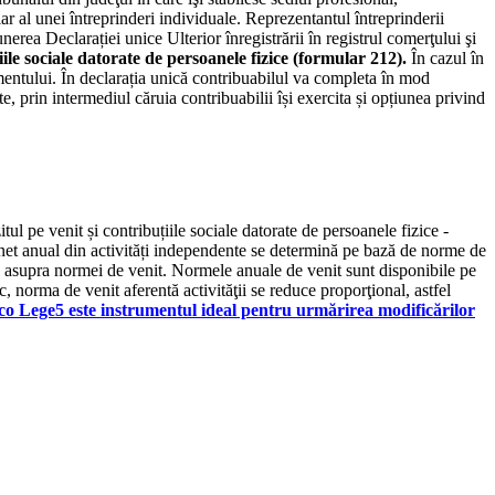
lar al unei întreprinderi individuale. Reprezentantul întreprinderii
nerea Declarației unice Ulterior înregistrării în registrul comerţului şi
iile sociale datorate de persoanele fizice (formular 212).
În cazul în
imentului. În declarația unică contribuabilul va completa în mod
, prin intermediul căruia contribuabilii își exercita și opțiunea privind
l pe venit și contribuțiile sociale datorate de persoanele fizice -
l net anual din activități independente se determină pe bază de norme de
 10% asupra normei de venit. Normele anuale de venit sunt disponibile pe
 norma de venit aferentă activităţii se reduce proporţional, astfel
co Lege5 este instrumentul ideal pentru urmărirea modificărilor