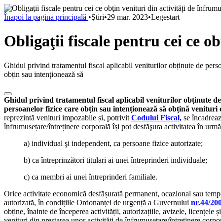
Înapoi la pagina principală
•
Ştiri
•
29 mar. 2023
•
Legestart
Obligaţii fiscale pentru cei ce o
Ghidul privind tratamentul fiscal aplicabil veniturilor obținute de per
obțin sau intenționează să
Ghidul privind tratamentul fiscal aplicabil veniturilor obținute 
persoanelor fizice care obțin sau intenționează să obțină venituri
reprezintă venituri impozabile și, potrivit
Codului Fiscal,
se încadrează
înfrumusețare/întreținere corporală își pot desfăşura activitatea în urm
a) individual şi independent, ca persoane fizice autorizate;
b) ca întreprinzători titulari ai unei întreprinderi individuale;
c) ca membri ai unei întreprinderi familiale.
Orice activitate economică desfășurată permanent, ocazional sau temporar
autorizată, în condițiile Ordonanței de urgență a Guvernului
nr.44/20
obține, înainte de începerea activității, autorizațiile, avizele, licențe
venituri din prestarea unor activități de înfrumusețare/întreținere corpor