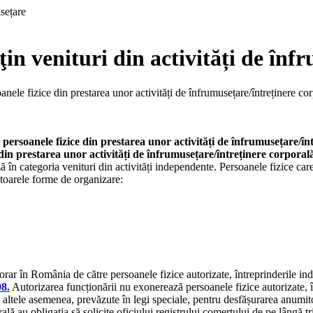
bţin venituri din activități de în
soanele fizice din prestarea unor activități de înfrumusețare/întreținere
de persoanele fizice din prestarea unor activități de înfrumusețare
 din prestarea unor activități de înfrumusețare/întreținere corporal
 în categoria venituri din activități independente. Persoanele fizice care
ătoarele forme de organizare:
 în România de către persoanele fizice autorizate, întreprinderile individ
08.
Autorizarea funcționării nu exonerează persoanele fizice autorizate, în
le și altele asemenea, prevăzute în legi speciale, pentru desfășurarea anum
ală au obligația să solicite oficiului registrului comerțului de pe lângă tr