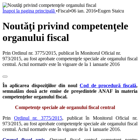
Înapoi la pagina principală
•
Fiscal
•
06 ian. 2016
•
Eugen Staicu
Noutăţi privind competenţele
organului fiscal
Prin Ordinul nr. 3775/2015, publicat în Monitorul Oficial nr.
973/2015, au fost aprobate competenţele speciale ale organului fiscal
central. Actul normativ este în vigoare de la 1 ianuarie 2016
În aplicarea dispoziţiilor din noul
Cod de procedură fiscală
,
semnalăm două acte emise de preşedintele ANAF în materia
competenţelor organului fiscal.
Competenţe speciale ale organului fiscal central
Prin
Ordinul nr. 3775/2015
, publicat în Monitorul Oficial nr.
973/2015, au fost aprobate competenţele speciale ale organului fiscal
central. Actul normativ este în vigoare de la 1 ianuarie 2016.
Grupul fiscal unic
. Organul fiscal central competent pentru