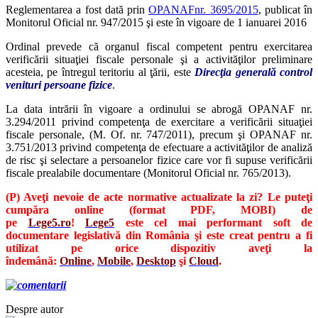
Reglementarea a fost dată prin
OPANAFnr. 3695/2015
, publicat în
Monitorul Oficial nr. 947/2015 şi este în vigoare de 1 ianuarei 2016
Ordinal prevede că organul fiscal competent pentru exercitarea
verificării situaţiei fiscale personale şi a activităţilor preliminare
acesteia, pe întregul teritoriu al ţării, este
Direcţia generală control
venituri persoane fizice
.
La data intrării în vigoare a ordinului se abrogă OPANAF nr.
3.294/2011 privind competenţa de exercitare a verificării situaţiei
fiscale personale, (M. Of. nr. 747/2011), precum şi OPANAF nr.
3.751/2013 privind competenţa de efectuare a activităţilor de analiză
de risc şi selectare a persoanelor fizice care vor fi supuse verificării
fiscale prealabile documentare (Monitorul Oficial nr. 765/2013).
(P) Aveţi nevoie de acte normative actualizate la zi? Le puteţi
cumpăra online (format PDF, MOBI) de
pe
Lege5.ro
!
Lege5
este cel mai performant soft de
documentare legislativă din România şi este creat pentru a fi
utilizat pe orice dispozitiv aveţi la
îndemână:
Online
,
Mobile
,
Desktop
şi
Cloud
.
Despre autor