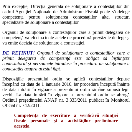
Prin excepţie, Direcţia generală de soluţionare a contestaţiilor din
cadrul Agenţiei Naţionale de Administrare Fiscală poate să delege
competenţa pentru soluţionarea contestaţiilor altei structuri
specializate de soluţionare a contestaţiilor.
Organul de soluţionare a contestaţiilor care a primit delegarea de
competenţă va efectua toate actele de procedură prevăzute de lege şi
va emite decizia de soluţionare a contestaţiei.
DE REŢINUT!
Organul de soluţionare a contestaţiilor care a
primit delegarea de competenţă este obligat să înştiinţeze
contestatorul şi persoanele introduse în procedura de soluţionare a
contestaţiei asupra acestui fapt.
Dispoziţiile prezentului ordin se aplică contestaţiilor depuse
începând cu data de 1 ianuarie 2016, iar procedura începută înainte
de data intrării în vigoare a prezentului ordin rămâne supusă legii
vechi. La data intrării în vigoare a prezentului ordin se abrogă
Ordinul preşedintelui ANAF nr. 3.333/2011 publicat în Monitorul
Oficial nr. 742/2011.
Competenţa de exercitare a verificării situaţiei
fiscale personale şi a activităţilor preliminare
acesteia