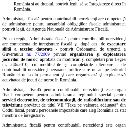
România şi au dreptul, potrivit legii, să se înregistreze direct în
România.
Administraţia fiscală pentru contribuabili nerezidenţi are competenţă
de administrare pentru ansamblul obligaţiilor fiscale administrate,
potrivit legii, de Agenţia Naţională de Administrare Fiscală.
Prin excepţie, Administraţia fiscală pentru contribuabili nerezidenţi
are competenţa de înregistrare fiscală şi, după caz, de
executare
silită a taxelor datorate
- potrivit Ordonanţei de urgenţă a
Guvernului
nr. 77/2009
privind
organizarea şi exploatarea
jocurilor de noroc
, aprobată cu modificări şi completări prin Legea
nr. 246/2010, cu modificările şi completările ulterioare - de
contribuabilii nerezidenţi persoane juridice care nu au pe teritoriul
României un sediu permanent şi care organizează şi exploatează
activitatea de jocuri de noroc în România.
Administraţia fiscală pentru contribuabili nerezidenţi este organ
fiscal competent pentru administrarea regimului special pentru
servicii electronice, de telecomunicaţii, de radiodifuziune sau de
televiziune
prevăzut de titlul VII "Taxa pe valoarea adăugată" din
Codul fiscal, pentru persoanele impozabile care aleg România ca stat
membru de înregistrare.
Administraţia fiscală pentru contribuabili nerezidenţi este organ