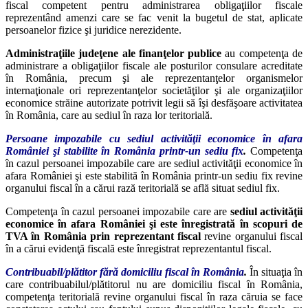
fiscal competent pentru administrarea obligaţiilor fiscale
reprezentând amenzi care se fac venit la bugetul de stat, aplicate
persoanelor fizice şi juridice nerezidente.
Administraţiile judeţene ale finanţelor publice
au competenţa de
administrare a obligaţiilor fiscale ale posturilor consulare acreditate
în România, precum şi ale reprezentanţelor organismelor
internaţionale ori reprezentanţelor societăţilor şi ale organizaţiilor
economice străine autorizate potrivit legii să îşi desfăşoare activitatea
în România, care au sediul în raza lor teritorială.
Persoane impozabile cu sediul activităţii economice în afara
României şi stabilite în România printr-un sediu fix
.
Competenţa
în cazul persoanei impozabile care are sediul activităţii economice în
afara României şi este stabilită în România printr-un sediu fix revine
organului fiscal în a cărui rază teritorială se află situat sediul fix.
Competenţa în cazul persoanei impozabile care are
sediul activităţii
economice în afara României şi este înregistrată în scopuri de
TVA în România prin reprezentant fiscal
revine organului fiscal
în a cărui evidenţă fiscală este înregistrat reprezentantul fiscal.
Contribuabil/plătitor fără domiciliu fiscal în România
.
În situaţia în
care contribuabilul/plătitorul nu are domiciliu fiscal în România,
competenţa teritorială revine organului fiscal în raza căruia se face