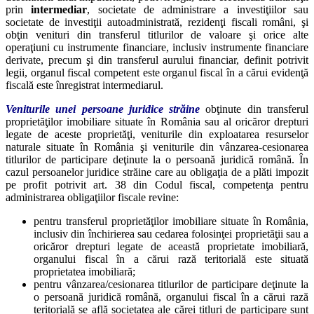
prin
intermediar
, societate de administrare a investiţiilor sau
societate de investiţii autoadministrată, rezidenţi fiscali români, şi
obţin venituri din transferul titlurilor de valoare şi orice alte
operaţiuni cu instrumente financiare, inclusiv instrumente financiare
derivate, precum şi din transferul aurului financiar, definit potrivit
legii, organul fiscal competent este organul fiscal în a cărui evidenţă
fiscală este înregistrat intermediarul.
Veniturile unei persoane juridice străine
obţinute din transferul
proprietăţilor imobiliare situate în România sau al oricăror drepturi
legate de aceste proprietăţi, veniturile din exploatarea resurselor
naturale situate în România şi veniturile din vânzarea-cesionarea
titlurilor de participare deţinute la o persoană juridică română. În
cazul persoanelor juridice străine care au obligaţia de a plăti impozit
pe profit potrivit art. 38 din Codul fiscal, competenţa pentru
administrarea obligaţiilor fiscale revine:
pentru transferul proprietăţilor imobiliare situate în România,
inclusiv din închirierea sau cedarea folosinţei proprietăţii sau a
oricăror drepturi legate de această proprietate imobiliară,
organului fiscal în a cărui rază teritorială este situată
proprietatea imobiliară;
pentru vânzarea/cesionarea titlurilor de participare deţinute la
o persoană juridică română, organului fiscal în a cărui rază
teritorială se află societatea ale cărei titluri de participare sunt