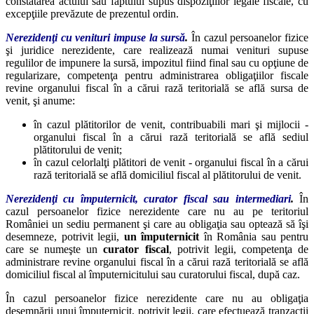
constatarea actului sau faptului supus dispoziţiilor legale fiscale, cu
excepţiile prevăzute de prezentul ordin.
Nerezidenţi cu venituri impuse la sursă
.
În cazul persoanelor fizice
şi juridice nerezidente, care realizează numai venituri supuse
regulilor de impunere la sursă, impozitul fiind final sau cu opţiune de
regularizare, competenţa pentru administrarea obligaţiilor fiscale
revine organului fiscal în a cărui rază teritorială se află sursa de
venit, şi anume:
în cazul plătitorilor de venit, contribuabili mari şi mijlocii -
organului fiscal în a cărui rază teritorială se află sediul
plătitorului de venit;
în cazul celorlalţi plătitori de venit - organului fiscal în a cărui
rază teritorială se află domiciliul fiscal al plătitorului de venit.
Nerezidenţi cu împuternicit, curator fiscal sau intermediari
.
În
cazul persoanelor fizice nerezidente care nu au pe teritoriul
României un sediu permanent şi care au obligaţia sau optează să îşi
desemneze, potrivit legii,
un împuternicit
în România sau pentru
care se numeşte un
curator fiscal
, potrivit legii, competenţa de
administrare revine organului fiscal în a cărui rază teritorială se află
domiciliul fiscal al împuternicitului sau curatorului fiscal, după caz.
În cazul persoanelor fizice nerezidente care nu au obligaţia
desemnării unui împuternicit, potrivit legii, care efectuează tranzacţii