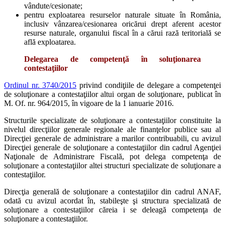
vândute/cesionate;
pentru exploatarea resurselor naturale situate în România,
inclusiv vânzarea/cesionarea oricărui drept aferent acestor
resurse naturale, organului fiscal în a cărui rază teritorială se
află exploatarea.
Delegarea de competenţă în soluţionarea
contestaţiilor
Ordinul nr. 3740/2015
privind condiţiile de delegare a competenţei
de soluţionare a contestaţiilor altui organ de soluţionare, publicat în
M. Of. nr. 964/2015, în vigoare de la 1 ianuarie 2016.
Structurile specializate de soluţionare a contestaţiilor constituite la
nivelul direcţiilor generale regionale ale finanţelor publice sau al
Direcţiei generale de administrare a marilor contribuabili, cu avizul
Direcţiei generale de soluţionare a contestaţiilor din cadrul Agenţiei
Naţionale de Administrare Fiscală, pot delega competenţa de
soluţionare a contestaţiilor altei structuri specializate de soluţionare a
contestaţiilor.
Direcţia generală de soluţionare a contestaţiilor din cadrul ANAF,
odată cu avizul acordat în, stabileşte şi structura specializată de
soluţionare a contestaţiilor căreia i se deleagă competenţa de
soluţionare a contestaţiilor.