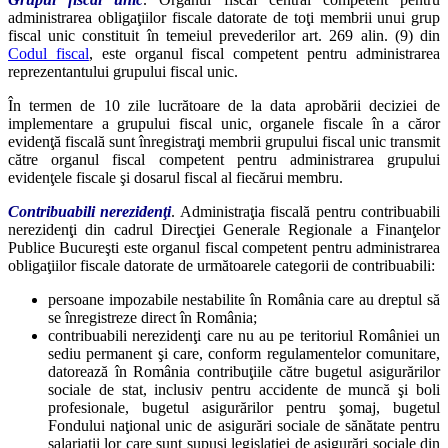
administrarea obligaţiilor fiscale datorate de toţi membrii unui grup
fiscal unic constituit în temeiul prevederilor art. 269 alin. (9) din
Codul fiscal
, este organul fiscal competent pentru administrarea
reprezentantului grupului fiscal unic.
În termen de 10 zile lucrătoare de la data aprobării deciziei de
implementare a grupului fiscal unic, organele fiscale în a căror
evidenţă fiscală sunt înregistraţi membrii grupului fiscal unic transmit
către organul fiscal competent pentru administrarea grupului
evidenţele fiscale şi dosarul fiscal al fiecărui membru.
Contribuabili nerezidenţi
. Administraţia fiscală pentru contribuabili
nerezidenţi din cadrul Direcţiei Generale Regionale a Finanţelor
Publice Bucureşti este organul fiscal competent pentru administrarea
obligaţiilor fiscale datorate de următoarele categorii de contribuabili:
persoane impozabile nestabilite în România care au dreptul să
se înregistreze direct în România;
contribuabili nerezidenţi care nu au pe teritoriul României un
sediu permanent şi care, conform regulamentelor comunitare,
datorează în România contribuţiile către bugetul asigurărilor
sociale de stat, inclusiv pentru accidente de muncă şi boli
profesionale, bugetul asigurărilor pentru şomaj, bugetul
Fondului naţional unic de asigurări sociale de sănătate pentru
salariaţii lor care sunt supuşi legislaţiei de asigurări sociale din