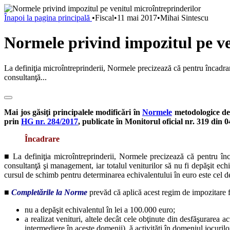
Înapoi la pagina principală
•
Fiscal
•
11 mai 2017
•
Mihai Sintescu
Normele privind impozitul pe ve
La definiţia microîntreprinderii, Normele precizează că pentru încadrare
consultanţă...
Mai jos găsiţi principalele modificări în
Normele
metodologice de
prin
HG nr. 284/2017
, publicate în Monitorul oficial nr. 319 din 
Încadrare
■ La definiţia microîntreprinderii, Normele precizează că pentru înca
consultanţă şi management, iar totalul veniturilor să nu fi depăşit echi
cursul de schimb pentru determinarea echivalentului în euro este cel de 
■
Completările
la Norme
prevăd că aplică acest regim de impozitare f
nu a depăşit echivalentul în lei a 100.000 euro;
a realizat venituri, altele decât cele obţinute din desfăşurarea ac
intermediere în aceste domenii), ă activităţi în domeniul jocurilo