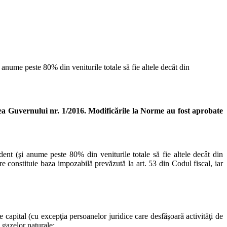
 anume peste 80% din veniturile totale să fie altele decât din
rea Guvernului nr. 1/2016.
Modificările la Norme au fost aprobate
dent (şi anume peste 80% din veniturile totale să fie altele decât din
are constituie baza impozabilă prevăzută la art. 53 din Codul fiscal, iar
 de capital (cu excepţia persoanelor juridice care desfăşoară activităţi de
 gazelor naturale;