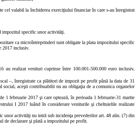
cel valabil la închiderea exerciţiului financiar în care s-au înregistrat
 impozitul specific unor activităţi.
zitare ca microîntreprinderi sunt obligate la plata impozitului specific
e 2017 inclusiv.
6 au realizat venituri cuprinse între 100.001-500.000 euro inclusiv,
scal –, înregistrate ca plătitori de impozit pe profit până la data de 31
 social, aceşti contribuabilii nu au obligaţia de a comunica organelor
de 1 februarie 2017 şi care optează, în perioada 1 februarie-31 martie
strului I 2017 luând în considerare veniturile şi cheltuielile realizate
 unor activităţi nu intră sub incidenţa prevederilor art. 48 alin. (7) din
l de declarare şi plată a impozitului pe profit.