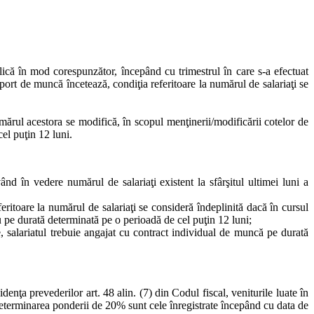
plică în mod corespunzător, începând cu trimestrul în care s-a efectuat
raport de muncă încetează, condiţia referitoare la numărul de salariaţi se
umărul acestora se modifică, în scopul menţinerii/modificării cotelor de
el puţin 12 luni.
nd în vedere numărul de salariaţi existent la sfârşitul ultimei luni a
eritoare la numărul de salariaţi se consideră îndeplinită dacă în cursul
u pe durată determinată pe o perioadă de cel puţin 12 luni;
re, salariatul trebuie angajat cu contract individual de muncă pe durată
denţa prevederilor art. 48 alin. (7) din Codul fiscal, veniturile luate în
 determinarea ponderii de 20% sunt cele înregistrate începând cu data de