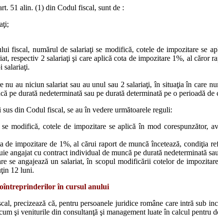
t. 51 alin. (1) din Codul fiscal, sunt de :
aţi;
ului fiscal, numărul de salariaţi se modifică, cotele de impozitare se a
iat, respectiv 2 salariaţi şi care aplică cota de impozitare 1%, al căror 
 salariaţi.
e nu au niciun salariat sau au unul sau 2 salariaţi, în situaţia în care n
uncă pe durată nedeterminată sau pe durată determinată pe o perioadă de c
 sus din Codul fiscal, se au în vedere următoarele reguli:
i se modifică, cotele de impozitare se aplică în mod corespunzător, avâ
ota de impozitare de 1%, al cărui raport de muncă încetează, condiţia ref
rebuie angajat cu contract individual de muncă pe durată nedeterminată sa
 care se angajează un salariat, în scopul modificării cotelor de impozita
ţin 12 luni.
oîntreprinderilor în cursul anului
scal, precizează că, pentru persoanele juridice române care intră sub inci
precum şi veniturile din consultanţă şi management luate în calcul pentru