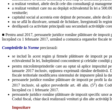
a realizat venituri, altele decât cele din consultanţă şi manageme
a realizat venituri care nu au depăşit echivalentul în lei a 500.0
veniturile;
capitalul social al acesteia este deţinut de persoane, altele decât st
nu se află în dizolvare, urmată de lichidare, înregistrată în regist
desfăşoară ca activitate principală sau secundară activităţile co
■ Pentru anul 2017, persoanele juridice române plătitoare de impozit pe
începând cu 1 februarie 2017, urmând a comunica organelor fiscale ter
Completările
la Norme
precizează:
se includ în acest regim şi firmele plătitoare de impozit pe 
echivalentul în lei, îndeplinind concomitent şi celelalte condiţii 
pentru microîntreprinderile care au optat să aplice impozitul pe p
ianuarie 2017 inclusiv, opţiunea exprimată rămâne definitivă. D
fiscale teritoriale modificarea sistemului de impunere până la d
persoanele juridice române plătitoare de impozit pe profit la d
2
2017 inclusiv, să aplice prevederile art. 48 alin. (5
) din Codu
începând cu 1 februarie 2017.
persoanele juridice române plătitoare de impozit specific unor act
Codul fiscal, chiar dacă realizează venituri şi din alte activităţ
Impozitare