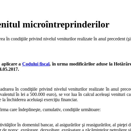
nitul microîntreprinderilor
a în condiţiile privind nivelul veniturilor realizate în anul precedent (şi
 aplicare a
Codului fiscal
, în urma modificărilor aduse la Hotărâ
04.05.2017.
drarea în condiţiile privind nivelul veniturilor realizate în anul prece
valentul în lei a 500.000 euro), se vor lua în calcul aceleaşi venituri c
la închiderea aceluiaşi exerciţiu financiar.
irma care îndeplineşte, cumulativ, condiţiile următoare:
tivităţilor în domeniul bancar, al asigurărilor şi reasigurărilor, al pieţei
r de noroc, explorare, dezvoltare, exploatare a zăcămintelor petroliere şi