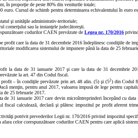
nt, în proporţie de peste 80% din veniturile totale;
00 euro. Cursul de schimb pentru determinarea echivalentului în euro este 
atul şi unităţile administrativ-teritoriale;
rul comerţului sau la instanţele judecătoreşti.
respunzătoare codurilor
CAEN
prevăzute de
Legea nr. 170/2016
privind
 profit care la data de 31 decembrie 2016 îndeplinesc condiţiile de impo
itoriale modificarea sistemului de impunere până la data de 25 februari
profit la data de 31 ianuarie 2017 şi care la data de 31 decembrie 201
prevăzute la art. 47 din Codul fiscal.
2
rofit – în condiţile prevăzute prin art. 48 alin. (5) şi (5
) din Codul fi
acă menţin, pentru anul 2017, valoarea impusă de lege pentru capitalul
ata de 25 februarie 2017.
ata de 31 ianuarie 2017 care devin microîntreprinderi începând cu data 
l fiscal calculează, declară şi plătesc impozitul pe profit aferent trime
ivităţi potrivit prevederilor Legii nr. 170/2016 privind impozitul specific
i în afara celor corespunzătoare codurilor CAEN pentru care aplică sistemu