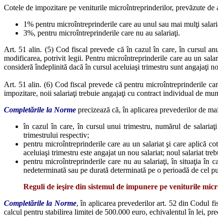
Cotele de impozitare pe veniturile microîntreprinderilor, prevăzute de ar
1% pentru microîntreprinderile care au unul sau mai mulţi salari
3%, pentru microîntreprinderile care nu au salariaţi.
Art. 51 alin. (5) Cod fiscal prevede că în cazul în care, în cursul an
modificarea, potrivit legii. Pentru microîntreprinderile care au un salar
consideră îndeplinită dacă în cursul aceluiaşi trimestru sunt angajaţi noi
Art. 51 alin. (6) Cod fiscal prevede că pentru microîntreprinderile car
impozitare, noii salariaţi trebuie angajaţi cu contract individual de m
Completările
la Norme
precizează că, în aplicarea prevederilor de mai
în cazul în care, în cursul unui trimestru, numărul de salariaţ
trimestrului respectiv;
pentru microîntreprinderile care au un salariat şi care aplică c
aceluiaşi trimestru este angajat un nou salariat; noul salariat t
pentru microîntreprinderile care nu au salariaţi, în situaţia în
nedeterminată sau pe durată determinată pe o perioadă de cel pu
Reguli de ieşire din sistemul de impunere pe veniturile micr
Completările la Norme
, în aplicarea prevederilor art. 52 din Codul fi
calcul pentru stabilirea limitei de 500.000 euro, echivalentul în lei, 