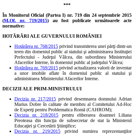
***
În Monitorul Oficial (Partea I) nr. 719 din 24 septembrie 2015
(
M.Of. nr. 719/2015
) au fost publicate următoarele acte
normative:
HOTĂRÂRI ALE GUVERNULUI ROMÂNIEI
Hotărârea nr. 768/2015
privind transmiterea unei părţi dintr-un
teren din domeniul public al statului şi administrarea Instituţiei
Prefectului - Judeţul Vâlcea, din subordinea Ministerului
Afacerilor Interne, în domeniul public al judeţului Vâlcea;
Hotărârea nr. 769/2015
privind actualizarea valorii de inventar
a unor imobile aflate în domeniul public al statului şi
administrarea Ministerului Afacerilor Interne.
DECIZII ALE PRIM-MINISTRULUI
Decizia nr. 217/2015
privind desemnarea domnului Adrian
Marius Dobre în calitate de membru al Comitetului Ad-Hoc
de Experţi pentru Problematica Romă (CAHROM);
Decizia nr. 218/2015
pentru eliberarea doamnei Liliana
Preoteasa din funcţia de subsecretar de stat la Ministerul
Educaţiei şi Cercetării Ştiinţifice;
Decizia nr. 219/2015
privind numirea reprezentanţilor