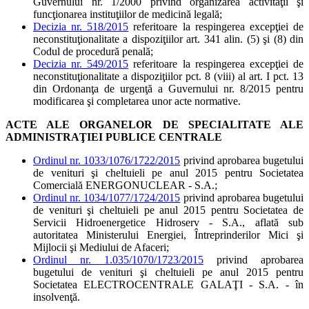
Guvernului nr. 1/2000 privind organizarea activităţii şi
funcţionarea instituţiilor de medicină legală;
Decizia nr. 518/2015
referitoare la respingerea excepţiei de
neconstituţionalitate a dispoziţiilor art. 341 alin. (5) şi (8) din
Codul de procedură penală;
Decizia nr. 549/2015
referitoare la respingerea excepţiei de
neconstituţionalitate a dispoziţiilor pct. 8 (viii) al art. I pct. 13
din Ordonanţa de urgenţă a Guvernului nr. 8/2015 pentru
modificarea şi completarea unor acte normative.
ACTE ALE ORGANELOR DE SPECIALITATE ALE
ADMINISTRAŢIEI PUBLICE CENTRALE
Ordinul nr. 1033/1076/1722/2015
privind aprobarea bugetului
de venituri şi cheltuieli pe anul 2015 pentru Societatea
Comercială ENERGONUCLEAR - S.A.;
Ordinul nr. 1034/1077/1724/2015
privind aprobarea bugetului
de venituri şi cheltuieli pe anul 2015 pentru Societatea de
Servicii Hidroenergetice Hidroserv - S.A., aflată sub
autoritatea Ministerului Energiei, Întreprinderilor Mici şi
Mijlocii şi Mediului de Afaceri;
Ordinul nr. 1.035/1070/1723/2015
privind aprobarea
bugetului de venituri şi cheltuieli pe anul 2015 pentru
Societatea ELECTROCENTRALE GALAŢI - S.A. - în
insolvenţă.