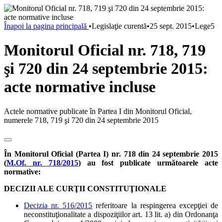
Înapoi la pagina principală
•
Legislaţie curentă
•
25 sept. 2015
•
Lege5
Monitorul Oficial nr. 718, 719
şi 720 din 24 septembrie 2015:
acte normative incluse
Actele normative publicate în Partea I din Monitorul Oficial,
numerele 718, 719 şi 720 din 24 septembrie 2015
În Monitorul Oficial (Partea I) nr. 718 din 24 septembrie 2015
(
M.Of. nr. 718/2015
) au fost publicate următoarele acte
normative:
DECIZII ALE CURŢII CONSTITUŢIONALE
Decizia nr. 516/2015
referitoare la respingerea excepţiei de
neconstituţionalitate a dispoziţiilor art. 13 lit. a) din Ordonanţa