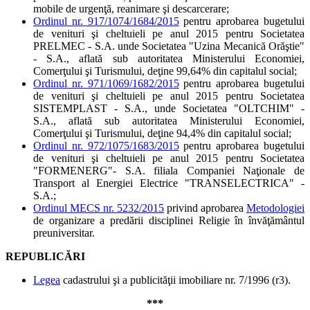
mobile de urgenţă, reanimare şi descarcerare;
Ordinul nr. 917/1074/1684/2015
pentru aprobarea bugetului
de venituri şi cheltuieli pe anul 2015 pentru Societatea
PRELMEC - S.A. unde Societatea "Uzina Mecanică Orăştie"
- S.A., aflată sub autoritatea Ministerului Economiei,
Comerţului şi Turismului, deţine 99,64% din capitalul social;
Ordinul nr. 971/1069/1682/2015
pentru aprobarea bugetului
de venituri şi cheltuieli pe anul 2015 pentru Societatea
SISTEMPLAST - S.A., unde Societatea "OLTCHIM" -
S.A., aflată sub autoritatea Ministerului Economiei,
Comerţului şi Turismului, deţine 94,4% din capitalul social;
Ordinul nr. 972/1075/1683/2015
pentru aprobarea bugetului
de venituri şi cheltuieli pe anul 2015 pentru Societatea
"FORMENERG"- S.A. filiala Companiei Naţionale de
Transport al Energiei Electrice "TRANSELECTRICA" -
S.A.;
Ordinul MECS nr. 5232/2015
privind aprobarea
Metodologiei
de organizare a predării disciplinei Religie în învăţământul
preuniversitar.
REPUBLICĂRI
Legea
cadastrului şi a publicităţii imobiliare nr. 7/1996 (r3).
***