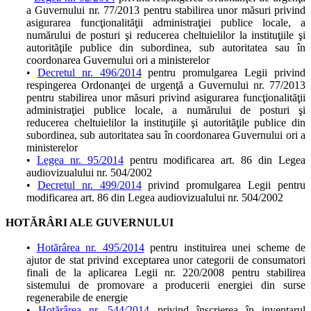
a Guvernului nr. 77/2013 pentru stabilirea unor măsuri privind
asigurarea funcţionalităţii administraţiei publice locale, a
numărului de posturi şi reducerea cheltuielilor la instituţiile şi
autorităţile publice din subordinea, sub autoritatea sau în
coordonarea Guvernului ori a ministerelor
•
Decretul nr. 496/2014
pentru promulgarea Legii privind
respingerea Ordonanţei de urgenţă a Guvernului nr. 77/2013
pentru stabilirea unor măsuri privind asigurarea funcţionalităţii
administraţiei publice locale, a numărului de posturi şi
reducerea cheltuielilor la instituţiile şi autorităţile publice din
subordinea, sub autoritatea sau în coordonarea Guvernului ori a
ministerelor
•
Legea nr. 95/2014
pentru modificarea art. 86 din Legea
audiovizualului nr. 504/2002
•
Decretul nr. 499/2014
privind promulgarea Legii pentru
modificarea art. 86 din Legea audiovizualului nr. 504/2002
HOTĂRÂRI ALE GUVERNULUI
•
Hotărârea nr. 495/2014
pentru instituirea unei scheme de
ajutor de stat privind exceptarea unor categorii de consumatori
finali de la aplicarea Legii nr. 220/2008 pentru stabilirea
sistemului de promovare a producerii energiei din surse
regenerabile de energie
•
Hotărârea nr. 544/2014
privind înscrierea în inventarul