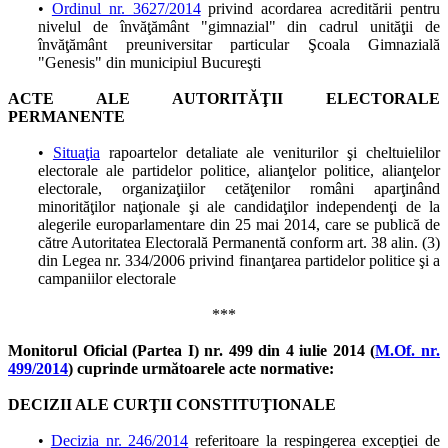
•
Ordinul nr. 3627/2014
privind acordarea acreditării pentru
nivelul de învăţământ "gimnazial" din cadrul unităţii de
învăţământ preuniversitar particular Şcoala Gimnazială
"Genesis" din municipiul Bucureşti
ACTE ALE AUTORITĂŢII ELECTORALE
PERMANENTE
•
Situaţia
rapoartelor detaliate ale veniturilor şi cheltuielilor
electorale ale partidelor politice, alianţelor politice, alianţelor
electorale, organizaţiilor cetăţenilor români aparţinând
minorităţilor naţionale şi ale candidaţilor independenţi de la
alegerile europarlamentare din 25 mai 2014, care se publică de
către Autoritatea Electorală Permanentă conform art. 38 alin. (3)
din Legea nr. 334/2006 privind finanţarea partidelor politice şi a
campaniilor electorale
***
Monitorul Oficial (Partea I) nr. 499 din 4 iulie 2014 (
M.Of. nr.
499/2014
) cuprinde următoarele acte normative:
DECIZII ALE CURŢII CONSTITUŢIONALE
•
Decizia nr. 246/2014
referitoare la respingerea excepţiei de