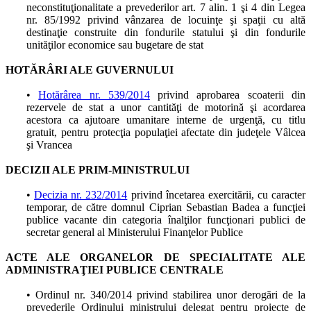
neconstituţionalitate a prevederilor art. 7 alin. 1 şi 4 din Legea
nr. 85/1992 privind vânzarea de locuinţe şi spaţii cu altă
destinaţie construite din fondurile statului şi din fondurile
unităţilor economice sau bugetare de stat
HOTĂRÂRI ALE GUVERNULUI
•
Hotărârea nr. 539/2014
privind aprobarea scoaterii din
rezervele de stat a unor cantităţi de motorină şi acordarea
acestora ca ajutoare umanitare interne de urgenţă, cu titlu
gratuit, pentru protecţia populaţiei afectate din judeţele Vâlcea
şi Vrancea
DECIZII ALE PRIM-MINISTRULUI
•
Decizia nr. 232/2014
privind încetarea exercitării, cu caracter
temporar, de către domnul Ciprian Sebastian Badea a funcţiei
publice vacante din categoria înalţilor funcţionari publici de
secretar general al Ministerului Finanţelor Publice
ACTE ALE ORGANELOR DE SPECIALITATE ALE
ADMINISTRAŢIEI PUBLICE CENTRALE
• Ordinul nr. 340/2014 privind stabilirea unor derogări de la
prevederile Ordinului ministrului delegat pentru proiecte de