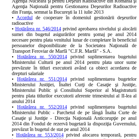
Agenţia Nucleară şi pentru Deşeuri Radioactive din România şi
Agenţia Naţională pentru Gestionarea Deşeurilor Radioactive
din Franţa, semnat la Bucureşti la 11 iulie 2013
•
Acordul
de cooperare în domeniul gestionării deşeurilor
radioactive
•
Hotărârea nr. 546/2014
privind aprobarea nivelului şi alocării
sumei din bugetul asigurărilor pentru şomaj pe anul 2014
necesare pentru plata venitului lunar de completare în beneficiul
persoanelor disponibilizate de la Societatea Naţională de
Transport Feroviar de Marfă "C.F.R. Marfă" - S.A.
•
Hotărârea nr. 550/2014
privind suplimentarea bugetului
Ministerului Culturii pe anul 2014 pentru plata unor sume
prevăzute în titluri executorii având ca obiect acordarea de
drepturi salariale
•
Hotărârea nr. 551/2014
privind suplimentarea bugetelor
Ministerului Justiţiei, Înaltei Curţi de Casaţie şi Justiţie,
Ministerului Public şi Consiliului Superior al Magistraturii
pentru plata titlurilor executorii aferente trimestrului al II-lea al
anului 2014
•
Hotărârea nr. 552/2014
privind suplimentarea bugetului
Ministerului Public - Parchetul de pe lângă Înalta Curte de
Casaţie şi Justiţie - Direcţia Naţională Anticorupţie pe anul
2014 din Fondul de rezervă bugetară la dispoziţia Guvernului,
prevăzut în bugetul de stat pe anul 2014
•
Hotărârea nr. 553/2014
privind alocarea temporară, pentru