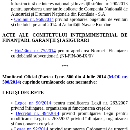
infrastructură de interes naţional şi investiţii străine nr. 290/2013
pentru aprobarea unor tarife aplicate de Compania Naţională de
Autostrăzi şi Drumuri Naţionale din România - S.A.
•
Ordinul nr. 968/2014
privind aprobarea bugetului de venituri
şi cheltuieli pe anul 2014 al Autorităţii Navale Române
ACTE ALE COMITETULUI INTERMINISTERIAL DE
FINANŢĂRI, GARANŢII ŞI ASIGURĂRI
•
Hotărârea nr. 75/2014
pentru aprobarea Normei "Finanţarea
cu dobândă subvenţionată (NI-FIN-06-IX/0)"
***
Monitorul Oficial (Partea I) nr. 500 din 4 iulie 2014 (
M.Of. nr.
500/2014
) cuprinde următoarele acte normative:
LEGI ŞI DECRETE
•
Legea nr. 90/2014
pentru modificarea Legii nr. 263/2007
privind înfiinţarea, organizarea şi funcţionarea creşelor
•
Decretul nr. 494/2014
privind promulgarea Legii pentru
modificarea Legii nr. 263/2007 privind înfiinţarea, organizarea
şi funcţionarea creşelor
•
Legea nr. 92/2014
privind respingerea Ordonanţei de urgenţă