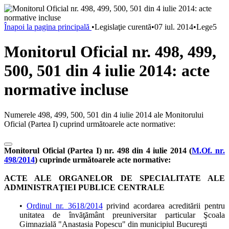
Înapoi la pagina principală
•
Legislaţie curentă
•
07 iul. 2014
•
Lege5
Monitorul Oficial nr. 498, 499,
500, 501 din 4 iulie 2014: acte
normative incluse
Numerele 498, 499, 500, 501 din 4 iulie 2014 ale Monitorului
Oficial (Partea I) cuprind următoarele acte normative:
Monitorul Oficial (Partea I) nr. 498 din 4 iulie 2014 (
M.Of. nr.
498/2014
) cuprinde următoarele acte normative:
ACTE ALE ORGANELOR DE SPECIALITATE ALE
ADMINISTRAŢIEI PUBLICE CENTRALE
•
Ordinul nr. 3618/2014
privind acordarea acreditării pentru
unitatea de învăţământ preuniversitar particular Şcoala
Gimnazială "Anastasia Popescu" din municipiul Bucureşti