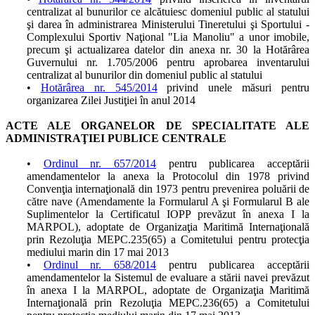
centralizat al bunurilor ce alcătuiesc domeniul public al statului
şi darea în administrarea Ministerului Tineretului şi Sportului -
Complexului Sportiv Naţional "Lia Manoliu" a unor imobile,
precum şi actualizarea datelor din anexa nr. 30 la Hotărârea
Guvernului nr. 1.705/2006 pentru aprobarea inventarului
centralizat al bunurilor din domeniul public al statului
•
Hotărârea nr. 545/2014
privind unele măsuri pentru
organizarea Zilei Justiţiei în anul 2014
ACTE ALE ORGANELOR DE SPECIALITATE ALE
ADMINISTRAŢIEI PUBLICE CENTRALE
•
Ordinul nr. 657/2014
pentru publicarea acceptării
amendamentelor la anexa la Protocolul din 1978 privind
Convenţia internaţională din 1973 pentru prevenirea poluării de
către nave (Amendamente la Formularul A şi Formularul B ale
Suplimentelor la Certificatul IOPP prevăzut în anexa I la
MARPOL), adoptate de Organizaţia Maritimă Internaţională
prin Rezoluţia MEPC.235(65) a Comitetului pentru protecţia
mediului marin din 17 mai 2013
•
Ordinul nr. 658/2014
pentru publicarea acceptării
amendamentelor la Sistemul de evaluare a stării navei prevăzut
în anexa I la MARPOL, adoptate de Organizaţia Maritimă
Internaţională prin Rezoluţia MEPC.236(65) a Comitetului