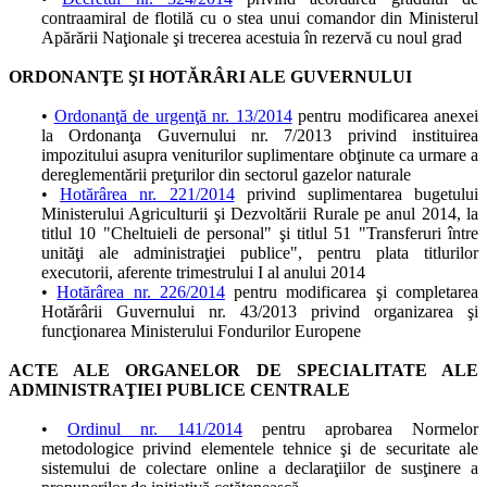
contraamiral de flotilă cu o stea unui comandor din Ministerul
Apărării Naţionale şi trecerea acestuia în rezervă cu noul grad
ORDONANŢE ŞI HOTĂRÂRI ALE GUVERNULUI
•
Ordonanţă de urgenţă nr. 13/2014
pentru modificarea anexei
la Ordonanţa Guvernului nr. 7/2013 privind instituirea
impozitului asupra veniturilor suplimentare obţinute ca urmare a
dereglementării preţurilor din sectorul gazelor naturale
•
Hotărârea nr. 221/2014
privind suplimentarea bugetului
Ministerului Agriculturii şi Dezvoltării Rurale pe anul 2014, la
titlul 10 "Cheltuieli de personal" şi titlul 51 "Transferuri între
unităţi ale administraţiei publice", pentru plata titlurilor
executorii, aferente trimestrului I al anului 2014
•
Hotărârea nr. 226/2014
pentru modificarea şi completarea
Hotărârii Guvernului nr. 43/2013 privind organizarea şi
funcţionarea Ministerului Fondurilor Europene
ACTE ALE ORGANELOR DE SPECIALITATE ALE
ADMINISTRAŢIEI PUBLICE CENTRALE
•
Ordinul nr. 141/2014
pentru aprobarea Normelor
metodologice privind elementele tehnice şi de securitate ale
sistemului de colectare online a declaraţiilor de susţinere a