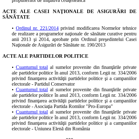
propunerilor de iniţiativă cetăţenească
ACTE ALE CASEI NAŢIONALE DE ASIGURĂRI DE
SĂNĂTATE
•
Ordinul nr. 221/2014
privind modificarea Normelor tehnice
de realizare a programelor naţionale de sănătate curative pentru
anii 2013 şi 2014, aprobate prin Ordinul preşedintelui Casei
Naţionale de Asigurări de Sănătate nr. 190/2013
ACTE ALE PARTIDELOR POLITICE
•
Cuantumul total
al sumelor provenite din finanţările private
ale partidelor politice în anul 2013, conform Legii nr. 334/2006
privind finanţarea activităţii partidelor politice şi a campaniilor
electorale - Partidul Conservator
•
Cuantumul total
al sumelor provenite din finanţările private
ale partidelor politice în anul 2013, conform Legii nr. 334/2006
privind finanţarea activităţii partidelor politice şi a campaniilor
electorale - Asociaţia Partida Romilor "Pro-Europa"
•
Cuantumul total
al sumelor provenite din finanţările private
ale partidelor politice în anul 2013, conform Legii nr. 334/2006
privind finanţarea activităţii partidelor politice şi a campaniilor
electorale - Uniunea Elenă din România