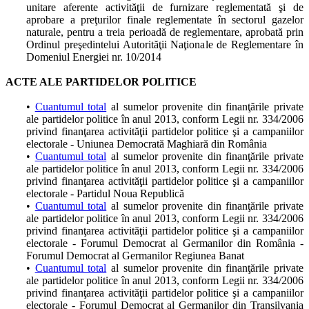
unitare aferente activităţii de furnizare reglementată şi de
aprobare a preţurilor finale reglementate în sectorul gazelor
naturale, pentru a treia perioadă de reglementare, aprobată prin
Ordinul preşedintelui Autorităţii Naţionale de Reglementare în
Domeniul Energiei nr. 10/2014
ACTE ALE PARTIDELOR POLITICE
•
Cuantumul total
al sumelor provenite din finanţările private
ale partidelor politice în anul 2013, conform Legii nr. 334/2006
privind finanţarea activităţii partidelor politice şi a campaniilor
electorale - Uniunea Democrată Maghiară din România
•
Cuantumul total
al sumelor provenite din finanţările private
ale partidelor politice în anul 2013, conform Legii nr. 334/2006
privind finanţarea activităţii partidelor politice şi a campaniilor
electorale - Partidul Noua Republică
•
Cuantumul total
al sumelor provenite din finanţările private
ale partidelor politice în anul 2013, conform Legii nr. 334/2006
privind finanţarea activităţii partidelor politice şi a campaniilor
electorale - Forumul Democrat al Germanilor din România -
Forumul Democrat al Germanilor Regiunea Banat
•
Cuantumul total
al sumelor provenite din finanţările private
ale partidelor politice în anul 2013, conform Legii nr. 334/2006
privind finanţarea activităţii partidelor politice şi a campaniilor
electorale - Forumul Democrat al Germanilor din Transilvania