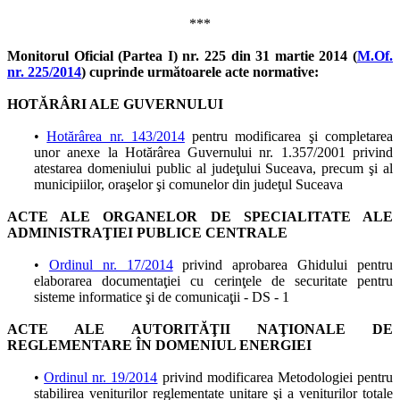
***
Monitorul Oficial (Partea I) nr. 225 din 31 martie 2014 (
M.Of.
nr. 225/2014
) cuprinde următoarele acte normative:
HOTĂRÂRI ALE GUVERNULUI
•
Hotărârea nr. 143/2014
pentru modificarea şi completarea
unor anexe la Hotărârea Guvernului nr. 1.357/2001 privind
atestarea domeniului public al judeţului Suceava, precum şi al
municipiilor, oraşelor şi comunelor din judeţul Suceava
ACTE ALE ORGANELOR DE SPECIALITATE ALE
ADMINISTRAŢIEI PUBLICE CENTRALE
•
Ordinul nr. 17/2014
privind aprobarea Ghidului pentru
elaborarea documentaţiei cu cerinţele de securitate pentru
sisteme informatice şi de comunicaţii - DS - 1
ACTE ALE AUTORITĂŢII NAŢIONALE DE
REGLEMENTARE ÎN DOMENIUL ENERGIEI
•
Ordinul nr. 19/2014
privind modificarea Metodologiei pentru
stabilirea veniturilor reglementate unitare şi a veniturilor totale