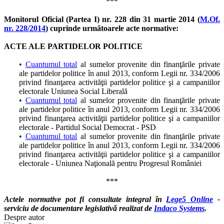
***
Monitorul Oficial (Partea I) nr. 228 din 31 martie 2014 (
M.Of.
nr. 228/2014
) cuprinde următoarele acte normative:
ACTE ALE PARTIDELOR POLITICE
•
Cuantumul total
al sumelor provenite din finanţările private
ale partidelor politice în anul 2013, conform Legii nr. 334/2006
privind finanţarea activităţii partidelor politice şi a campaniilor
electorale Uniunea Social Liberală
•
Cuantumul total
al sumelor provenite din finanţările private
ale partidelor politice în anul 2013, conform Legii nr. 334/2006
privind finanţarea activităţii partidelor politice şi a campaniilor
electorale - Partidul Social Democrat - PSD
•
Cuantumul total
al sumelor provenite din finanţările private
ale partidelor politice în anul 2013, conform Legii nr. 334/2006
privind finanţarea activităţii partidelor politice şi a campaniilor
electorale - Uniunea Naţională pentru Progresul României
***
Actele normative pot fi consultate integral în
Lege5 Online
-
serviciu de documentare legislativă realizat de
Indaco Systems
.
Despre autor