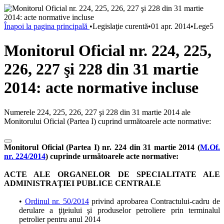
Înapoi la pagina principală
•
Legislaţie curentă
•
01 apr. 2014
•
Lege5
Monitorul Oficial nr. 224, 225,
226, 227 şi 228 din 31 martie
2014: acte normative incluse
Numerele 224, 225, 226, 227 şi 228 din 31 martie 2014 ale
Monitorului Oficial (Partea I) cuprind următoarele acte normative:
Monitorul Oficial (Partea I) nr. 224 din 31 martie 2014 (
M.Of.
nr. 224/2014
) cuprinde următoarele acte normative:
ACTE ALE ORGANELOR DE SPECIALITATE ALE
ADMINISTRAŢIEI PUBLICE CENTRALE
•
Ordinul nr. 50/2014
privind aprobarea Contractului-cadru de
derulare a ţiţeiului şi produselor petroliere prin terminalul
petrolier pentru anul 2014