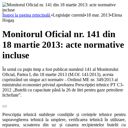
Înapoi la pagina principală
•
Legislaţie curentă
•
18 mar. 2013
•
Elena
Hogaş
Monitorul Oficial nr. 141 din
18 martie 2013: acte normative
incluse
În urmă cu puţin timp a fost publicat numărul 141 al Monitorului
Oficial, Partea I, din 18 martie 2013 (M.Of. 141/2013), acesta
cuprinzând un singur act normativ - Ordinul ME nr. 349/2013 al
ministrului economiei privind aprobarea Prescripției tehnice PT C3-
2012 „Butelii cu capacitate până la 26 de litri pentru gaze petroliere
lichefiate”.
Prescripția tehnică stabilește condițiile și cerințele tehnice pentru
supravegherea tehnică la umplere, verificarea tehnică în utilizare,
repararea, scoaterea din uz și casarea recipientelor butelii cu