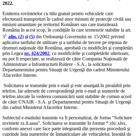
2022.
Emiterea rovinietelor cu titlu gratuit pentru vehiculele care
efectuează transporturi în cadrul unor misiuni de protecţie civilă sau
misiuni umanitare pe teritoriul României sau care tranzitează
România în acest scop, în condiţiile în care termenele stabilite la art.
1
3
alin. (2)
şi
(5)
din Ordonanţa Guvernului nr. 15/2002 privind
aplicarea tarifului de utilizare şi a tarifului de trecere pe reţeaua de
drumuri naţionale din România, aprobată cu modificări şi completări
prin Legea
nr. 424/2002
, cu modificările şi completările ulterioare,
nu pot fi respectate, se realizează de către Compania Naţională de
Administrare a Infrastructurii Rutiere - S.A., la solicitarea
Departamentului pentru Situaţii de Urgenţă din cadrul Ministerului
Afacerilor Interne.
Solicitarea se transmite prin e-mail şi este anunţată în prealabil prin
telefon. Iar adresele de corespondenţă prin e-mail şi numerele de
telefon alocate în vederea comunicării sunt stabilite de comun acord
de către CNAIR - S.A. şi Departamentul pentru Situaţii de Urgenţă
din cadrul Ministerul Afacerilor Interne.
Subiectul e-mailului transmis va fi personalizat, de forma "Solicitare
roviniete zz.ll.aaaa". Solicitarea se transmite în format *.xls/.xlsx,
conform anexei care face parte integrantă din prezenta procedură şi
cuprinde lista numerelor de înmatriculare ale vehiculelor, însoţită de