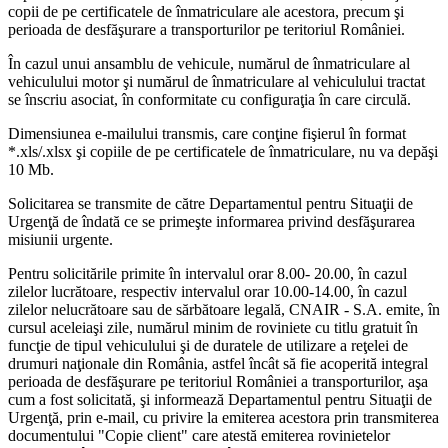
copii de pe certificatele de înmatriculare ale acestora, precum şi
perioada de desfăşurare a transporturilor pe teritoriul României.
În cazul unui ansamblu de vehicule, numărul de înmatriculare al
vehiculului motor şi numărul de înmatriculare al vehiculului tractat
se înscriu asociat, în conformitate cu configuraţia în care circulă.
Dimensiunea e-mailului transmis, care conţine fişierul în format
*.xls/.xlsx şi copiile de pe certificatele de înmatriculare, nu va depăşi
10 Mb.
Solicitarea se transmite de către Departamentul pentru Situaţii de
Urgenţă de îndată ce se primeşte informarea privind desfăşurarea
misiunii urgente.
Pentru solicitările primite în intervalul orar 8.00- 20.00, în cazul
zilelor lucrătoare, respectiv intervalul orar 10.00-14.00, în cazul
zilelor nelucrătoare sau de sărbătoare legală, CNAIR - S.A. emite, în
cursul aceleiaşi zile, numărul minim de roviniete cu titlu gratuit în
funcţie de tipul vehiculului şi de duratele de utilizare a reţelei de
drumuri naţionale din România, astfel încât să fie acoperită integral
perioada de desfăşurare pe teritoriul României a transporturilor, aşa
cum a fost solicitată, şi informează Departamentul pentru Situaţii de
Urgenţă, prin e-mail, cu privire la emiterea acestora prin transmiterea
documentului "Copie client" care atestă emiterea rovinietelor