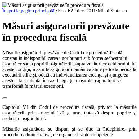
Înapoi la pagina principală
•
Fiscal
•
22 dec. 2011
•
Mihai Sintescu
Măsuri asiguratorii prevăzute
în procedura fiscală
Măsurile asigurătorii prevăzute de Codul de procedură fiscală
constau în indisponibilizarea unor bunuri sub forma sechestrului
asigurător sau a popririi asigurătorii asupra veniturilor debitorului. În
aceste condiţii, măsurile asigurătorii rămân valabile pe toată perioada
executării silite şi, odată cu individualizarea creanţei şi ajungerea
acesteia la scadenţă, în cazul neplăţii, măsurile asigurătorii se
transformă în măsuri executorii.
Capitolul VI din Codul de procedură fiscală, privitor la măsurile
asigurătorii, prin articolul 129 şi urm. tratează despre poprire şi
sechestru asigurătoriu.
Măsurile asigurătorii se dispun şi se duc la îndeplinire, prin
procedura administrativă, de organele fiscale competente.