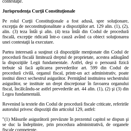
contestaţie.
Jurisprudenţa Curţii Constituţionale
Pe rolul Curţii Constituţionale a fost adusă, spre soluţionare,
excepţia de neconstituţionalitate a dispoziţiilor art. 129 alin. (1), (2),
alin. (3) teza întâi şi alin. (4) teza întâi din Codul de procedură
fiscală, excepţie ridicată într-o cauză având ca obiect soluţionarea
unei contestaţii la executare.
Partea interesată a susţinut că dispoziţiile menţionate din Codul de
procedură fiscală limitează dreptul de proprietate, acestea adăugând
la dispoziţiile Legii fundamentale. Astfel, deşi o persoană fizică
trebuie să facă aplicarea prevederilor art. 599 din Codul de
procedură civilă, organul fiscal, printr-un act administrativ, poate
institui direct sechestrul asigurător. Permiţând instituirea sechestrului
asigurător, se instituie un drept discreţionar în favoarea organului
fiscal, încălcându-se astfel prevederile art. 44 alin. (1), (2) şi (3) din
Legea fundamentală.
Revenind la textele din Codul de procedură fiscale criticate, referirile
autorului privesc dispoziţii din articolul 129, astfel:
"(1) Măsurile asigurătorii prevăzute în prezentul capitol se dispun şi
se duc la îndeplinire, prin procedura administrativă, de organele
fiscale competente.