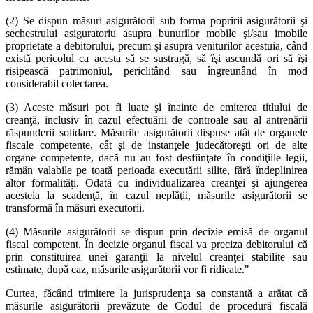
(2) Se dispun măsuri asigurătorii sub forma popririi asigurătorii şi
sechestrului asiguratoriu asupra bunurilor mobile şi/sau imobile
proprietate a debitorului, precum şi asupra veniturilor acestuia, când
există pericolul ca acesta să se sustragă, să îşi ascundă ori să îşi
risipească patrimoniul, periclitând sau îngreunând în mod
considerabil colectarea.
(3) Aceste măsuri pot fi luate şi înainte de emiterea titlului de
creanţă, inclusiv în cazul efectuării de controale sau al antrenării
răspunderii solidare. Măsurile asigurătorii dispuse atât de organele
fiscale competente, cât şi de instanţele judecătoreşti ori de alte
organe competente, dacă nu au fost desfiinţate în condiţiile legii,
rămân valabile pe toată perioada executării silite, fără îndeplinirea
altor formalităţi. Odată cu individualizarea creanţei şi ajungerea
acesteia la scadenţă, în cazul neplăţii, măsurile asigurătorii se
transformă în măsuri executorii.
(4) Măsurile asigurătorii se dispun prin decizie emisă de organul
fiscal competent. În decizie organul fiscal va preciza debitorului că
prin constituirea unei garanţii la nivelul creanţei stabilite sau
estimate, după caz, măsurile asigurătorii vor fi ridicate."
Curtea, făcând trimitere la jurisprudenţa sa constantă a arătat că
măsurile asigurătorii prevăzute de Codul de procedură fiscală