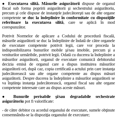
● Executarea silită. Măsurile asigurătorii
dispuse de organul
fiscal sub forma popririi asigurătorii şi sechestrului asigurătoriu,
precum şi cele dispuse de instanţele judecătoreşti sau de alte organe
competente
se duc la îndeplinire în conformitate cu dispoziţiile
referitoare la executarea silită
, care se aplică în mod
corespunzător.
Potrivit Normelor de aplicare a Codului de procedură fiscală,
măsurile asigurătorii se duc la îndeplinire de îndată de către organele
de executare competente potrivit legii, care vor proceda la
indisponibilizarea bunurilor mobile şi/sau imobile, precum şi a
veniturilor urmăribile, potrivit legii. Odată cu ducerea la îndeplinire a
măsurilor asigurătorii, organul de executare comunică debitorului
decizia emisă de organul care a dispus instituirea măsurilor
asigurătorii ori, după caz, copia certificată a actului prin care instanţa
judecătorească sau alte organe competente au dispus măsuri
asigurătorii. Despre ducerea la îndeplinire a măsurilor asigurătorii se
va înştiinţa instanţa judecătorească, organul fiscal sau alte organe
competente interesate care au dispus aceste măsuri.
● Bunurile perisabile şi/sau degradabile sechestrate
asigurătoriu
pot fi valorificate:
-
de către debitor cu acordul organului de executare, sumele obţinute
consemnându-se la dispoziţia organului de executare;