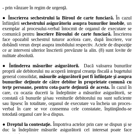
-
prin vânzare în regim de urgenţă.
● Înscrierea sechestrului la Biroul de carte funciară.
În cazul
înfiinţării
sechestrului asigurătoriu asupra bunurilor imobile
, un
exemplar al procesului-verbal întocmit de organul de executare se
comunică pentru
înscriere Biroului de carte funciară.
Înscrierea
face opozabil sechestrul tuturor acelora care, după înscriere, vor
dobândi vreun drept asupra imobilului respectiv. Actele de dispoziţie
ce ar interveni ulterior înscrierii prevăzute la alin. (8) sunt lovite de
nulitate absolută.
● Întinderea măsurilor asigurătorii.
Dacă valoarea bunurilor
proprii ale debitorului nu acoperă integral creanţa fiscală a bugetului
general consolidat,
măsurile asigurătorii pot fi înfiinţate şi asupra
bunurilor deţinute de către debitor în proprietate comună cu
terţe persoane, pentru cota-parte deţinută de acesta.
În cazul în
care, cu ocazia ducerii la îndeplinire a măsurilor asigurătorii, se
constată că bunurile şi/sau veniturile debitorului nu sunt suficiente
sau lipsesc în totalitate, organul de executare va încheia un proces-
verbal în care se vor consemna cele constatate, înştiinţându-se
totodată organul care le-a dispus.
● Dreptul la contestaţie.
Împotriva actelor prin care se dispun şi se
duc la îndeplinire măsurile asigurătorii cel interesat poate face