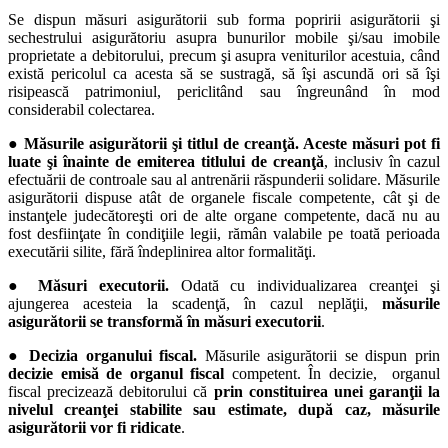
Se dispun măsuri asigurătorii sub forma popririi asigurătorii şi
sechestrului asigurătoriu asupra bunurilor mobile şi/sau imobile
proprietate a debitorului, precum şi asupra veniturilor acestuia, când
există pericolul ca acesta să se sustragă, să îşi ascundă ori să îşi
risipească patrimoniul, periclitând sau îngreunând în mod
considerabil colectarea.
● Măsurile asigurătorii şi titlul de creanţă. Aceste măsuri pot fi
luate şi înainte de emiterea titlului de creanţă
, inclusiv în cazul
efectuării de controale sau al antrenării răspunderii solidare. Măsurile
asigurătorii dispuse atât de organele fiscale competente, cât şi de
instanţele judecătoreşti ori de alte organe competente, dacă nu au
fost desfiinţate în condiţiile legii, rămân valabile pe toată perioada
executării silite, fără îndeplinirea altor formalităţi.
● Măsuri executorii.
Odată cu individualizarea creanţei şi
ajungerea acesteia la scadenţă, în cazul neplăţii,
măsurile
asigurătorii se transformă în măsuri executorii
.
● Decizia organului fiscal.
Măsurile asigurătorii se dispun prin
decizie emisă de organul fiscal
competent. În decizie, organul
fiscal precizează debitorului că
prin constituirea unei garanţii la
nivelul creanţei stabilite sau estimate, după caz, măsurile
asigurătorii vor fi ridicate
.