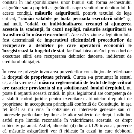
constau în indisponibilizarea unor bunuri sub forma sechestrului
asigurător sau a popririi asigurătorii asupra veniturilor debitorului. În
aceste condiţii,
măsurile asigurătorii
, potrivit textului de lege
criticat, "
rămân valabile pe toată perioada executării silite
" şi,
mai mult, "
odată cu individualizarea creanţei şi ajungerea
acesteia la scadenţă, în cazul neplăţii, măsurile asigurătorii se
transformă în măsuri executorii
". Această viziune a legiuitorului a
fost determinată de
imperativul eficientizării procedurilor de
recuperare a debitelor pe care operatorii economici le
înregistrează la bugetul de stat
, iar finalitatea oricărei proceduri de
executare silită este recuperarea debitelor datorate, indiferent de
creditorul obligaţiei.
În ceea ce priveşte invocarea prevederilor constituţionale referitoare
la
dreptul de proprietate privată
, Curtea s-a pronunţat în sensul
că, atâta vreme cât
măsura reglementată de textul de lege criticat
are caracter provizoriu şi nu soluţionează fondul dreptului
, nu
poate fi reţinută această critică. În plus, legiuitorul are competenţa de
a stabili cadrul juridic pentru exercitarea atributelor dreptului de
proprietate, în accepţiunea principială conferită de Constituţie, în aşa
fel încât să nu vină în coliziune cu interesele generale sau cu
interesele particulare legitime ale altor subiecte de drept, instituind
astfel nişte limitări rezonabile în valorificarea acestuia, ca drept
subiectiv garantat. Astfel, alineatul (4) din art.129 invocat, prevede
că măsurile asigurătorii vor fi ridicate în cazul în care debitorul