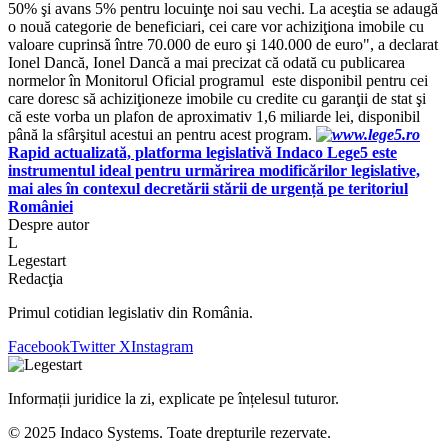
50% şi avans 5% pentru locuinţe noi sau vechi. La aceştia se adaugă
o nouă categorie de beneficiari, cei care vor achiziţiona imobile cu
valoare cuprinsă între 70.000 de euro şi 140.000 de euro", a declarat
Ionel Dancă, Ionel Dancă a mai precizat că odată cu publicarea
normelor în Monitorul Oficial programul este disponibil pentru cei
care doresc să achiziţioneze imobile cu credite cu garanţii de stat şi
că este vorba un plafon de aproximativ 1,6 miliarde lei, disponibil
până la sfârşitul acestui an pentru acest program.
Rapid actualizată, platforma legislativă Indaco Lege5 este
instrumentul ideal pentru urmărirea modificărilor legislative,
mai ales în contexul decretării stării de urgență pe teritoriul
României
Despre autor
L
Legestart
Redacţia
Primul cotidian legislativ din România.
Facebook
Twitter X
Instagram
Informații juridice la zi, explicate pe înțelesul tuturor.
© 2025 Indaco Systems. Toate drepturile rezervate.