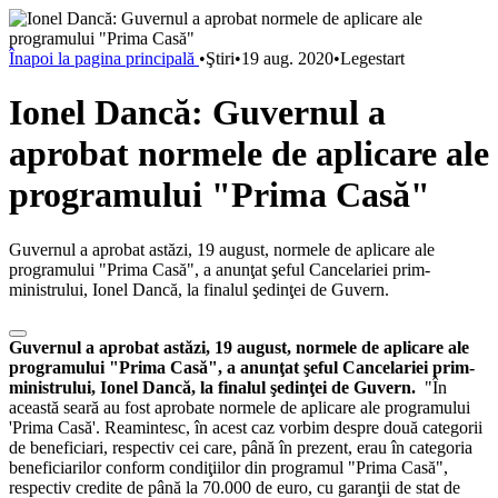
Înapoi la pagina principală
•
Ştiri
•
19 aug. 2020
•
Legestart
Ionel Dancă: Guvernul a
aprobat normele de aplicare ale
programului "Prima Casă"
Guvernul a aprobat astăzi, 19 august, normele de aplicare ale
programului "Prima Casă", a anunţat şeful Cancelariei prim-
ministrului, Ionel Dancă, la finalul şedinţei de Guvern.
Guvernul a aprobat astăzi, 19 august, normele de aplicare ale
programului "Prima Casă", a anunţat şeful Cancelariei prim-
ministrului, Ionel Dancă, la finalul şedinţei de Guvern.
"În
această seară au fost aprobate normele de aplicare ale programului
'Prima Casă'. Reamintesc, în acest caz vorbim despre două categorii
de beneficiari, respectiv cei care, până în prezent, erau în categoria
beneficiarilor conform condiţiilor din programul "Prima Casă",
respectiv credite de până la 70.000 de euro, cu garanţii de stat de