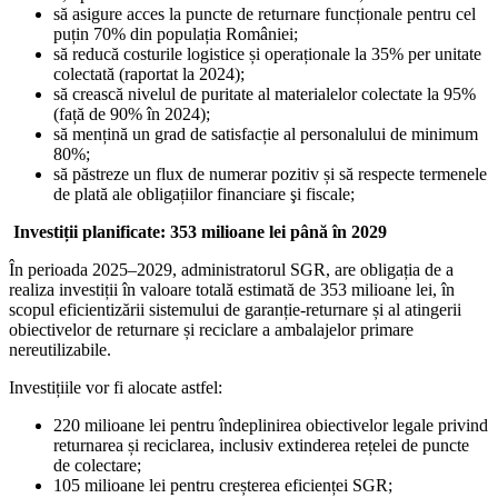
să asigure acces la puncte de returnare funcționale pentru cel
puțin 70% din populația României;
să reducă costurile logistice și operaționale la 35% per unitate
colectată (raportat la 2024);
să crească nivelul de puritate al materialelor colectate la 95%
(față de 90% în 2024);
să mențină un grad de satisfacție al personalului de minimum
80%;
să păstreze un flux de numerar pozitiv și să respecte termenele
de plată ale obligațiilor financiare şi fiscale;
Investiții planificate: 353 milioane lei până în 2029
În perioada 2025–2029, administratorul SGR, are obligația de a
realiza investiții în valoare totală estimată de 353 milioane lei, în
scopul eficientizării sistemului de garanție-returnare și al atingerii
obiectivelor de returnare și reciclare a ambalajelor primare
nereutilizabile.
Investițiile vor fi alocate astfel:
220 milioane lei pentru îndeplinirea obiectivelor legale privind
returnarea și reciclarea, inclusiv extinderea rețelei de puncte
de colectare;
105 milioane lei pentru creșterea eficienței SGR;