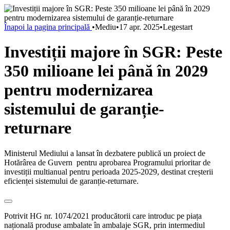
Înapoi la pagina principală
•
Mediu
•
17 apr. 2025
•
Legestart
Investiții majore în SGR: Peste
350 milioane lei până în 2029
pentru modernizarea
sistemului de garanție-
returnare
Ministerul Mediului a lansat în dezbatere publică un proiect de
Hotărârea de Guvern pentru aprobarea Programului prioritar de
investiții multianual pentru perioada 2025-2029, destinat creșterii
eficienței sistemului de garanție-returnare.
Potrivit HG nr. 1074/2021 producătorii care introduc pe piața
națională produse ambalate în ambalaje SGR, prin intermediul