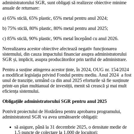
administratorului SGR, sunt obligați să realizeze obiective minime
anuale de returnare:
a) 65% sticlă, 65% plastic, 65% metal pentru anul 2024;
b) 75% sticlă, 80% plastic, 80% metal pentru anul 2025;
c) 85% sticlă, 90% plastic, 90% metal începând cu anul 2026.
Nerealizarea acestor obiective afectează negativ funcționarea
sistemului, din cauza impactului financiar asupra administratorului
SGR și, implicit, asupra producătorilor prin tariful de administrare.
Pentru a susține atingerea acestor ținte, în 2024, OUG nr. 154/2024
a modificat legislația privind Fondul pentru mediu. Anul 2024 a fost
unul de tranziție, urmând ca din anul 2025 eforturile să fie susținute
printr-un plan multianual de investiții, menit să crească şi mai mult
eficiența sistemului.
Obligațiile administratorului SGR pentru anul 2025
Potrivit proiectului de Hotărârea pentru aprobarea programului,
administratorul SGR va avea următoarele obligații:
să asigure, până la 31 decembrie 2025, o densitate medie de
1,5 puncte de colectare la 1.000 de locuitori;