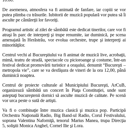
De asemenea, atmosfera va fi animată de fanfare, iar copiii se vor
putea plimba cu trăsurile. Iubitorii de muzică populară vor putea să îi
asculte pe cântăreţii lor favoriţi.
Programul artistic al zilei de sâmbătă este dedicat tinerilor, care vor fi
atraşi în parc de interpreţi şi trupe renumite, iar duminică, pe scena
amenajată în Herăstrău, vor evolua orchestre, trupe şi interpreţi ai
minorităţilor.
Centrul vechi al Bucureştiului va fi animat de muzică live, acrobaţii,
mimă, teatru de stradă, spectacole cu picioroange şi costume, într-un
festival dedicat promovării turistice a oraşului, denumit “Bucureşti –
metropola vie”, care se va desfăşura de vineri de la ora 12,00, până
duminică noaptea.
Centrul de proiecte culturale al Municipiului Bucureşti, ArCuB,
organizează sâmbătă un concert în Piaţa Constituţiei, unde sunt
asteptaţi bucureştenii dornici să asculte muzică de calitate. Pe scenă
vor urca peste o sută de artişti.
Va fi o combinaţie între muzica clasică şi muzica pop. Participă
Orchestra Naţională Radio, Big Band-ul Radio, Corul Festivalului,
soprana Valentina Naforniţă, tenorul Marius Manea, trupa Direcţia
5, soliştii Monica Anghel, Cornel Ilie şi Lora.