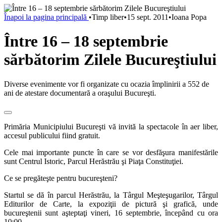
Înapoi la pagina principală
•
Timp liber
•
15 sept. 2011
•
Ioana Popa
Între 16 – 18 septembrie
sărbătorim Zilele Bucureştiului
Diverse evenimente vor fi organizate cu ocazia împlinirii a 552 de
ani de atestare documentară a oraşului Bucureşti.
Primăria Municipiului Bucureşti vă invită la spectacole în aer liber,
accesul publicului fiind gratuit.
Cele mai importante puncte în care se vor desfăşura manifestările
sunt Centrul Istoric, Parcul Herăstrău şi Piaţa Constituţiei.
Ce se pregăteşte pentru bucureşteni?
Startul se dă în parcul Herăstrău, la Târgul Meşteşugarilor, Târgul
Editurilor de Carte, la expoziţii de pictură şi grafică, unde
bucureştenii sunt aşteptaţi vineri, 16 septembrie, începând cu ora
10:00.