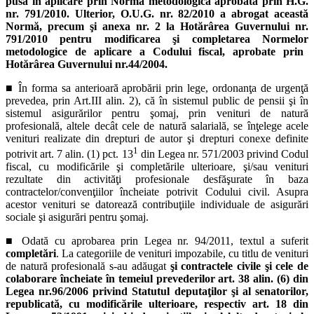
pusă în aplicare prin Norma metodologică aprobată prin H.G.
nr. 791/2010. Ulterior, O.U.G. nr. 82/2010 a abrogat această
Normă, precum şi
anexa nr. 2 la Hotărârea Guvernului nr.
791/2010 pentru modificarea şi completarea Normelor
metodologice de aplicare a Codului fiscal, aprobate prin
Hotărârea Guvernului nr.44/2004.
■ În forma sa anterioară aprobării prin lege, ordonanţa de urgenţă
prevedea, prin Art.III alin. 2), că în sistemul public de pensii şi în
sistemul asigurărilor pentru şomaj, prin venituri de natură
profesională, altele decât cele de natură salarială, se înţelege acele
venituri realizate din drepturi de autor şi drepturi conexe definite
1
potrivit art. 7 alin. (1) pct. 13
din Legea nr. 571/2003 privind Codul
fiscal, cu modificările şi completările ulterioare, şi/sau venituri
rezultate din activităţi profesionale desfăşurate în baza
contractelor/convenţiilor încheiate potrivit Codului civil. Asupra
acestor venituri se datorează contribuţiile individuale de asigurări
sociale şi asigurări pentru şomaj.
■ Odată cu aprobarea prin Legea nr. 94/2011, textul a suferit
completări
. La categoriile de venituri impozabile, cu titlu de venituri
de natură profesională s-au adăugat
şi contractele civile şi cele de
colaborare încheiate în temeiul prevederilor art. 38 alin. (6) din
Legea nr.96/2006
privind Statutul deputaţilor şi al senatorilor,
republicată, cu modificările ulterioare, respectiv art. 18 din