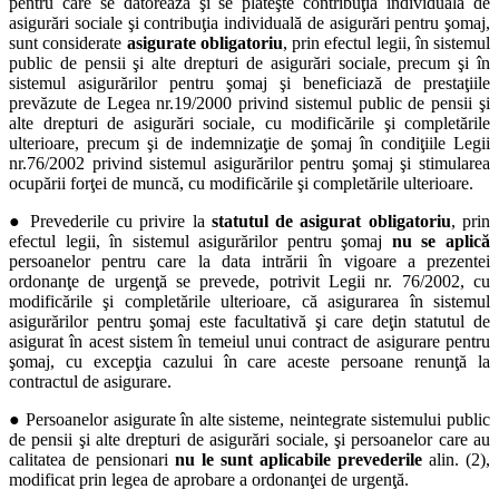
pentru care se datorează şi se plăteşte contribuţia individuală de
asigurări sociale şi contribuţia individuală de asigurări pentru şomaj,
sunt considerate
asigurate obligatoriu
, prin efectul legii, în sistemul
public de pensii şi alte drepturi de asigurări sociale, precum şi în
sistemul asigurărilor pentru şomaj şi beneficiază de prestaţiile
prevăzute de Legea nr.19/2000 privind sistemul public de pensii şi
alte drepturi de asigurări sociale, cu modificările şi completările
ulterioare, precum şi de indemnizaţie de şomaj în condiţiile Legii
nr.76/2002 privind sistemul asigurărilor pentru şomaj şi stimularea
ocupării forţei de muncă, cu modificările şi completările ulterioare.
● Prevederile cu privire la
statutul de
asigurat obligatoriu
, prin
efectul legii, în sistemul asigurărilor pentru şomaj
nu se aplică
persoanelor pentru care la data intrării în vigoare a prezentei
ordonanţe de urgenţă se prevede, potrivit Legii nr. 76/2002, cu
modificările şi completările ulterioare, că asigurarea în sistemul
asigurărilor pentru şomaj este facultativă şi care deţin statutul de
asigurat în acest sistem în temeiul unui contract de asigurare pentru
şomaj, cu excepţia cazului în care aceste persoane renunţă la
contractul de asigurare.
● Persoanelor asigurate în alte sisteme, neintegrate sistemului public
de pensii şi alte drepturi de asigurări sociale, şi persoanelor care au
calitatea de pensionari
nu le sunt aplicabile prevederile
alin. (2),
modificat prin legea de aprobare a ordonanţei de urgenţă.