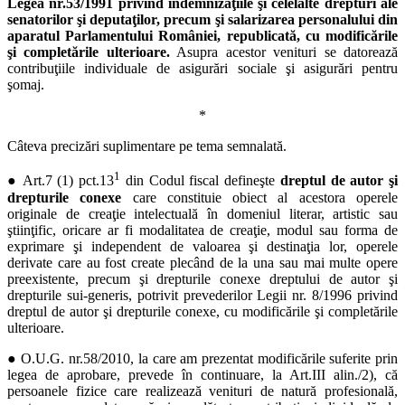
Legea nr.53/1991 privind indemnizaţiile şi celelalte drepturi ale
senatorilor şi deputaţilor, precum şi salarizarea personalului din
aparatul Parlamentului României, republicată, cu modificările
şi completările ulterioare.
Asupra acestor venituri se datorează
contribuţiile individuale de asigurări sociale şi asigurări pentru
şomaj.
*
Câteva precizări suplimentare pe tema semnalată.
1
● Art.7 (1) pct.13
din Codul fiscal defineşte
dreptul de autor şi
drepturile conexe
care constituie obiect al acestora operele
originale de creaţie intelectuală în domeniul literar, artistic sau
ştiinţific, oricare ar fi modalitatea de creaţie, modul sau forma de
exprimare şi independent de valoarea şi destinaţia lor, operele
derivate care au fost create plecând de la una sau mai multe opere
preexistente, precum şi drepturile conexe dreptului de autor şi
drepturile sui-generis, potrivit prevederilor Legii nr. 8/1996 privind
dreptul de autor şi drepturile conexe, cu modificările şi completările
ulterioare.
● O.U.G. nr.58/2010, la care am prezentat modificările suferite prin
legea de aprobare, prevede în continuare, la Art.III alin./2), că
persoanele fizice care realizează venituri de natură profesională,