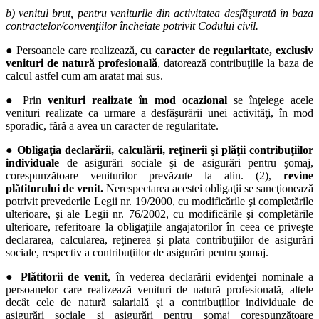
b)
venitul brut, pentru veniturile din activitatea desfăşurată în baza
contractelor/convenţiilor încheiate potrivit Codului civil.
● Persoanele care realizează,
cu caracter de regularitate, exclusiv
venituri de natură profesională
, datorează contribuţiile la baza de
calcul astfel cum am aratat mai sus.
● Prin
venituri realizate în mod ocazional
se înţelege acele
venituri realizate ca urmare a desfăşurării unei activităţi, în mod
sporadic, fără a avea un caracter de regularitate.
●
Obligaţia declarării, calculării, reţinerii şi plăţii contribuţiilor
individuale
de asigurări sociale şi de asigurări pentru şomaj,
corespunzătoare veniturilor prevăzute la alin. (2),
revine
plătitorului de venit.
Nerespectarea acestei obligaţii se sancţionează
potrivit prevederile Legii nr. 19/2000, cu modificările şi completările
ulterioare, şi ale Legii nr. 76/2002, cu modificările şi completările
ulterioare, referitoare la obligaţiile angajatorilor în ceea ce priveşte
declararea, calcularea, reţinerea şi plata contribuţiilor de asigurări
sociale, respectiv a contribuţiilor de asigurări pentru şomaj.
●
Plătitorii de venit
, în vederea declarării evidenţei nominale a
persoanelor care realizează venituri de natură profesională, altele
decât cele de natură salarială şi a contribuţiilor individuale de
asigurări sociale şi asigurări pentru şomaj corespunzătoare