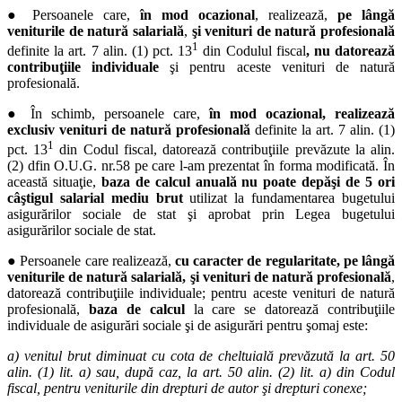
● Persoanele care,
în mod ocazional
, realizează,
pe lângă
veniturile de natură salarială
,
şi venituri de natură profesională
1
definite la art. 7 alin. (1) pct. 13
din Codulul fiscal
, nu datorează
contribuţiile individuale
şi pentru aceste venituri de natură
profesională.
● În schimb, persoanele care,
în mod ocazional, realizează
exclusiv venituri de natură profesională
definite la art. 7 alin. (1)
1
pct. 13
din Codul fiscal, datorează contribuţiile prevăzute la alin.
(2) dfin O.U.G. nr.58 pe care l-am prezentat în forma modificată. În
această situaţie,
baza de calcul anuală nu poate depăşi de 5 ori
câştigul salarial mediu brut
utilizat la fundamentarea bugetului
asigurărilor sociale de stat şi aprobat prin Legea bugetului
asigurărilor sociale de stat.
● Persoanele care realizează,
cu caracter de regularitate, pe lângă
veniturile de natură salarială, şi venituri de natură profesională
,
datorează contribuţiile individuale; pentru aceste venituri de natură
profesională,
baza de calcul
la care se datorează contribuţiile
individuale de asigurări sociale şi de asigurări pentru şomaj este:
a)
venitul brut diminuat cu cota de cheltuială prevăzută la art. 50
alin. (1) lit. a) sau, după caz, la art. 50 alin. (2) lit. a) din Codul
fiscal, pentru veniturile din drepturi de autor şi drepturi conexe;