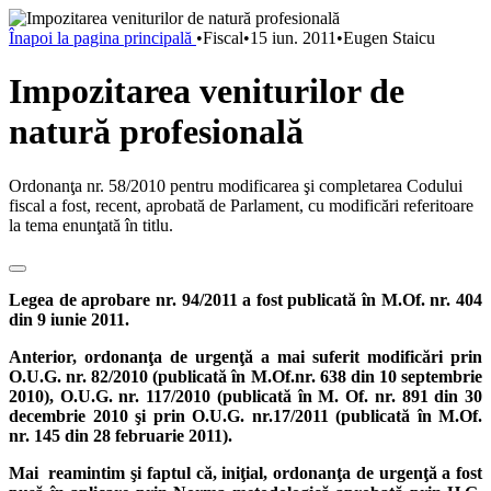
Înapoi la pagina principală
•
Fiscal
•
15 iun. 2011
•
Eugen Staicu
Impozitarea veniturilor de
natură profesională
Ordonanţa nr. 58/2010 pentru modificarea şi completarea Codului
fiscal a fost, recent, aprobată de Parlament, cu modificări referitoare
la tema enunţată în titlu.
Legea de aprobare nr. 94/2011 a fost publicată în M.Of. nr. 404
din 9 iunie 2011.
Anterior, ordonanţa de urgenţă a mai suferit modificări prin
O.U.G. nr. 82/2010 (publicată în M.Of.nr. 638 din 10 septembrie
2010), O.U.G. nr. 117/2010 (publicată în M. Of. nr. 891 din 30
decembrie 2010 şi prin O.U.G. nr.17/2011 (publicată în M.Of.
nr. 145 din 28 februarie 2011).
Mai reamintim şi faptul că, iniţial, ordonanţa de urgenţă a fost