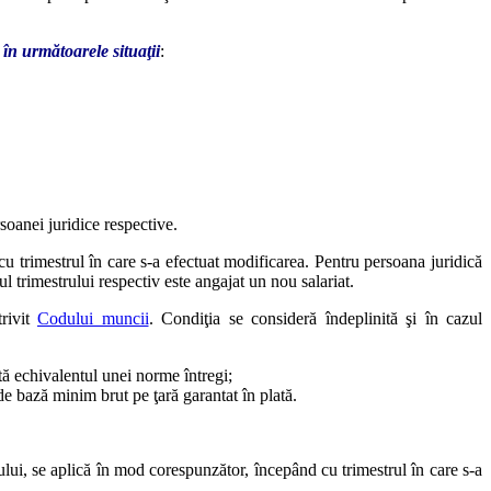
în următoarele situaţii
:
soanei juridice respective.
u trimestrul în care s-a efectuat modificarea. Pentru persoana juridică
l trimestrului respectiv este angajat un nou salariat.
rivit
Codului muncii
. Condiţia se consideră îndeplinită şi în cazul
ă echivalentul unei norme întregi;
 de bază minim brut pe ţară garantat în plată.
lului, se aplică în mod corespunzător, începând cu trimestrul în care s-a