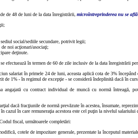
de de 48 de luni de la data înregistrării,
microîntreprinderea nu se află 
ii;
sediul social/sediile secundare, potrivit legii;
, de noi acţionari/asociaţi;
cipare deţinute.
e efectuează în termen de 60 de zile inclusiv de la data înregistrării per
ciun salariat în primele 24 de luni, aceasta aplică cota de 3% începând c
it de 1% - în regimul de excepţie - se consideră îndeplinită dacă în cursu
na angajată cu contract individual de muncă cu normă întreagă, pot
ţial dacă fracţiunile de normă prevăzute în acestea, însumate, reprezint
 în cazul în care remuneraţia acestora este cel puţin la nivelul salariului
Codul fiscal, următoarele completări:
e modifică, cotele de impozitare generale, prezentate la începutul materia