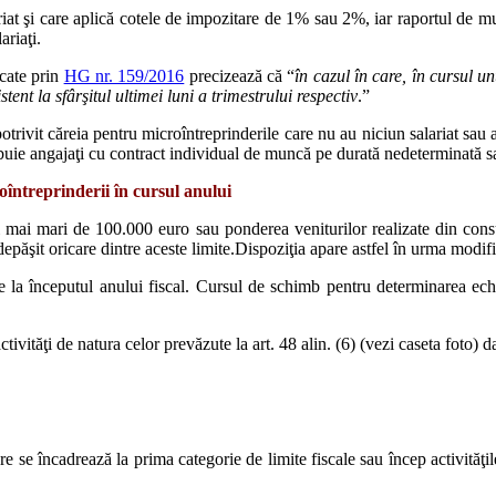
ariat şi care aplică cotele de impozitare de 1% sau 2%, iar raportul de m
ariaţi.
icate prin
HG nr. 159/2016
precizează că “
în cazul în care, în cursul u
nt la sfârşitul ultimei luni a trimestrului respectiv
.”
rivit căreia pentru microîntreprinderile care nu au niciun salariat sau a
trebuie angajaţi cu contract individual de muncă pe durată nedeterminată 
oîntreprinderii în cursul anului
i mai mari de 100.000 euro sau ponderea veniturilor realizate din cons
depăşit oricare dintre aceste limite.Dispoziţia apare astfel în urma modif
e la începutul anului fiscal. Cursul de schimb pentru determinarea echiv
tivităţi de natura celor prevăzute la art. 48 alin. (6) (vezi caseta foto) 
re se încadrează la prima categorie de limite fiscale sau încep activităţi