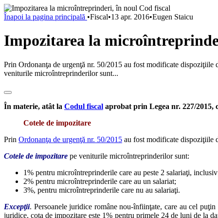
Înapoi la pagina principală
•
Fiscal
•
13 apr. 2016
•
Eugen Staicu
Impozitarea la microîntreprinder
Prin Ordonanţa de urgenţă nr. 50/2015 au fost modificate dispoziţiile d
veniturile microîntreprinderilor sunt...
În materie, atât la
Codul fiscal
aprobat prin Legea nr. 227/2015, c
Cotele de impozitare
Prin
Ordonanţa de urgenţă nr. 50/2015
au fost modificate dispoziţiile 
Cotele de impozitare
pe veniturile microîntreprinderilor sunt:
1% pentru microîntreprinderile care au peste 2 salariaţi, inclusiv
2% pentru microîntreprinderile care au un salariat;
3%, pentru microîntreprinderile care nu au salariaţi.
Excepţii
. Persoanele juridice române nou-înfiinţate, care au cel puţin u
juridice, cota de impozitare este 1% pentru primele 24 de luni de la data