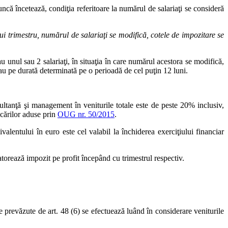
uncă încetează, condiţia referitoare la numărul de salariaţi se consideră
nui trimestru, numărul de salariaţi se modifică, cotele de impozitare se
u unul sau 2 salariaţi, în situaţia în care numărul acestora se modifică,
sau pe durată determinată pe o perioadă de cel puţin 12 luni.
ultanţă şi management în veniturile totale este de peste 20% inclusiv,
icărilor aduse prin
OUG nr. 50/2015
.
alentului în euro este cel valabil la închiderea exerciţiului financiar
datorează impozit pe profit începând cu trimestrul respectiv.
le prevăzute de art. 48 (6) se efectuează luând în considerare veniturile