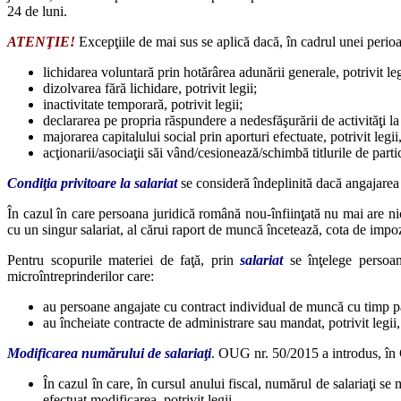
24 de luni.
ATENŢIE!
Excepţiile de mai sus se aplică dacă, în cadrul unei perioa
lichidarea voluntară prin hotărârea adunării generale, potrivit leg
dizolvarea fără lichidare, potrivit legii;
inactivitate temporară, potrivit legii;
declararea pe propria răspundere a nedesfăşurării de activităţi la 
majorarea capitalului social prin aporturi efectuate, potrivit legii
acţionarii/asociaţii săi vând/cesionează/schimbă titlurile de parti
Condiţia privitoare la salariat
se consideră îndeplinită dacă angajarea s
În cazul în care persoana juridică română nou-înfiinţată nu mai are ni
cu un singur salariat, al cărui raport de muncă încetează, cota de impoz
Pentru scopurile materiei de faţă, prin
salariat
se înţelege persoa
microîntreprinderilor care:
au persoane angajate cu contract individual de muncă cu timp par
au încheiate contracte de administrare sau mandat, potrivit legii,
Modificarea numărului de salariaţi
. OUG nr. 50/2015 a introdus, în 
În cazul în care, în cursul anului fiscal, numărul de salariaţi s
efectuat modificarea, potrivit legii.