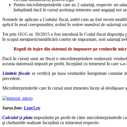
Pentru microîntreprinderile care au 2 salariaţi, respectiv un sal
îndeplinită dacă în cursul aceluiaşi trimestru sunt angajaţi noi sal
Normele de aplicare a Codului fiscal, astfel cum au fost recent modif
aplică în mod corespunzător, având în vedere numărul de salariaţi existe
Tot prin OUG nr. 50/2015 a fost introdusă în Codul fiscal dispoziţia pot
în scopul menţinerii/modificării cotelor de impozitare, noii salariaţi 
Reguli de ieşire din sistemul de impunere pe veniturile micr
Dacă în cursul unui an fiscal o microîntreprindere realizează venitur
aceasta datorează impozit pe profit, începând cu trimestrul în care s-a 
Limitele fiscale
se verifică pe baza veniturilor înregistrate cumulat d
precedent.
Microîntreprinderile care în cursul unui trimestru încep să desfăşoare ac
Sursa foto:
Lege5.ro
Calculul şi plata
impozitului pe profit de către microîntreprinderile ca
şi cheltuielile realizate începând cu trimestrul respectiv.